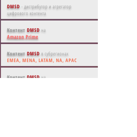
DMSD
- дистрибутор и агрегатор
цифрового контента
Контент
DMSD
на
Amazon Prime
Контент
DMSD
в субрегионах
EMEA, MENA, LATAM, NA, APAC
Контент
DMSD
на
основных языках мира
Контент
DMSD
с ки-артом
по актуальным стандартам
Контент
DMSD
с
сопровождением