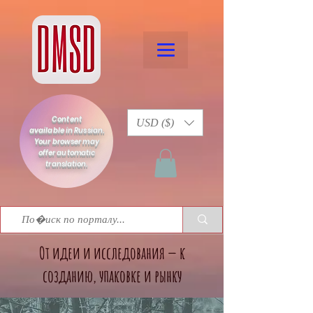
Content
USD ($)
available in Russian.
Your browser may
offer automatic
translation.
От идеи и исследования — к
созданию, упаковке и рынку