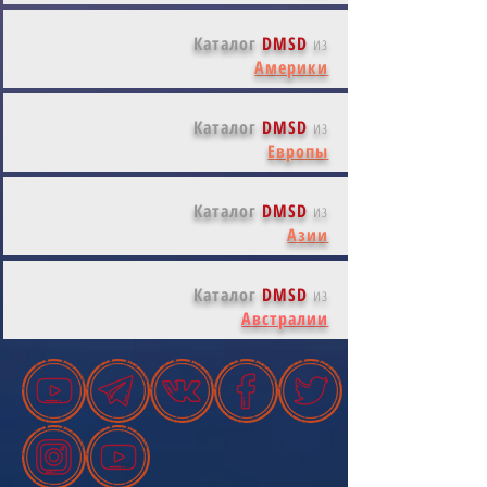
Каталог
DMSD
из
Америки
Каталог
DMSD
из
Европы
Каталог
DMSD
из
Азии
Каталог
DMSD
из
Австралии