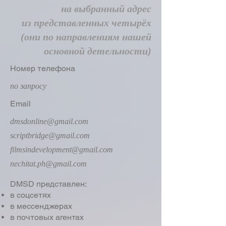
на выбранный адрес
из представленных четырёх
(они по направлениям нашей
основной детельности)
Номер телефона
по запросу
Email
dmsdonline@gmail.com
scriptbridge@gmail.com
filmsindevelopment@gmail.com
nechitat.ph@gmail.com
DMSD представлен:
в соцсетях
в мессенджерах
в почтовых агентах