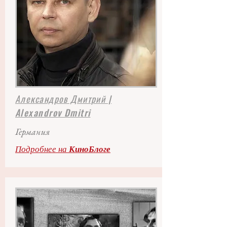
Александров Дмитрий |
Alexandrov Dmitri
Германия
Подробнее на
КиноБлоге