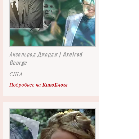
Аксельрод Джордж
| Axelrod
George
США
Подробнее на
КиноБлоге