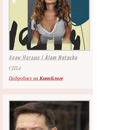
Алам Наташа
| Alam Natasha
США
Подробнее на
КиноБлоге