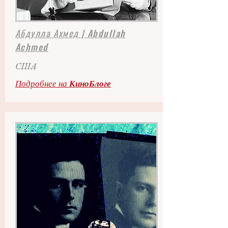
Абдулла Ахмед | Abdullah
Achmed
США
Подробнее на
КиноБлоге