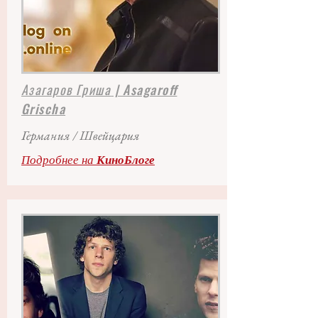
Азагаров Гриша
| Asagaroff
Grischa
Германия / Швейцария
Подробнее на
КиноБлоге