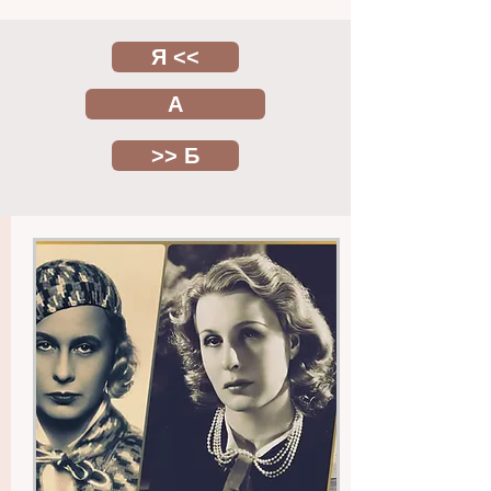
Я <<
А
>> Б