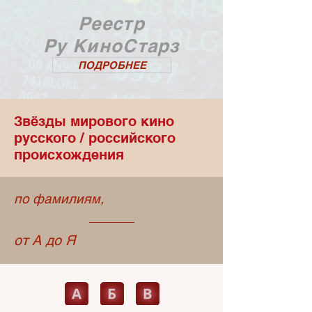
Реестр
Ру КиноСтарз
ПОДРОБНЕЕ
Звёзды мирового кино
русского / российского
происхождения
по фамилиям,
от А до Я