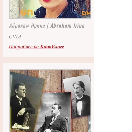
Абрахам Ирина
| Abraham Irina
США
Подробнее на
КиноБлоге