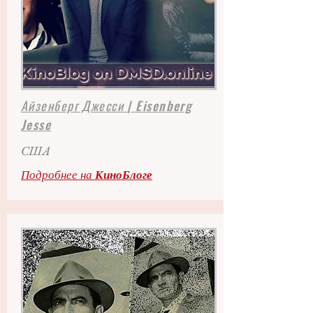
Айзенберг Джесси
| Eisenberg
Jesse
США
Подробнее на
КиноБлоге