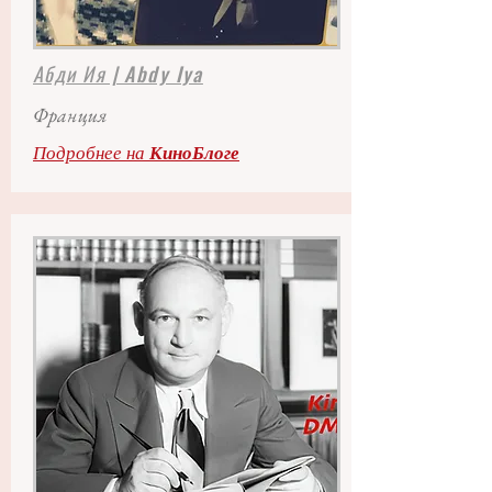
Абди Ия | Abdy Iya
Франция
Подробнее на
КиноБлоге