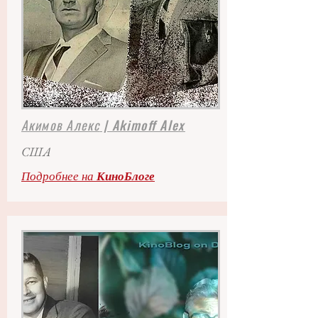
Акимов Алекс
| Akimoff Alex
США
Подробнее на
КиноБлоге