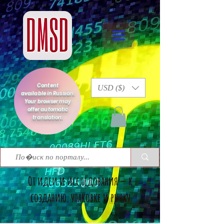
Content
USD ($)
available in Russian.
Your browser may
offer automatic
translation.
От идеи и исследования — к
созданию, упаковке и рынку