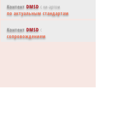
Контент
DMSD
с ки-артом
по актуальным стандартам
Контент
DMSD
с
сопровождением