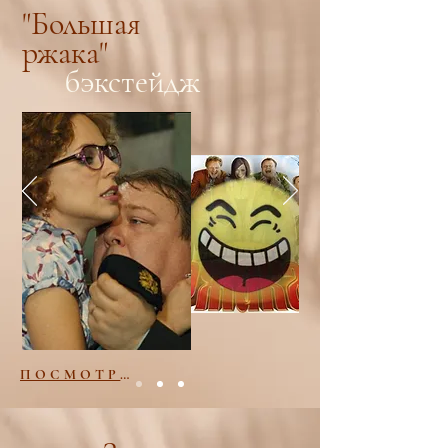
"Большая
ржака"
бэкстейдж
ПОСМОТРЕТЬ ФОТО