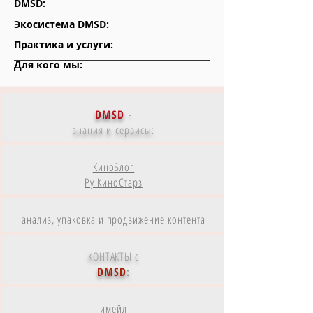
DMSD:
Экосистема DMSD:
Практика и услуги:
Для кого мы:
DMSD
-
знания и сервисы:
КиноБлог
Ру КиноСтарз
анализ, упаковка и продвижение контента
КОНТАКТЫ с
DMSD
:
имейл