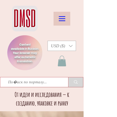
Content
USD ($)
available in Russian.
Your browser may
offer automatic
translation.
От идеи и исследования — к
созданию, упаковке и рынку