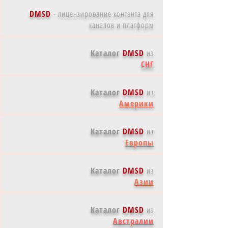
DMSD
-
лицензирование контента для
каналов и платформ
Каталог
DMSD
из
СНГ
Каталог
DMSD
из
Америки
Каталог
DMSD
из
Европы
Каталог
DMSD
из
Азии
Каталог
DMSD
из
Австралии