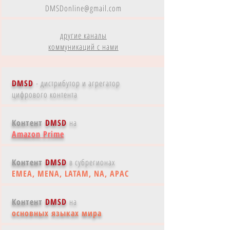
DMSDonline@gmail.com
другие каналы
коммуникаций с нами
DMSD
- дистрибутор и агрегатор
цифрового контента
Контент
DMSD
на
Amazon Prime
Контент
DMSD
в субрегионах
EMEA, MENA, LATAM, NA, APAC
Контент
DMSD
на
основных языках мира