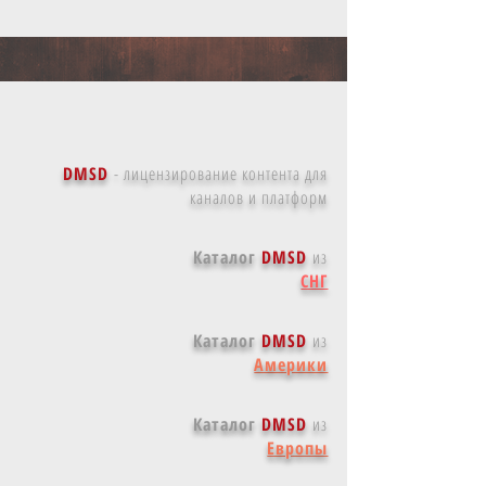
DMSD
-
лицензирование контента для
каналов и платформ
Каталог
DMSD
из
СНГ
Каталог
DMSD
из
Америки
Каталог
DMSD
из
Европы