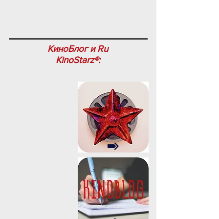
КиноБлог и Ru
KinoStarz®: