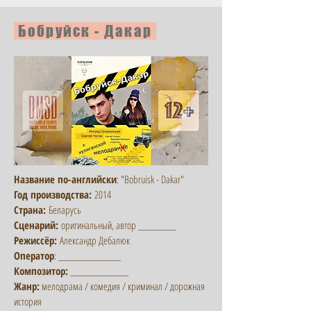
Бобруйск - Дакар
Название по-английски
: "Bobruisk - Dakar"
Год производства:
2014
Страна:
Беларусь
Сценарий:
оригинальный, автор _________
Режиссёр:
Александр Дебалюк
Оператор
: _______________
Композитор:
______________
Жанр:
мелодрама / комедия / криминал / дорожная
история