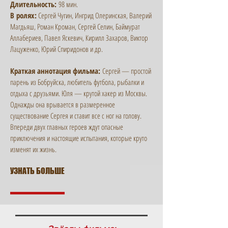
Длительность:
98 мин.
В ролях:
Сергей Чугин, Ингрид Олеринская, Валерий
Магдьяш, Роман Кроман, Сергей Селин, Баймурат
Аллабериев, Павел Яскевич, Кирилл Захаров, Виктор
Лацуженко, Юрий Спиридонов и др.
​Краткая аннотация фильма:
Сергей — простой
парень из Бобруйска, любитель футбола, рыбалки и
отдыха с друзьями. Юля — крутой хакер из Москвы.
Однажды она врывается в размеренное
существование Сергея и ставит все с ног на голову.
Впереди двух главных героев ждут опасные
приключения и настоящие испытания, которые круто
изменят их жизнь.
УЗНАТЬ БОЛЬШЕ