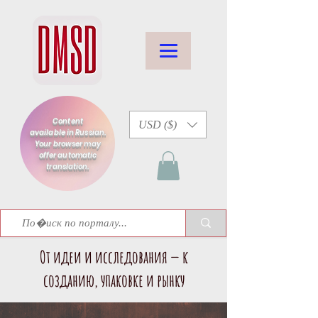
Content
USD ($)
available in Russian.
Your browser may
offer automatic
translation.
От идеи и исследования — к
созданию, упаковке и рынку