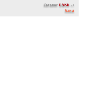
Каталог
DMSD
из
Азии
Каталог
DMSD
из
Австралии