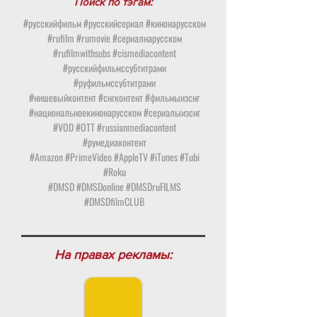
Поиск по тэгам:
#русскийфильм #русскийсериал #кинонарусском
#rufilm #rumovie #сериалнарусском
#rufilmwithsubs #cismediacontent
#русскийфильмссубтитрами
#руфильмссубтитрами
#нишевыйконтент #снгконтент #фильмыизснг
#национальноекинонарусском #сериалыизснг
#VOD #OTT #russianmediacontent
#румедиаконтент
#Amazon #PrimeVideo #AppleTV #iTunes #Tubi
#Roku
#DMSD #DMSDonline #DMSDruFILMS
#DMSDfilmCLUB
На правах рекламы: