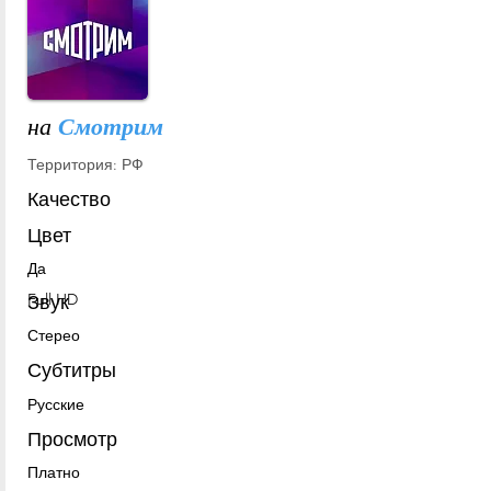
на
Смотрим
Территория: РФ
Качество
Цвет
Да
Full HD
Звук
Стерео
Субтитры
Русские
Просмотр
Платно