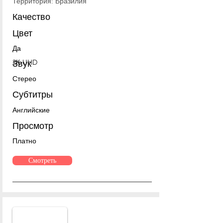
Территория: Бразилия
Качество
Цвет
Да
2К-UHD
Звук
Стерео
Субтитры
Английские
Просмотр
Платно
Смотреть