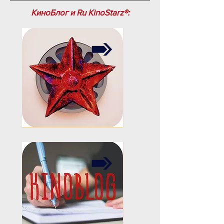
КиноБлог и Ru KinoStarz®: