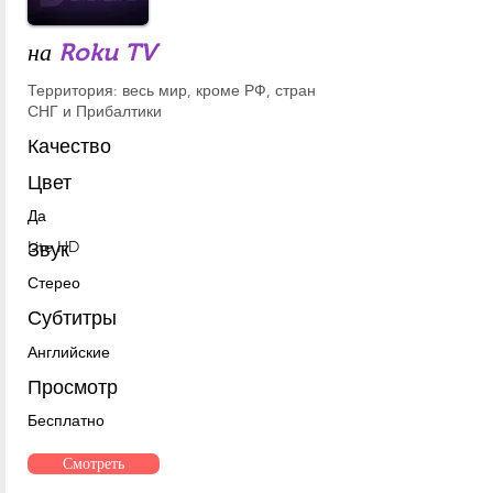
на
Roku TV
Территория: весь мир, кроме РФ, стран
СНГ и Прибалтики
Качество
Цвет
Да
Lite HD
Звук
Стерео
Субтитры
Английские
Просмотр
Бесплатно
Смотреть