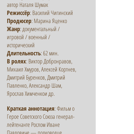
автор Наталя Шумак
Режиссёр
: Василий Чигинский
Продюсер
: Марина Яценко
Жанр
: документальный /
игровой / военный /
исторический
Длительность
: 62 мин.
В ролях
: Виктор Добронравов,
Михаил Хмуров, Алексей Кортнев,
Дмитрий Буренков, Дмитрий
Павленко, Александр Шам,
Ярослав Химченкои др.
​Краткая аннотация
: Фильм о
Герое Советского Союза генерал-
лейтенанте Рослом Иване
Павловиче — полководце,