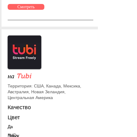
Смотреть
на
Tubi
Территория: США, Канада, Мексика,
А
встралия, Новая Зеландия,
Центральная Америка
Качество
Цвет
Да
FHD
Звук