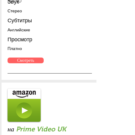
Full HD
Звук
Стерео
Субтитры
Английские
Просмотр
Платно
Смотреть
на
Prime Video UK