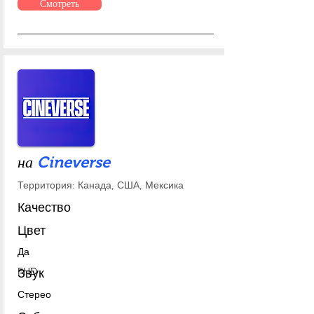
Смотреть
на
Cineverse
Территория: Канада, США, Мексика
Качество
Цвет
Да
FHD
Звук
Стерео