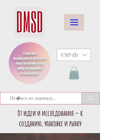
Content
USD ($)
available in Russian.
Your browser may
offer automatic
translation.
От идеи и исследования — к
созданию, упаковке и рынку