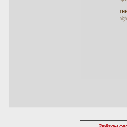
THE
nigh
Звёзды се