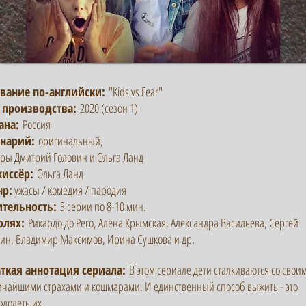
вание по-английски:
"Kids vs Fear"
 производства:
2020 (сезон 1)
ана:
Россия
нарий:
оригинальный,
оры Дмитрий Головин и Ольга Ланд
иссёр:
Ольга Ланд
нр:
ужасы / комедия / пародия
тельность:
3 серии по 8-10 мин.
олях:
Рикардо до Рего, Алёна Крымская, Александра Васильева, Сергей
ин, Владимир Максимов, Ирина Сушкова и др.
аткая аннотация сериала:
В этом сериале дети сталкиваются со свои
ичайшими страхами и кошмарами. И единственный способ выжить - это
долеть их...