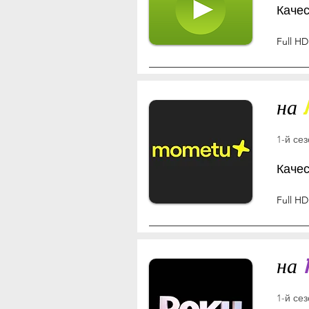
Каче
Full HD
на
1-й се
Каче
Full HD
на
1-й се