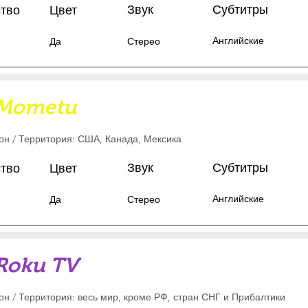
Звук
Субтитры
ство
Цвет
Английские
Да
Стерео
Mometu
зон
/ Территория: США, Канада, Мексика
Звук
Субтитры
ство
Цвет
Английские
Да
Стерео
Roku TV
зон / Территория: весь мир, кроме РФ, стран СНГ и Прибалтики