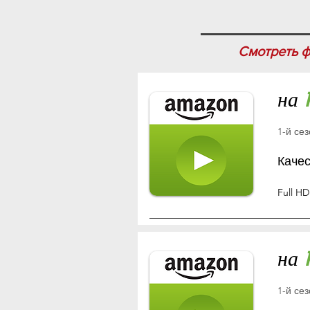
Смотреть ф
на
1-й се
Каче
Full HD
на
1-й се