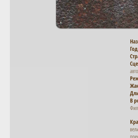
Наз
Год
Стр
Сце
авт
Реж
Жа
Дли
В р
Фил
​Кр
вел
прео