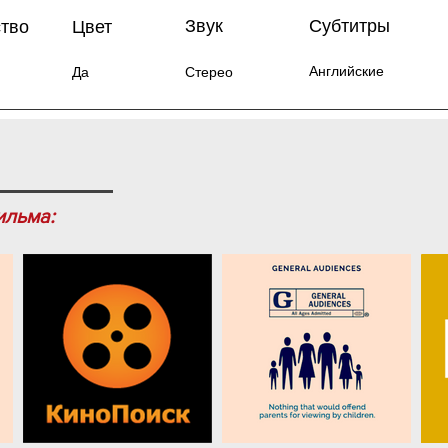
Звук
Субтитры
ство
Цвет
Английские
Да
Стерео
ильма: