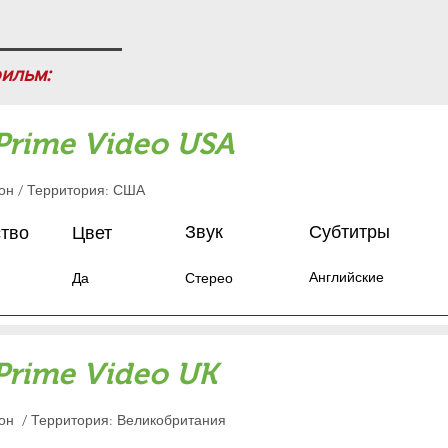
ильм:
Prime Video USA
зон / Территория: США
Звук
Субтитры
ство
Цвет
Английские
Да
Стерео
Prime Video UK
зон
/ Территория: Великобритания