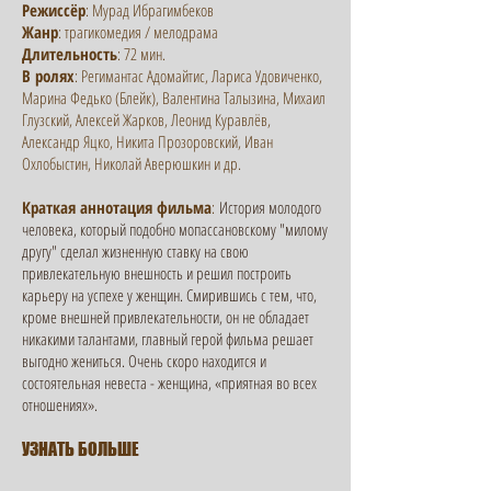
Режиссёр
: Мурад Ибрагимбеков
Жанр
: трагикомедия / мелодрама
Длительность
: 72 мин.
В ролях
: Регимантас Адомайтис, Лариса Удовиченко,
Марина Федько (Блейк), Валентина Талызина, Михаил
Глузский, Алексей Жарков, Леонид Куравлёв,
Александр Яцко, Никита Прозоровский, Иван
Охлобыстин, Николай Аверюшкин и др.
​Краткая аннотация фильма
:
История молодого
человека, который подобно мопассановскому "милому
другу" сделал жизненную ставку на свою
привлекательную внешность и решил построить
карьеру на успехе у женщин. Смирившись с тем, что,
кроме внешней привлекательности, он не обладает
никакими талантами, главный герой фильма решает
выгодно жениться. Очень скоро находится и
состоятельная невеста - женщина, «приятная во всех
отношениях».
УЗНАТЬ БОЛЬШЕ