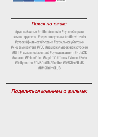
Поиск по тэгам:
#русскийфильм #rufilm #rumovie #русскийсериал
#кинонарусском
#сериалнарусском #rufilmwithsubs
#русскийфильмссубтитрами #руфильмссубтитрами
#нишевыйконтент #VOD #национальноекинонарусском
#OTT #russianmediacontent #румедиаконтент #HD #2K
#Amazon #PrimeVideo #AppleTV #iTunes #Vimeo #Roku
#Dailymotion #DMSD #DMSDonline #DMSDruFILMS
#DMSDfilmCLUB
Поделиться мнением о фильме: