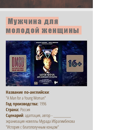
Мужчина для
молодой женщины
Название по-английски
:
"A Man for a Young Woman"
Год производства:
1996
Страна:
Россия
Сценарий
: адаптация, автор - __________
экранизация новеллы Мурада Ибрагимбекова
"История с благополучным концом"