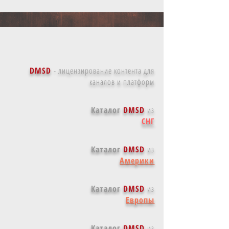
DMSD
-
лицензирование контента для
каналов и платформ
Каталог
DMSD
из
СНГ
Каталог
DMSD
из
Америки
Каталог
DMSD
из
Европы
Каталог
DMSD
из