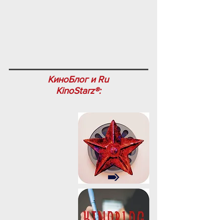
КиноБлог и Ru
KinoStarz®: