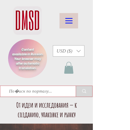
Content
USD ($)
available in Russian.
Your browser may
offer automatic
translation.
От идеи и исследования — к
созданию, упаковке и рынку