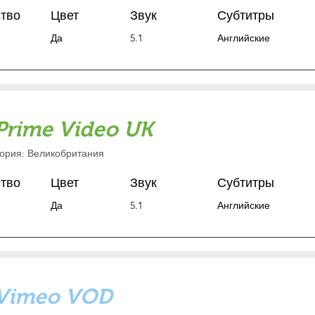
ство
Цвет
Звук
Субтитры
Да
5.1
Английские
Prime Video
UK
ория: Великобритания
ство
Цвет
Звук
Субтитры
Да
5.1
Английские
Vimeo VOD