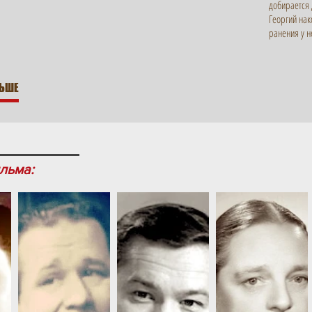
добирается 
Георгий нак
ранения у н
ЛЬШЕ
льма: