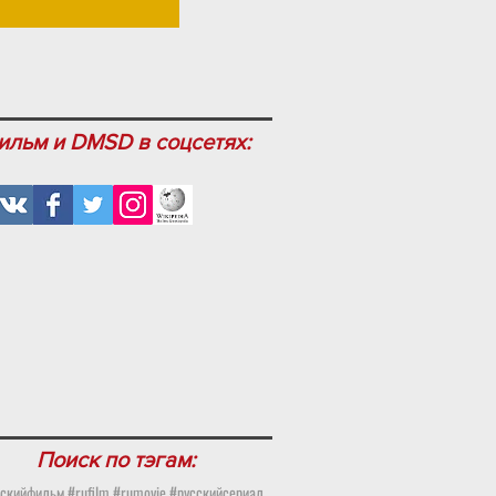
ильм и DMSD в соцсетях:
Поиск по тэгам:
скийфильм #rufilm #rumovie #русскийсериал