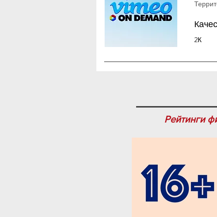
Террит
Каче
2К
Рейтинги ф