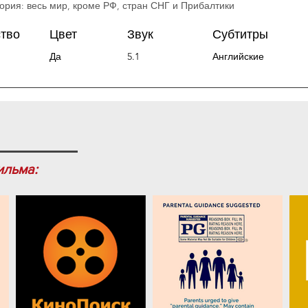
ория: весь мир, кроме РФ, стран СНГ и Прибалтики
ство
Цвет
Звук
Субтитры
Да
5.1
Английские
ильма: