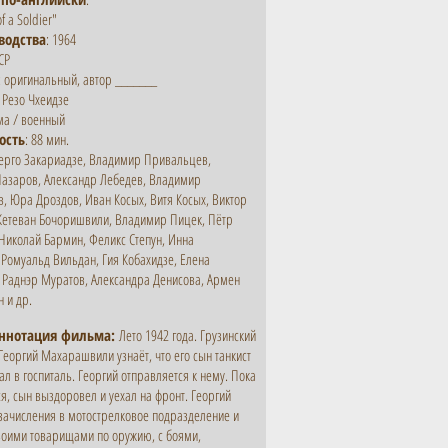
f a Soldier"
водства
: 1964
СР
: оригинальный, автор _______
: Резо Чхеидзе
ма / военный
ость
: 88 мин.
Серго Закариадзе, Владимир Привальцев,
Назаров, Александр Лебедев, Владимир
, Юра Дроздов, Иван Косых, Витя Косых, Виктор
 Кетеван Бочоришвили, Владимир Пицек, Пётр
Николай Бармин, Феликс Степун, Инна
Ромуальд Вильдан, Гия Кобахидзе, Елена
 Раднэр Муратов, Александра Денисова, Армен
 и др.
аннотация фильма:
Лето 1942 года. Грузинский
Георгий Махарашвили узнаёт, что его сын танкист
ал в госпиталь. Георгий отправляется к нему. Пока
я, сын выздоровел и уехал на фронт. Георгий
зачисления в мотострелковое подразделение и
воими товарищами по оружию, с боями,