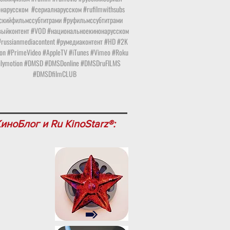
онарусском
#сериалнарусском #rufilmwithsubs
скийфильмссубтитрами #руфильмссубтитрами
ыйконтент #VOD #национальноекинонарусском
russianmediacontent #румедиаконтент #HD #2K
n #PrimeVideo #AppleTV #iTunes #Vimeo #Roku
ilymotion #DMSD #DMSDonline #DMSDruFILMS
#DMSDfilmCLUB
иноБлог и Ru KinoStarz®: