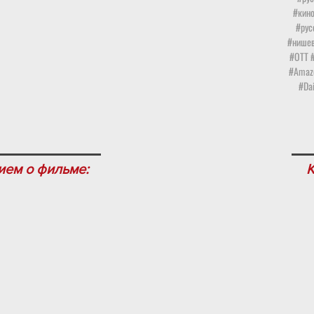
#кин
#рус
#нишев
#OTT #
#Amazo
#Da
ием о фильме:
К