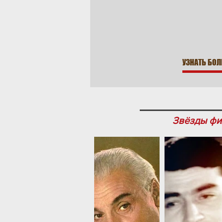
УЗНАТЬ БО
Звёзды фи