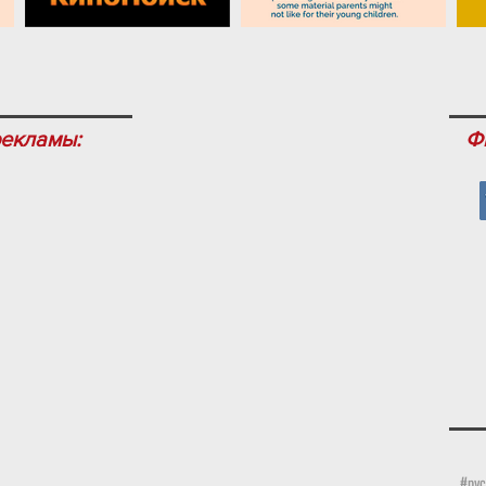
рекламы:
Ф
#рус