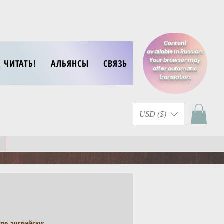
Content
available in Russian.
Your browser may
Е ЧИТАТЬ!
АЛЬЯНСЫ
СВЯЗЬ
offer automatic
translation.
USD ($)
 по-английски
: