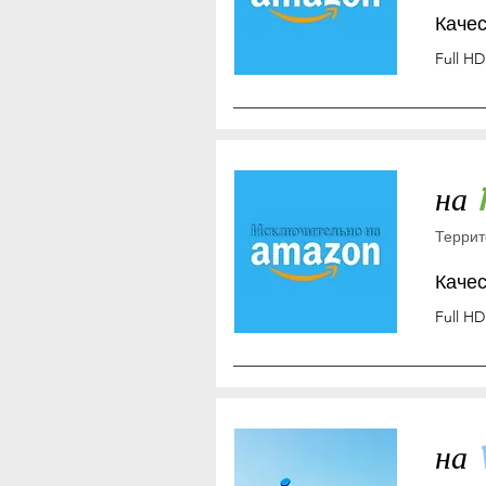
Каче
Full HD
на
Террит
Каче
Full HD
на