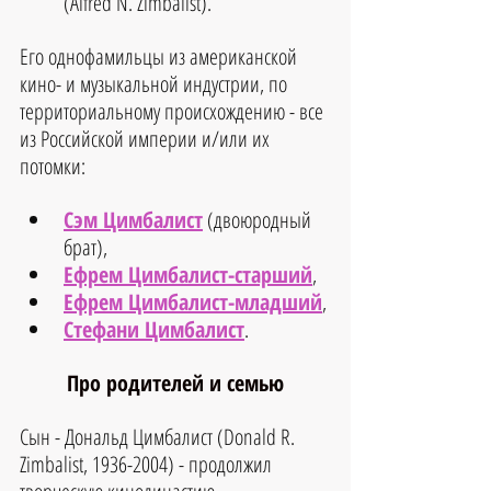
(
Alfred N. Zimbalist)
.
Его однофамильцы из американской 
кино- и музыкальной индустрии, по 
территориальному происхождению - все 
из Российской империи и/или их 
потомки:
Сэм Цимбалист
 (двоюродный 
брат),
Ефрем Цимбалист-старший
,
Ефрем Цимбалист-младший
,
Стефани Цимбалист
.
Про родителей и семью
Сын - Дональд Цимбалист (Donald R. 
Zimbalist,
 1936-2004
) - продолжил 