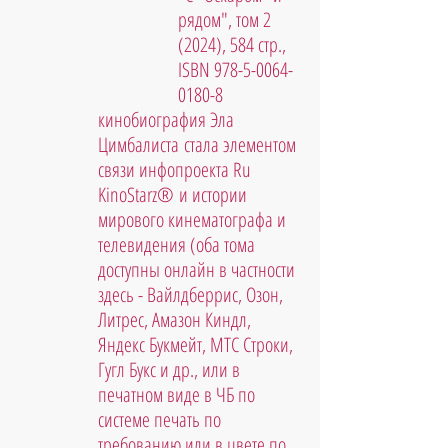
рядом", том 2 
(2024), 584 стр., 
ISBN 978-5-0064-
0180-8
кинобиография Эла 
Цимбалиста стала элементом 
связи инфопроекта Ru 
KinoStarz® и истории 
мирового кинематографа и 
телевидения (оба тома 
доступны онлайн в частности 
здесь - Вайлдберрис, Озон, 
Литрес, Амазон Киндл, 
Яндекс Букмейт, МТС Строки, 
Гугл Букс и др., или в 
печатном виде в ЧБ по 
системе печать по 
требованию или в цвете по 