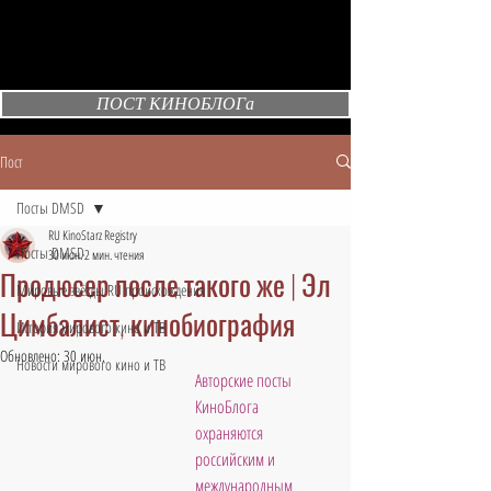
ПОСТ КИНОБЛОГа
Пост
Посты DMSD
RU KinoStarz Registry
Посты DMSD
30 июн.
2 мин. чтения
Продюсер после такого же | Эл
Мировые звёзды RU происхождения
Цимбалист, кинобиография
История мирового кино и ТВ
Обновлено:
30 июн.
Новости мирового кино и ТВ
Авторские посты 
КиноБлога 
охраняются 
российским и 
международным 