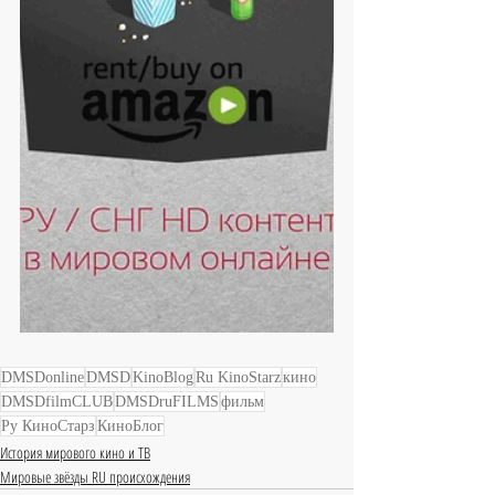
DMSDonline
DMSD
KinoBlog
Ru KinoStarz
кино
DMSDfilmCLUB
DMSDruFILMS
фильм
Ру КиноСтарз
КиноБлог
История мирового кино и ТВ
Мировые звёзды RU происхождения