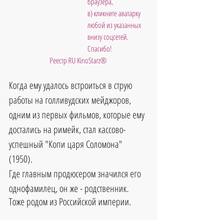
браузера, 
в) кликните аватарку 
любой из указанных 
внизу соцсетей. 
Спасибо!
Реестр RU KinoStarz®
Когда ему удалось встроиться в струю 
работы на голливудских мейджоров, 
одним из первых фильмов, которые ему 
достались на римейк, стал кассово-
успешный "Копи царя Соломона" 
(1950). 
Где главным продюсером значился его 
однофамилец, он же - родственник.
Тоже родом из Российской империи.