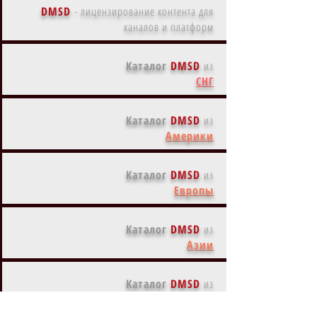
DMSD
-
лицензирование контента для
каналов и платформ
Каталог
DMSD
из
СНГ
Каталог
DMSD
из
Америки
Каталог
DMSD
из
Европы
Каталог
DMSD
из
Азии
Каталог
DMSD
из
Австралии