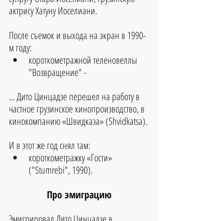
актрису Хатуну Иоселиани.
После съемок и выхода на экран в 1990-
м году: 
короткометражной теленовеллы 
"Возвращение" - 
... Дито Цинцадзе перешел на работу в 
частное грузинское кинопроизводство, в 
кинокомпанию «Швидказа» (Shvidkatsa).
И в этот же год снял там: 
короткометражку «Гости» 
("Stumrebi", 1990).  
Про эмиграцию
Эмигрировал Дито Цинцадзе в 