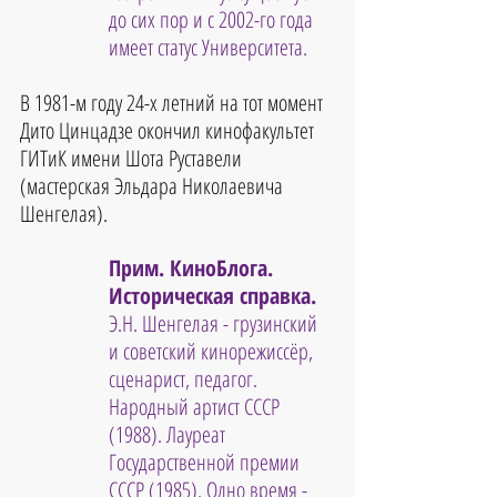
до сих пор и с 2002-го года 
имеет статус Университета.
В 1981-м году 24-х летний на тот момент 
Дито Цинцадзе окончил кинофакультет 
ГИТиК имени Шота Руставели 
(мастерская Эльдара Николаевича 
Шенгелая).
Прим. КиноБлога. 
Историческая справка. 
Э.Н. Шенгелая - грузинский 
и советский кинорежиссёр, 
сценарист, педагог. 
Народный артист СССР 
(1988). Лауреат 
Государственной премии 
СССР (1985). Одно время - 