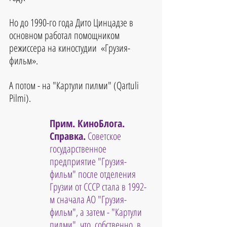
Но до 1990-го года Дито Цинцадзе в 
основном работал помощником 
режиссера на киностудии  «Грузия-
фильм».
А потом - на "Картули пилми" (Qartuli 
Pilmi).
Прим. КиноБлога. 
Справка.
 Советское 
государственное 
предприятие "Грузия-
фильм" после отделения 
Грузии от СССР стала в 1992-
м сначала АО "Грузия-
фильм", а затем - "Картули 
пилми", что, собственно, в 