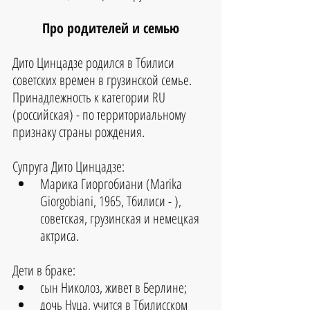
Про родителей и семью
Дито Цинцадзе родился в Тбилиси 
советских времен в грузинской семье. 
Принадлежность к категории RU 
(российская) - по территориальному 
признаку страны рождения.
Супруга Дито Цинцадзе: 
Марика Гиоргобиани (Marika 
Giorgobiani, 1965, Тбилиси - ), 
советская, грузинская и немецкая 
актриса. 
Дети в браке: 
сын Николоз, живет в Берлине;  
дочь Нуца, учится в Тбилисском 