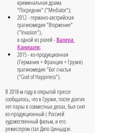
криминальная драма 
"Посредник" ("Mediator");  
2012 - германо-австрийская 
трагикомедия "Вторжение" 
("Invasion"), 
в одной из ролей - 
Валера 
Канищев
;  
2015 - ко-продукционная 
(Германия + Франция + Грузия) 
трагикомедия "Бог счастья 
("God of Happiness"). 
В 2018-м году в открытой прессе 
сообщалось, что в Грузии, после долгих 
лет паузы в совместных делах, был снят 
ко-продукционный с Россией 
художественный фильм, и его 
режиссером стал Дито Цинцадзе. 