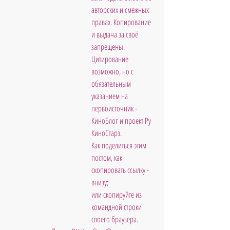
авторских и смежных 
правах. Копирование 
и выдача за своё 
запрещены. 
Цитирование 
возможно, но с 
обязательным 
указанием на 
первоисточник - 
КиноБлог и проект Ру 
КиноСтарз. 
Как поделиться этим 
постом, как 
скопировать ссылку - 
внизу; 
или скопируйте из 
командной строки 
своего браузера.