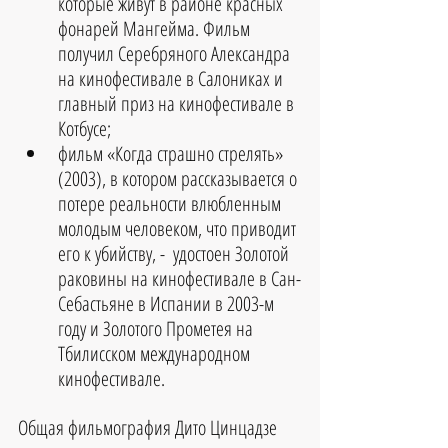
которые живут в районе красных 
фонарей Мангейма. Фильм 
получил Серебряного Александра 
на кинофестивале в Салониках и 
главный приз на кинофестивале в 
Котбусе;  
фильм «Когда страшно стрелять» 
(2003), в котором рассказывается о 
потере реальности влюбленным 
молодым человеком, что приводит 
его к убийству, -  удостоен Золотой 
раковины на кинофестивале в Сан-
Себастьяне в Испании в 2003-м 
году и Золотого Прометея на 
Тбилисском международном 
кинофестивале. 
Общая фильмография Дито Цинцадзе 