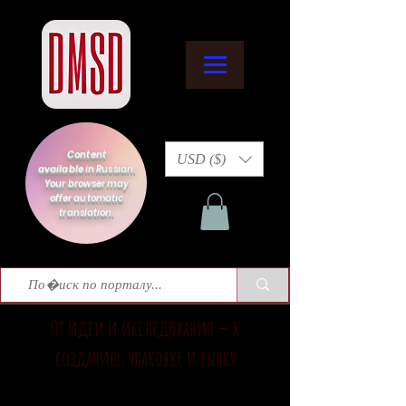
Content
USD ($)
available in Russian.
Your browser may
offer automatic
translation.
От идеи и исследования — к
созданию, упаковке и рынку