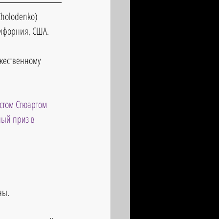
Cholodenko) 
лифорния, США.
жественному 
стом Стюартом 
ный приз в 
ны.