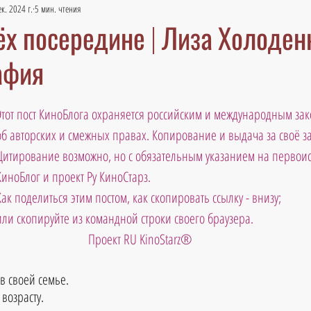
ек. 2024 г.
5 мин. чтения
ёх посередине | Лиза Холоден
афия
Этот пост КиноБлога охраняется российским и международным зак
об авторских и смежных правах. Копирование и выдача за своё 
Цитирование возможно, но с обязательным указанием на первоис
КиноБлог и проект Ру КиноСтарз. 
Как поделиться этим постом, как скопировать ссылку - внизу; 
или скопируйте из командной строки своего браузера.
Проект RU KinoStarz®
 в своей семье.
возрасту.