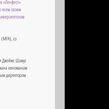
тв «Ленфест» 
о всем своим 
иверситетском 
 (MFA), со 
и Джеймс Шамус 
рмана киноманам 
ьным директором 