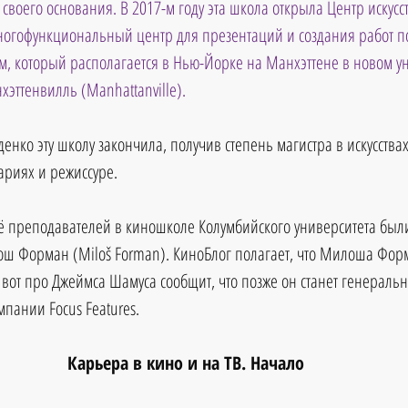
 своего основания. В 2017-м году эта школа открыла Центр искусс
 многофункциональный центр для презентаций и создания работ п
, который располагается в Нью-Йорке на Манхэттене в новом ун
хэттенвилль (Manhattanville).
денко эту школу закончила, получив степень магистра в искусствах
ариях и режиссуре.
её преподавателей в киношколе Колумбийского университета был
ош Форман (Miloš Forman). КиноБлог полагает, что Милоша Фо
а вот про Джеймса Шамуса сообщит, что позже он станет генерал
пании Focus Features.
Карьера в кино и на ТВ. Начало