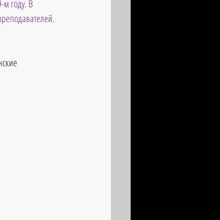
м году. В 
преподавателей. 
нские 