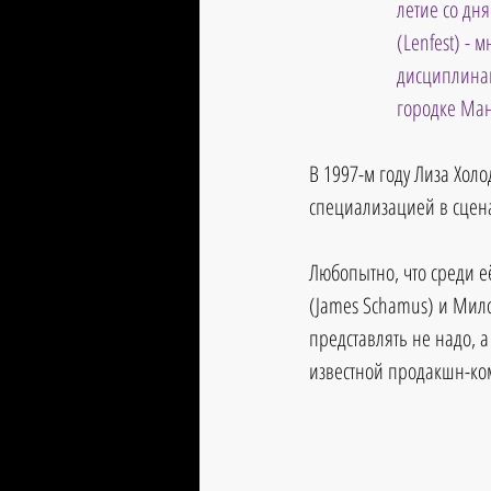
летие со дня
(Lenfest) -
дисциплинам
городке Ман
В 1997-м году Лиза Холо
специализацией в сцен
Любопытно, что среди 
(James Schamus) и Мил
представлять не надо, 
известной продакшн-ком