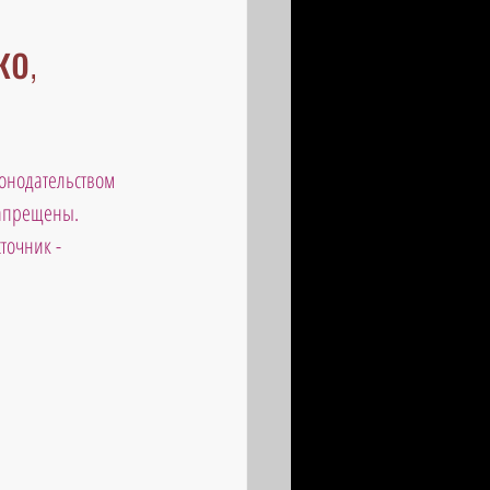
ко,
онодательством 
запрещены. 
точник - 