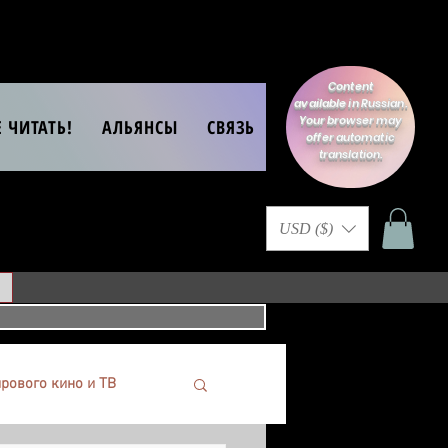
Content
available in Russian.
Your browser may
Е ЧИТАТЬ!
АЛЬЯНСЫ
СВЯЗЬ
offer automatic
translation.
USD ($)
рового кино и ТВ