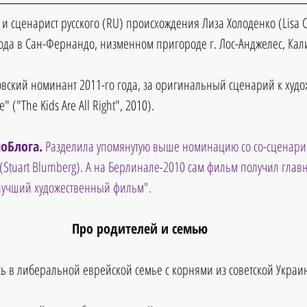
и сценарист русского (RU) происхождения Лиза Холоденко (Lisa 
ода в Сан-Фернандо, низменном пригороде г. Лос-Анджелес, Ка
овский номинант 2011-го года, за оригинальный сценарий к худо
 ("The Kids Are All Right", 2010).
оБлога.
 Разделила упомянутую выше номинацию со со-сценари
(Stuart Blumberg). А на Берлинале-2010 сам фильм получил глав
лучший художественный фильм".
Про родителей и семью
ь в либеральной еврейской семье с корнями из советской Украи