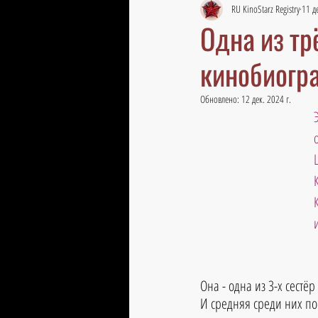
RU KinoStarz Registry
11 д
Одна из тр
кинобиогр
Обновлено:
12 дек. 2024 г.
Она - одна из 3-х сестёр
И средняя среди них по 