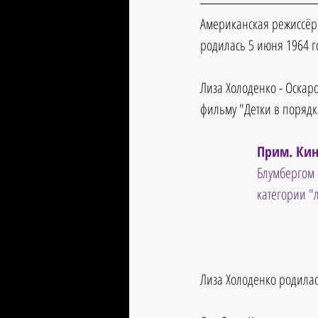
Американская режиссёр 
родилась 5 июня 1964 г
Лиза Холоденко - Оскар
фильму "Детки в порядке"
Прим. Кин
Блумбергом 
категории "
Лиза Холоденко родилас