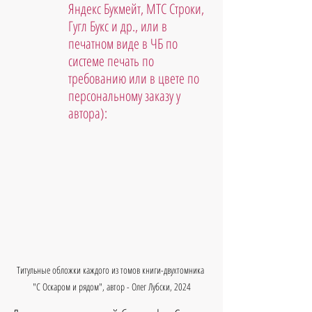
Яндекс Букмейт, МТС Строки, 
Гугл Букс и др., или в 
печатном виде в ЧБ по 
системе печать по 
требованию или в цвете по 
персональному заказу у 
автора):
Титульные обложки каждого из томов книги-двухтомника 
"С Оскаром и рядом", автор - Олег Лубски, 2024