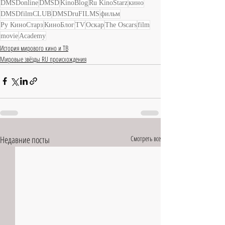
DMSDonline
DMSD
KinoBlog
Ru KinoStarz
кино
DMSDfilmCLUB
DMSDruFILMS
фильм
Ру КиноСтарз
КиноБлог
TV
Оскар
The Oscars
film
movie
Academy
История мирового кино и ТВ
Мировые звёзды RU происхождения
Недавние посты
Смотреть все