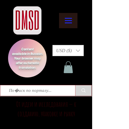
Content
USD ($)
available in Russian.
Your browser may
offer automatic
translation.
От идеи и исследования — к
созданию, упаковке и рынку