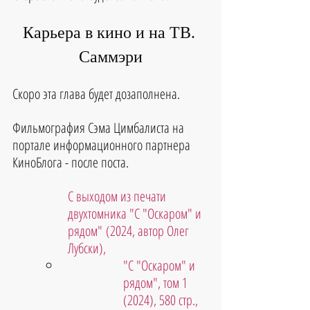
Карьера в кино и на ТВ. 
Саммэри
Скоро эта глава будет дозаполнена.
Фильмография 
Сэма Цимбалиста 
на 
портале информационного партнера 
КиноБлога - после поста.
С выходом из печати 
двухтомника "С "Оскаром" и 
рядом" (2024, автор Олег 
Лубски),
"С "Оскаром" и 
рядом", том 1 
(2024), 580 стр., 