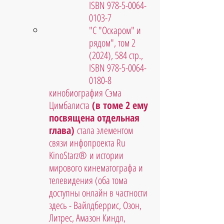
ISBN 978-5-0064-
0103-7
"С "Оскаром" и 
рядом", том 2 
(2024), 584 стр., 
ISBN 978-5-0064-
0180-8
кинобиография Сэма 
Цимбалиста
 (в томе 2 ему 
посвящена отдельная 
глава)
 стала элементом 
связи инфопроекта Ru 
KinoStarz® и истории 
мирового кинематографа и 
телевидения (оба тома 
доступны онлайн в частности 
здесь - Вайлдберрис, Озон, 
Литрес, Амазон Киндл, 