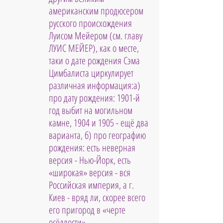
американским продюсером 
русского происхождения 
Луисом Мейером (см. главу 
ЛУИС МЕЙЕР), как о месте, 
таки о дате рождения Сэма 
Цимбалиста циркулирует 
различная информация:а) 
про дату рождения: 1901-й 
год выбит на могильном 
камне, 1904 и 1905 - ещё два 
варианта, б) про географию 
рождения: есть неверная 
версия - Нью-Йорк, есть 
«широкая» версия - вся 
Российская империя, а г. 
Киев - вряд ли, скорее всего 
его пригород в «черте 
осёдлости».