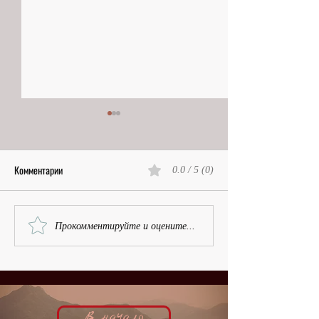
Комментарии
0.0 / 5 (0)
Первая в Лондоне | Вера
Наследственная фа
Прокомментируйте и оцените...
Чарова, кинобиография
Надя Бенуа, киноб
В начало