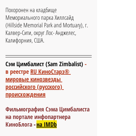
Похоронен на кладбище 
Мемориального парка Хиллсайд 
(Hillside Memorial Park and Mortuary), г. 
Калвер-Сити, округ Лос- Анджелес, 
Калифорния, США.
Сэм Цимбалист (Sam Zimbalist)
- 
в реестре 
RU КиноСтарз® 
мировые кинозвезды 
российского (русского) 
происхождения
Фильмография Сэма Цимбалиста 
на портале инфопартнера 
КиноБлога
 -
на IMDb