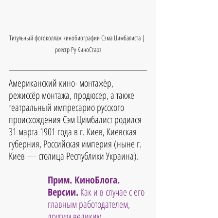
Титульный фотоколлаж кинобиографии Сэма Цимбалиста | 
реестр Ру КиноСтарз
Американский кино- монтажёр, 
режиссёр монтажа, продюсер, а также 
театральный импресарио русского 
происхождения Сэм Цимбалист родился 
31 марта 1901 года в г. Киев, Киевская 
губерния, Российская империя (ныне г. 
Киев — столица Республики Украина).
Прим. КиноБлога. 
Версии.
Как и в случае с его 
главным работодателем, 
другим великим 