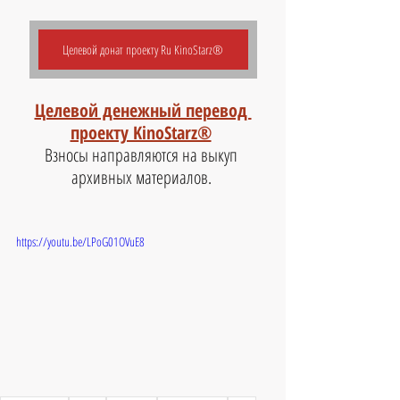
Целевой донат проекту Ru KinoStarz®
Целевой денежный перевод 
проекту KinoStarz®
Взносы направляются на выкуп 
архивных материалов. 
https://youtu.be/LPoG01OVuE8