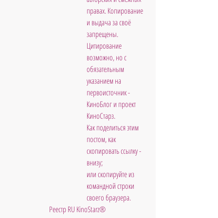
правах. Копирование 
и выдача за своё 
запрещены. 
Цитирование 
возможно, но с 
обязательным 
указанием на 
первоисточник - 
КиноБлог и проект 
КиноСтарз. 
Как поделиться этим 
постом, как 
скопировать ссылку - 
внизу; 
или скопируйте из 
командной строки 
своего браузера.
Реестр RU KinoStarz®