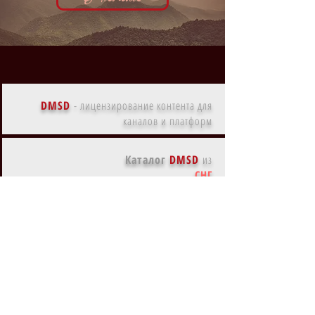
DMSD
-
лицензирование контента для
каналов и платформ
Каталог
DMSD
из
СНГ
Каталог
DMSD
из
Америки
Каталог
DMSD
из
Европы