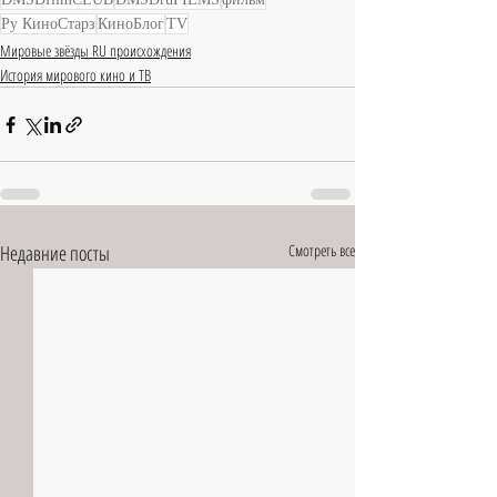
Ру КиноСтарз
КиноБлог
TV
Мировые звёзды RU происхождения
История мирового кино и ТВ
Недавние посты
Смотреть все