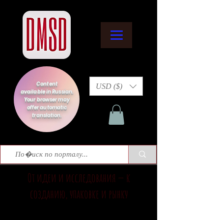
Content
USD ($)
available in Russian.
Your browser may
offer automatic
translation.
От идеи и исследования — к
созданию, упаковке и рынку