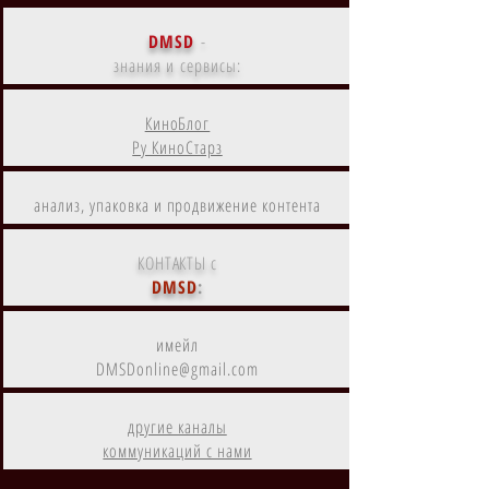
DMSD
-
знания и сервисы:
КиноБлог
Ру КиноСтарз
анализ, упаковка и продвижение контента
КОНТАКТЫ с
DMSD
:
имейл
DMSDonline@gmail.com
другие каналы
коммуникаций с нами