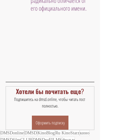
радикально отличается от 
его официального имени.
Хотели бы почитать еще?
Подпишитесь на dmsd.online, чтобы читать пост 
полностью.
Оформить подписку
DMSDonline
DMSD
KinoBlog
Ru KinoStarz
кино
DMSDfilmCLUB
DMSDruFILMS
фильм