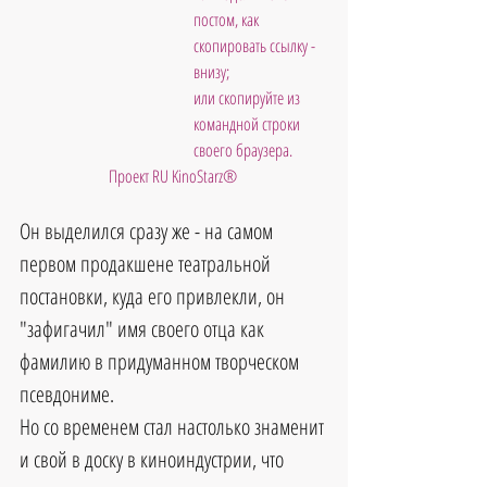
постом, как 
скопировать ссылку - 
внизу; 
или скопируйте из 
командной строки 
своего браузера.
Проект RU KinoStarz®
Он выделился сразу же - на самом 
первом продакшене театральной 
постановки, куда его привлекли, он 
"зафигачил" имя своего отца как 
фамилию в придуманном творческом 
псевдониме.
Но со временем стал настолько знаменит 
и свой в доску в киноиндустрии, что 