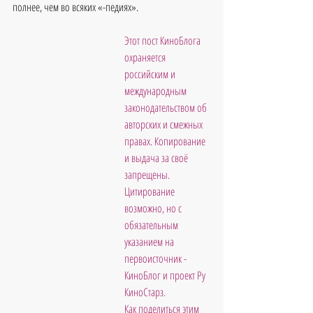
полнее, чем во всяких «-педиях».
Этот пост КиноБлога 
охраняется 
российским и 
международным 
законодательством об 
авторских и смежных 
правах. Копирование 
и выдача за своё 
запрещены. 
Цитирование 
возможно, но с 
обязательным 
указанием на 
первоисточник - 
КиноБлог и проект Ру 
КиноСтарз. 
Как поделиться этим 