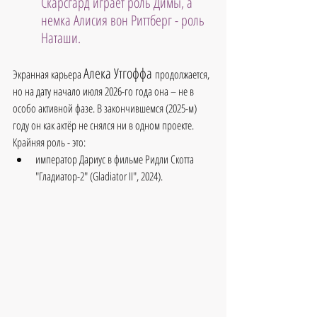
Скарсгард играет роль Димы, а 
немка Алисия вон Риттберг - роль 
Наташи.
Алека Утгоффа
Экранная карьера 
продолжается, 
но 
на дату начало июля 2026-го года 
она – не в 
особо активной фазе. В закончившемся (2025-м) 
году он как актёр не снялся ни в одном проекте.
Крайняя роль - это:
император Дариус в фильме Ридли Скотта
"Гладиатор-2" (Gladiator II", 2024).