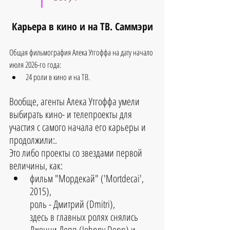
Карьера в кино и на ТВ. Саммэри
Общая фильмография Алека Утгоффа на дату начало 
июля 2026-го года:
24 роли в кино и на ТВ.
Вообще, агенты Алека Утгоффа умели 
выбирать кино- и телепроекты для 
участия с самого начала его карьеры и 
продолжили:.
Это либо проекты со звездами первой 
величины, как:
фильм "Мордекай" ('Mortdecai', 
2015), 
роль - Дмитрий (Dmitri), 
здесь в главных ролях снялись 
Джонни Депп (Johnny Depp) и 