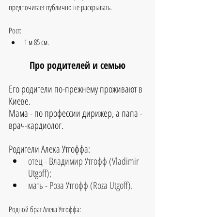
предпочитает публично не раскрывать.
Рост:
1 м 85 см.
Про родителей и семью
Его родители по-прежнему проживают в 
Киеве.
Мама - по профессии дирижер, а папа - 
врач-кардиолог. 
Родители Алека Утгоффа:
отец - Владимир Утгофф (Vladimir 
Utgoff); 
мать - Роза Утгофф (Roza Utgoff).
Родной брат Алека Утгоффа: