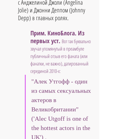
с Анджелиной Джоли (Angelina 
Jolie) и Джонни Деппом (Johnny 
Depp) в главных ролях.
Прим. КиноБлога. Из 
первых уст.
Вот так буквально 
звучал упомянутый в преамбуле 
публичный отзыв его фаната (или 
фанатки, не важно), датированный 
серединой 2010-х:
"Алек Утгофф - один 
из самых сексуальных 
актеров в 
Великобритании"
('Alec Utgoff is one of 
the hottest actors in the 
UK') .