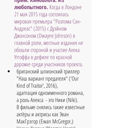
любопытного.
 Когда в Лондоне 
21 мая 2015 года состоялась 
мировая премьера "Разлома Сан-
Андреас" (2015) с Дуэйном 
Джонсоном (Dwayne Johnson) в 
главной роли, местные издания не 
обошли стороной и участие Алека 
Утгоффа в дефиле по красной 
дорожке среди участников проекта.
британский шпионский триллер 
"Наш вариант предателя" ('Our 
Kind of Traitor', 2016), 
адаптация одноименного романа, 
а роль Алекса  - это Ники (Niki). 
В фильме снялись такие известные 
актёры и актрисы как Эван 
МакГрэгор (Ewan McGregor,) 