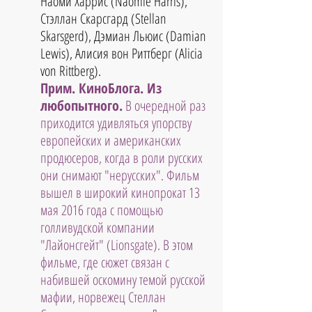
Наоми Харрис (Naomie Harris), 
Стэллан Скарсгард (Stellan 
Skarsgеrd), Дэмиан Льюис (Damian 
Lewis), Алисия вон Риттберг (Alicia 
von Rittberg). 
Прим. КиноБлога. Из 
любопытного.
 В очередной раз 
приходится удивляться упорству 
европейских и американских 
продюсеров, когда в роли русских 
они снимают "нерусских". Фильм 
вышел в широкий кинопрокат 13 
мая 2016 года с помощью 
голливудской компании 
"Лайонсгейт" (Lionsgate). В этом 
фильме, где сюжет связан с 
набившей оскомину темой русской 
мафии, норвежец Стеллан 