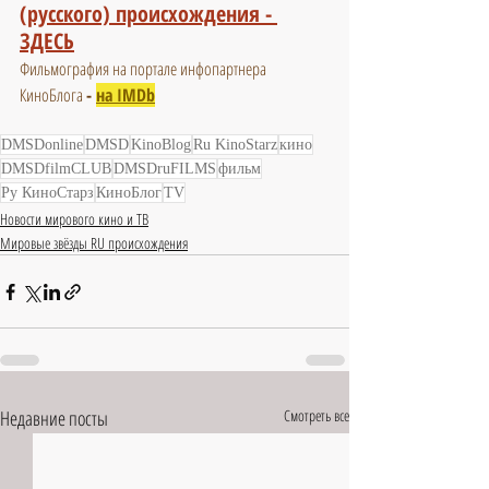
(русского) происхождения - 
ЗДЕСЬ
Фильмография на портале инфопартнера 
КиноБлога 
-
на IMDb
DMSDonline
DMSD
KinoBlog
Ru KinoStarz
кино
DMSDfilmCLUB
DMSDruFILMS
фильм
Ру КиноСтарз
КиноБлог
TV
Новости мирового кино и ТВ
Мировые звёзды RU происхождения
Недавние посты
Смотреть все