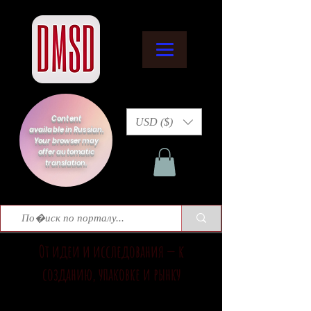
Content
USD ($)
available in Russian.
Your browser may
offer automatic
translation.
От идеи и исследования — к
созданию, упаковке и рынку