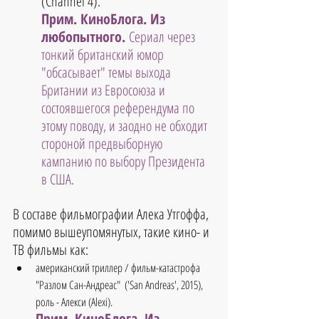
(Channel 4). 
Прим. КиноБлога. Из 
любопытного.
 Сериал через 
тонкий британский юмор 
"обсасывает" темы выхода 
Британии из Евросоюза и 
состоявшегося референдума по 
этому поводу, и заодно не обходит 
стороной предвыборную 
кампанию по выбору Президента 
в США.
В составе фильмографии Алека Утгоффа, 
помимо вышеупомянутых, такие кино- и 
ТВ фильмы как:
американский триллер / фильм-катастрофа 
"Разлом Сан-Андреас"  ('San Andreas', 2015),
роль - Алекси (Alexi).
Прим. КиноБлога. Из 