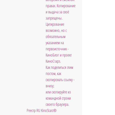
правах. Копирование 
и выдача за своё 
запрещены. 
Цитирование 
возможно, но с 
обязательным 
указанием на 
первоисточник - 
КиноБлог и проект 
КиноСтарз. 
Как поделиться этим 
постом, как 
скопировать ссылку - 
внизу; 
или скопируйте из 
командной строки 
своего браузера.
 Реестр RU KinoStarz®