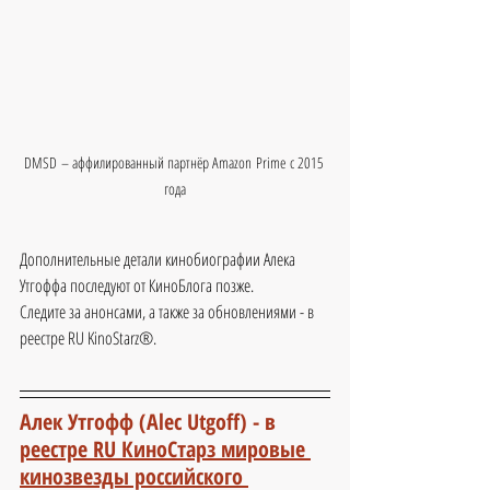
DMSD – аффилированный партнёр Amazon Prime с 2015 
года
Дополнительные детали кинобиографии Алека 
Утгоффа последуют от КиноБлога позже.
Следите за анонсами, а также за обновлениями - в 
реестре RU KinoStarz®.
Алек Утгофф (Alec Utgoff) - 
в 
реестре RU КиноСтарз мировые 
кинозвезды российского 