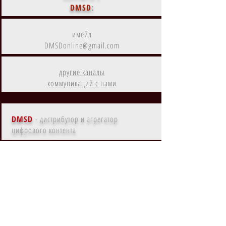
DMSD
:
имейл
DMSDonline@gmail.com
другие каналы
коммуникаций с нами
DMSD
- дистрибутор и агрегатор
цифрового контента
Контент
DMSD
на
Amazon Prime
Контент
DMSD
в субрегионах
EMEA, MENA, LATAM, NA, APAC