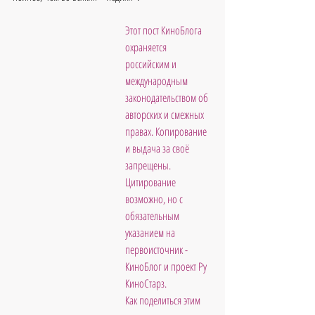
Этот пост КиноБлога 
охраняется 
российским и 
международным 
законодательством об 
авторских и смежных 
правах. Копирование 
и выдача за своё 
запрещены. 
Цитирование 
возможно, но с 
обязательным 
указанием на 
первоисточник - 
КиноБлог и проект Ру 
КиноСтарз.  
Как поделиться этим 