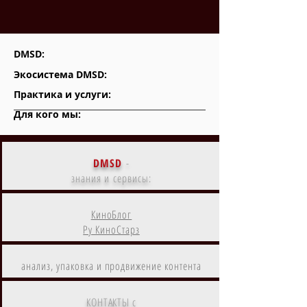
DMSD:
Экосистема DMSD:
Практика и услуги:
Для кого мы:
DMSD
-
знания и сервисы:
КиноБлог
Ру КиноСтарз
анализ, упаковка и продвижение контента
КОНТАКТЫ с