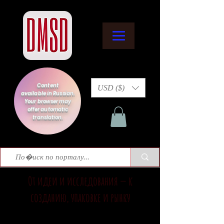
Content
USD ($)
available in Russian.
Your browser may
offer automatic
translation.
От идеи и исследования — к
созданию, упаковке и рынку