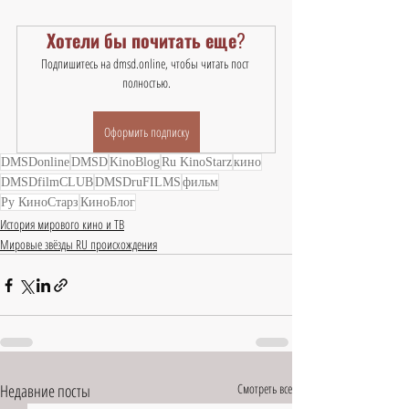
Хотели бы почитать еще?
Подпишитесь на dmsd.online, чтобы читать пост 
полностью.
Оформить подписку
DMSDonline
DMSD
KinoBlog
Ru KinoStarz
кино
DMSDfilmCLUB
DMSDruFILMS
фильм
Ру КиноСтарз
КиноБлог
История мирового кино и ТВ
Мировые звёзды RU происхождения
Недавние посты
Смотреть все