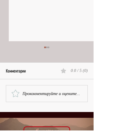
Комментарии
0.0 / 5 (0)
Остров, Белая гвардия и
Рубенсовская красот
Прокомментируйте и оцените...
номинация | Василий Врангель,
Рашель Девирис,
кинобиография
кинобиография