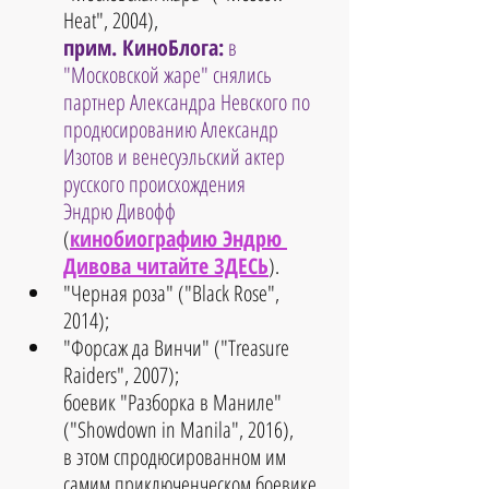
Heat", 2004), 
прим. КиноБлога:
 в 
"Московской жаре" снялись 
партнер Александра Невского по 
продюсированию Александр 
Изотов и венесуэльский актер 
русского происхождения 
Эндрю Дивофф 
(
кинобиографию Эндрю 
Дивова читайте ЗДЕСЬ
). 
"Черная роза" ("Black Rose", 
2014);  
"Форсаж да Винчи" ("Treasure 
Raiders", 2007);
боевик "Разборка в Маниле" 
("Showdown in Manila", 2016),
в этом спродюсированном им 
самим приключенческом боевике 