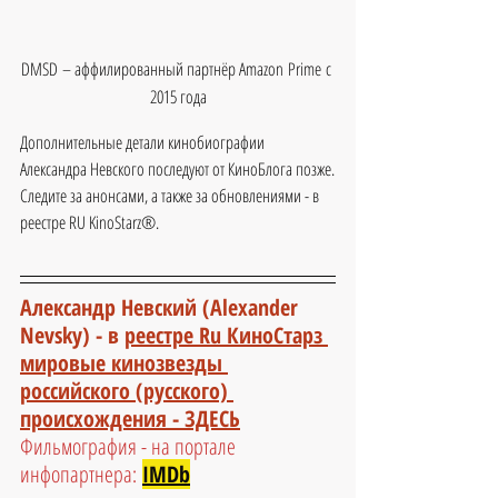
DMSD – аффилированный партнёр Amazon Prime с 
2015 года
Дополнительные детали кинобиографии 
Александра Невского последуют от КиноБлога позже.
Следите за анонсами, а также за обновлениями - в 
реестре RU KinoStarz®.
Александр Невский (Alexander 
Nevsky) - 
в 
реестре Ru КиноСтарз 
мировые кинозвезды 
российского (русского) 
происхождения - ЗДЕСЬ
Фильмография - на портале 
инфопартнера:
IMDb