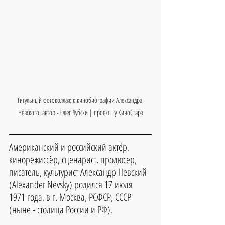
Титульный фотоколлаж к кинобиографии Александра 
Невского, автор - Олег Лубски | проект Ру КиноСтарз
Американский и российский актёр, 
кинорежиссёр, сценарист, продюсер, 
писатель, культурист Александр Невский 
(Alexander Nevsky) родился 17 июля 
1971 года, в г. Москва, РСФСР, СССР 
(ныне - столица России и РФ).