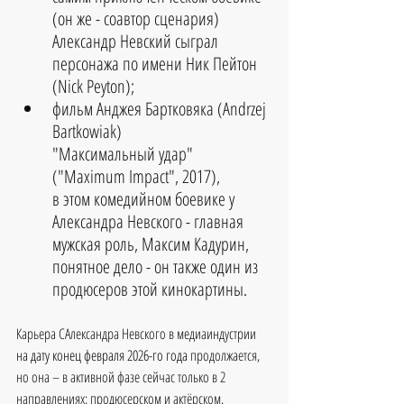
(он же - соавтор сценария) 
Александр Невский сыграл 
персонажа по имени Ник Пейтон 
(Nick Peyton);
фильм Анджея Бартковяка (Andrzej 
Bartkowiak) 
"Максимальный удар" 
("Maximum Impact", 2017),
в этом комедийном боевике у 
Александра Невского - главная 
мужская роль, Максим Кадурин, 
понятное дело - он также один из 
продюсеров этой кинокартины.
Карьера САлександра Невского в медиаиндустрии 
на дату конец февраля 2026-го года 
продолжается, 
но она – в активной фазе сейчас только в 2 
направлениях: продюсерском и актёрском.