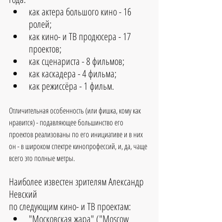
как актера большого кино - 16 
ролей;  
как кино- и ТВ продюсера - 17 
проектов;  
как сценариста - 8 фильмов;  
как каскадера - 4 фильма; 
как режиссёра - 1 фильм.
Отличительная особенность (или фишка, кому как 
нравится) - подавляющее большинство его 
проектов реализованы по его инициативе и в них 
он - в широком спектре кинопрофессий, и, да, чаще 
всего это полные метры.
Наиболее известен зрителям Александр 
Невский 
по следующим кино- и ТВ проектам: 
"Московская жара" ("Moscow 