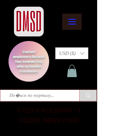
Content
USD ($)
available in Russian.
Your browser may
offer automatic
translation.
От идеи и исследования — к
созданию, упаковке и рынку