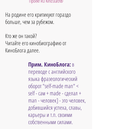
Проект RU KinoStarz®
На родине его критикуют гораздо 
больше, чем за рубежом.
Кто же он такой?
Читайте его кинобиографию от 
КиноБлога далее.
Прим. КиноБлога:
 в 
переводе с английского 
языка фразеологический 
оборот "self-made man" < 
self - сам + made - сделал + 
man - человек] - это человек, 
добившийся успеха, славы, 
карьеры и т.п. своими 
собственными силами.