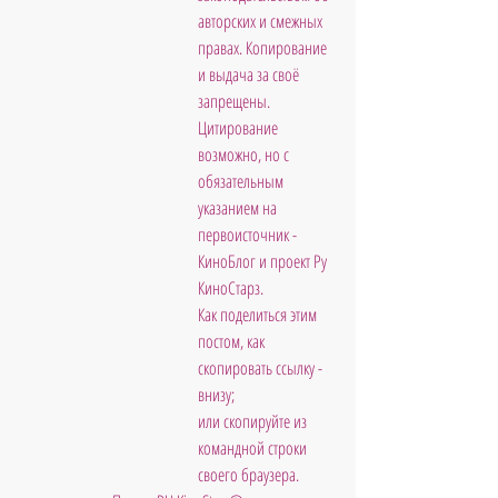
авторских и смежных 
правах. Копирование 
и выдача за своё 
запрещены. 
Цитирование 
возможно, но с 
обязательным 
указанием на 
первоисточник - 
КиноБлог и проект Ру 
КиноСтарз. 
Как поделиться этим 
постом, как 
скопировать ссылку - 
внизу; 
или скопируйте из 
командной строки 
своего браузера. 