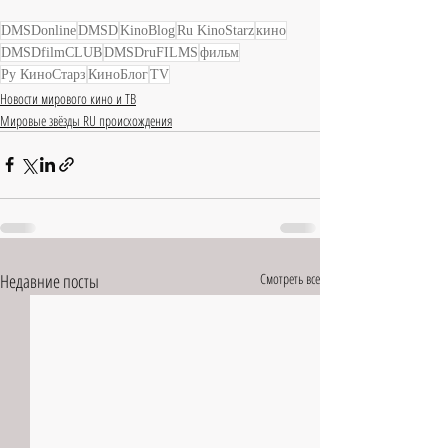
DMSDonline
DMSD
KinoBlog
Ru KinoStarz
кино
DMSDfilmCLUB
DMSDruFILMS
фильм
Ру КиноСтарз
КиноБлог
TV
Новости мирового кино и ТВ
Мировые звёзды RU происхождения
Недавние посты
Смотреть все