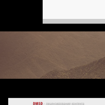
Председатель | Павел
Веселовский, кинобиография
DMSD
-
лицензирование контента