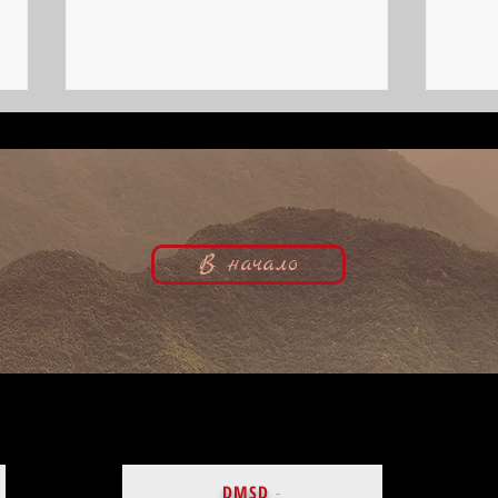
В начало
Остров, Белая гвардия и номинация
Рубен
| Василий Врангель, кинобиография
Девир
DMSD
-