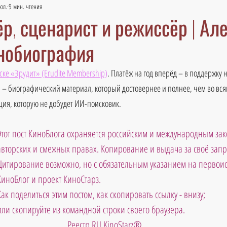
юл.
9 мин. чтения
ёр, сценарист и режиссёр | Ал
инобиография
ске «Эрудит» (Erudite Membership)
. Платёж на год вперёд – в поддержку 
 – биографический материал, который достовернее и полнее, чем во вся
ия, которую не добудет ИИ-поисковик.
Этот пост КиноБлога охраняется российским и международным зак
авторских и смежных правах. Копирование и выдача за своё зап
Цитирование возможно, но с обязательным указанием на первоис
КиноБлог и проект КиноСтарз. 
Как поделиться этим постом, как скопировать ссылку - внизу; 
или скопируйте из командной строки своего браузера.
 Реестр RU KinoStarz®