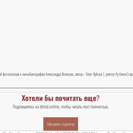
й фотоколлаж к кинобиографии Александра Волкова, автор - Олег Лубски | реестр Ру КиноСтар
Хотели бы почитать еще?
Подпишитесь на dmsd.online, чтобы читать пост полностью.
Оформить подписку