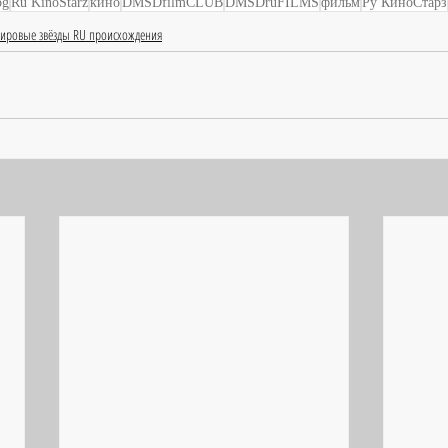
og
Ru KinoStarz
кино
DMSDfilmCLUB
DMSDruFILMS
фильм
Ру КиноСтарз
ировые звёзды RU происхождения