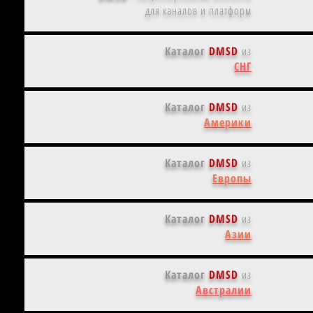
для каналов и платформ
Каталог
DMSD
из
СНГ
Каталог
DMSD
из
Америки
Каталог
DMSD
из
Европы
Каталог
DMSD
из
Азии
Каталог
DMSD
из
Австралии