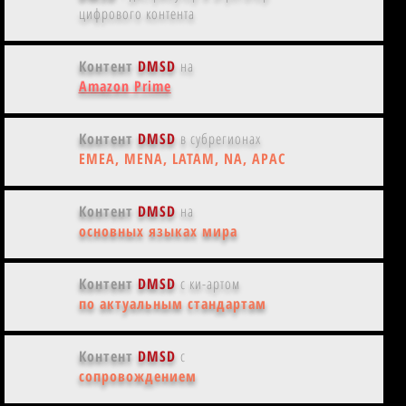
цифрового контента
Контент
DMSD
на
Amazon Prime
Контент
DMSD
в субрегионах
EMEA, MENA, LATAM, NA, APAC
Контент
DMSD
на
основных языках мира
Контент
DMSD
с ки-артом
по актуальным стандартам
Контент
DMSD
с
сопровождением