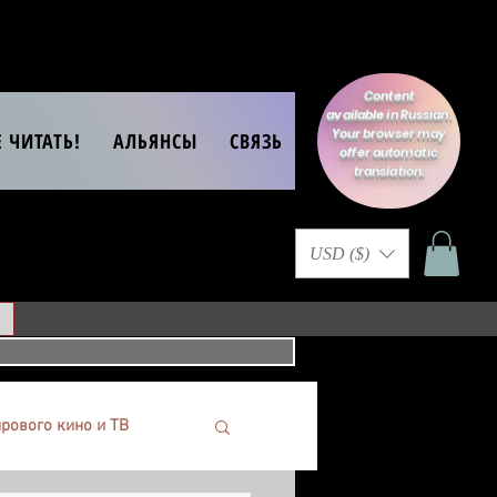
Content
available in Russian.
Your browser may
Е ЧИТАТЬ!
АЛЬЯНСЫ
СВЯЗЬ
offer automatic
translation.
USD ($)
рового кино и ТВ