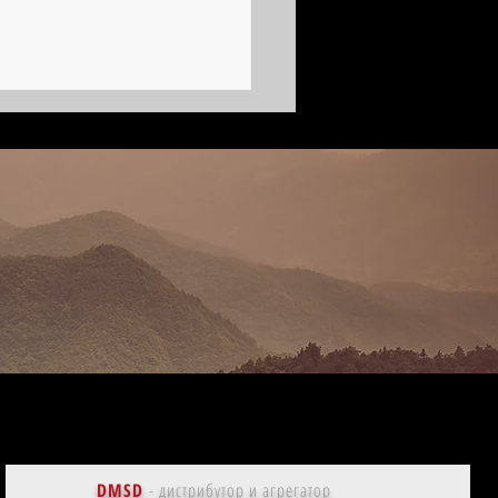
совская красотка | Рашель
ис, кинобиография
DMSD
- дистрибутор и агрегатор