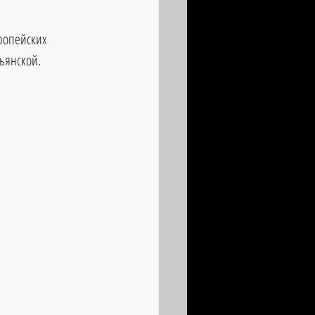
ропейских 
льянской.