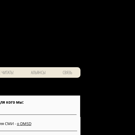
 ЧИТАТЬ!
АЛЬЯНСЫ
СВЯЗЬ
ля кого мы:
ля СМИ -
о DMSD