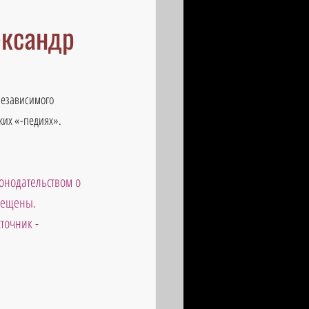
ександр
независимого 
ких «-педиях».
онодательством о 
рещены. 
точник - 