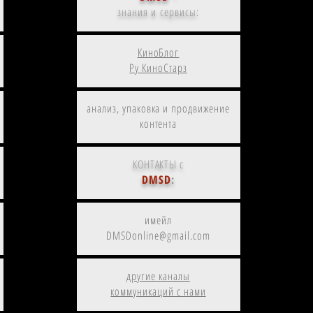
знания и сервисы:
КиноБлог
Ру КиноСтарз
анализ, упаковка и продвижение
контента
КОНТАКТЫ с
DMSD
:
имейл
DMSDonline@gmail.com
другие каналы
коммуникаций с нами