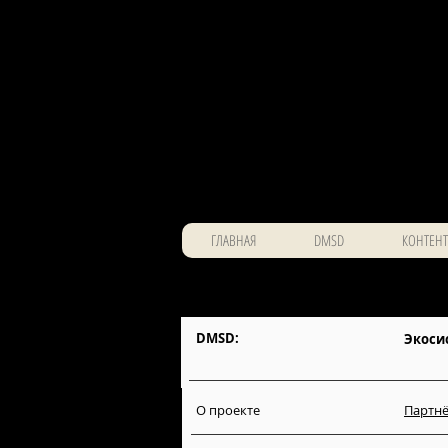
ГЛАВНАЯ
DMSD
КОНТЕНТ
DMSD:
Экоси
О проекте
Партнё