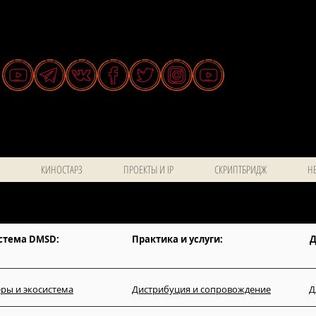
КИНОСТАРЗ
ПРОЕКТЫ И IP
СКРИПТБРИДЖ
НЕ
стема DMSD:
Практика и услуги:
Д
ры и экосистема
Дистрибуция и сопровождение
Д