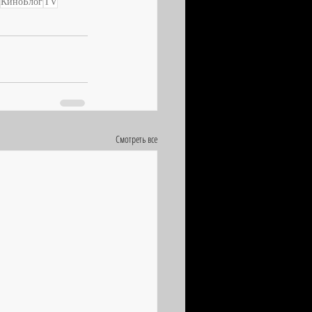
КиноБлог
TV
Смотреть все