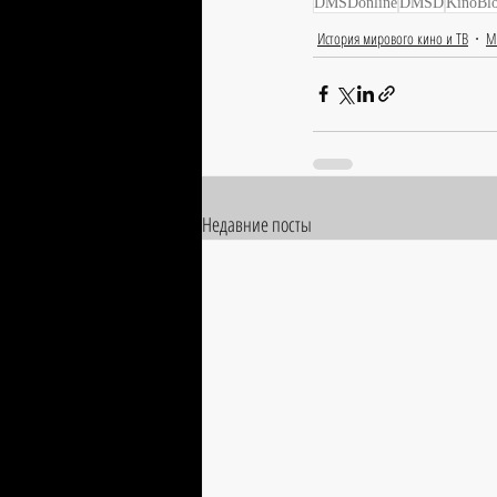
DMSDonline
DMSD
KinoBl
История мирового кино и ТВ
М
Недавние посты