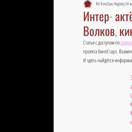
RU KinoStarz Registry
24 и
Интер- акт
Волков, к
Статья с доступом по 
подпи
проекта КиноСтарз. Взамен
И здесь найдётся информац