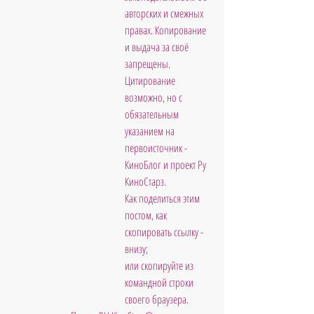
авторских и смежных 
правах. Копирование 
и выдача за своё 
запрещены. 
Цитирование 
возможно, но с 
обязательным 
указанием на 
первоисточник - 
КиноБлог и проект Ру 
КиноСтарз.  
Как поделиться этим 
постом, как 
скопировать ссылку - 
внизу; 
или скопируйте из 
командной строки 
своего браузера.