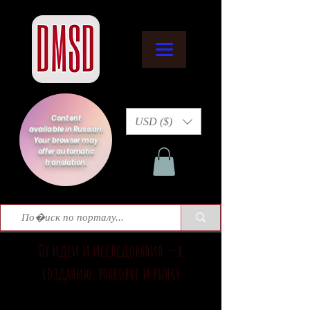
Content
USD ($)
available in Russian.
Your browser may
offer automatic
translation.
От идеи и исследования — к
созданию, упаковке и рынку