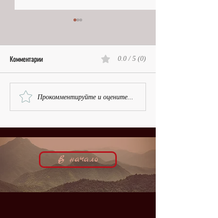
Комментарии
0.0 / 5 (0)
Остров, Белая гвардия и
Рубенсовская красот
Прокомментируйте и оцените...
номинация | Василий Врангель,
Рашель Девирис,
кинобиография
кинобиография
В начало