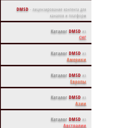
DMSD
-
лицензирование контента для
каналов и платформ
Каталог
DMSD
из
СНГ
Каталог
DMSD
из
Америки
Каталог
DMSD
из
Европы
Каталог
DMSD
из
Азии
Каталог
DMSD
из
Австралии