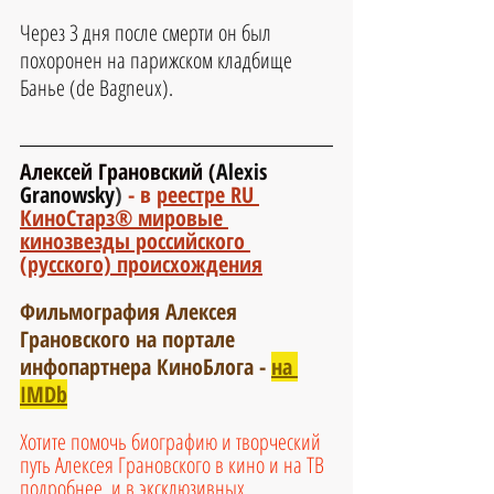
Через 3 дня после смерти он был 
похоронен на парижском кладбище 
Банье (de Bagneux).
Алексей Грановский (
Alexis 
Granowsky
) 
- в 
реестре RU 
КиноСтарз® мировые 
кинозвезды российского 
(русского) происхождения
Фильмография Алексея 
Грановского на портале 
инфопартнера КиноБлога -
на 
IMDb
Хотите помочь биографию и творческий 
путь Алексея Грановского в кино и на ТВ 
подробнее, и в эксклюзивных 