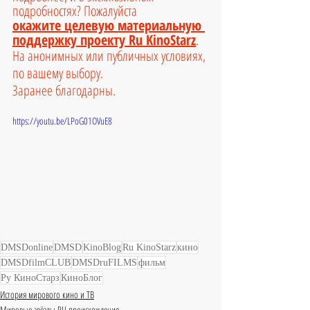
подробностях? Пожалуйста 
окажите целевую материальную 
поддержку проекту Ru KinoStarz
. 
На анонимных или публичных условиях, 
по вашему выбору. 
Заранее благодарны.
https://youtu.be/LPoG01OVuE8
DMSDonline
DMSD
KinoBlog
Ru KinoStarz
кино
DMSDfilmCLUB
DMSDruFILMS
фильм
Ру КиноСтарз
КиноБлог
История мирового кино и ТВ
Мировые звёзды RU происхождения