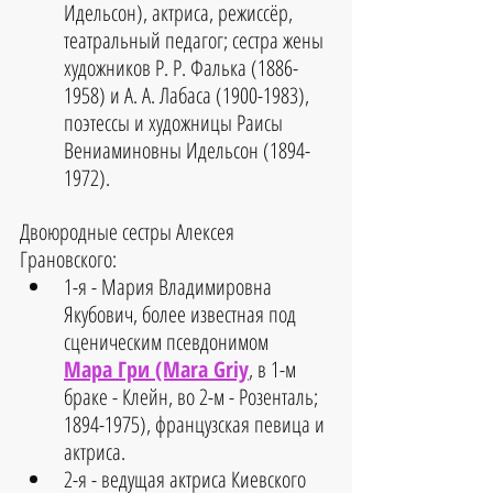
Идельсон), актриса, режиссёр, 
театральный педагог; сестра жены 
художников Р. Р. Фалька (1886-
1958) и А. А. Лабаса (1900-1983), 
поэтессы и художницы Раисы 
Вениаминовны Идельсон (1894-
1972).
Двоюродные сестры Алексея 
Грановского: 
1-я - Мария Владимировна 
Якубович, более известная под 
сценическим псевдонимом 
Мара Гри (Mara Griy
, в 1-м 
браке - Клейн, во 2-м - Розенталь; 
1894-1975), французская певица и 
актриса.
2-я - ведущая актриса Киевского 