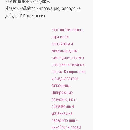
чем во всяких «-педиях».
И здесь найдётся информация, которую не 
добудет ИИ-поисковик.
Этот пост КиноБлога 
охраняется 
российским и 
международным 
законодательством о 
авторских и смежных 
правах. Копирование 
и выдача за своё 
запрещены. 
Цитирование 
возможно, но с 
обязательным 
указанием на 
первоисточник - 
КиноБлог и проект 