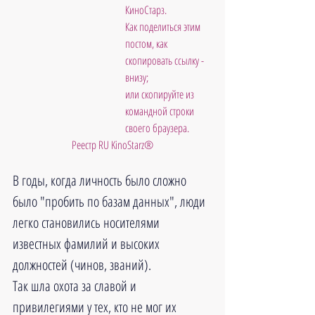
КиноСтарз. 
Как поделиться этим 
постом, как 
скопировать ссылку - 
внизу; 
или скопируйте из 
командной строки 
своего браузера.
Реестр RU KinoStarz®
В годы, когда личность было сложно 
было "пробить по базам данных", люди 
легко становились носителями 
известных фамилий и высоких 
должностей (чинов, званий). 
Так шла охота за славой и 
привилегиями у тех, кто не мог их 