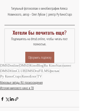
Титульный фотоколлаж к кинобиографии Алекса 
Новинского, автор - Олег Лубски | реестр Ру КиноСтарз
Хотели бы почитать еще?
Подпишитесь на dmsd.online, чтобы читать пост 
полностью.
Оформить подписку
DMSDonline
DMSD
KinoBlog
Ru KinoStarz
кино
DMSDfilmCLUB
DMSDruFILMS
фильм
Ру КиноСтарз
КиноБлог
TV
Мировые звёзды RU происхождения
История мирового кино и ТВ