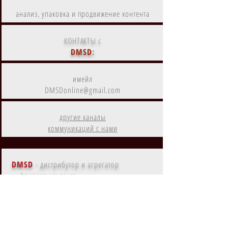
анализ, упаковка и продвижение контента
КОНТАКТЫ с
DMSD
:
имейл
DMSDonline@gmail.com
другие каналы
коммуникаций с нами
DMSD
- дистрибутор и агрегатор
цифрового контента
Контент
DMSD
на
Amazon Prime