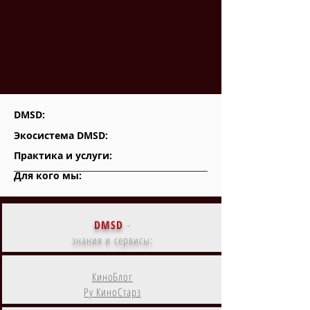
DMSD:
Экосистема DMSD:
Практика и услуги:
Для кого мы:
DMSD
-
знания и сервисы:
КиноБлог
Ру КиноСтарз