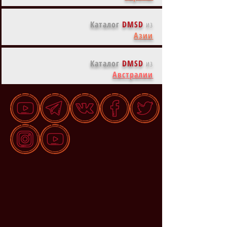
Каталог
DMSD
из
Азии
Каталог
DMSD
из
Австралии