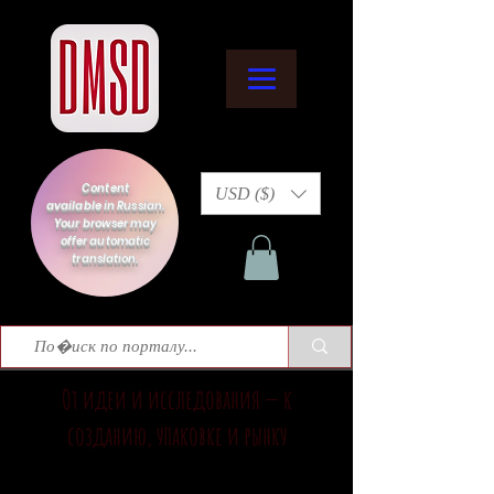
Content
USD ($)
available in Russian.
Your browser may
offer automatic
translation.
От идеи и исследования — к
созданию, упаковке и рынку