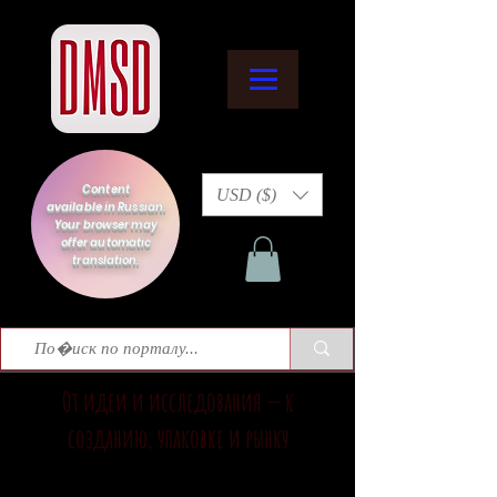
Content
USD ($)
available in Russian.
Your browser may
offer automatic
translation.
От идеи и исследования — к
созданию, упаковке и рынку