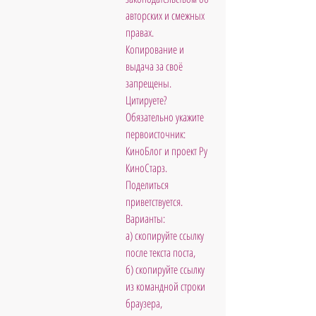
авторских и смежных 
правах. 
Копирование и 
выдача за своё 
запрещены. 
Цитируете?  
Обязательно укажите 
первоисточник: 
КиноБлог и проект Ру 
КиноСтарз. 
Поделиться 
приветствуется. 
Варианты: 
а) скопируйте ссылку 
после текста поста, 
б) скопируйте ссылку 
из командной строки 
браузера, 