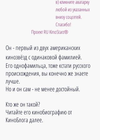
в) кликните аватарку 
любой из указанных 
внизу соцсетей. 
Спасибо!
Проект RU KinoStarz®
Он - первый из двух американских 
кинозвёзд с одинаковой фамилией.
Его однофамильца, тоже кстати русского 
происхождения, вы конечно же знаете 
лучше.
Но и он сам - не менее достойный.
Кто же он такой?
Читайте его кинобиографию от 
КиноБлога далее.