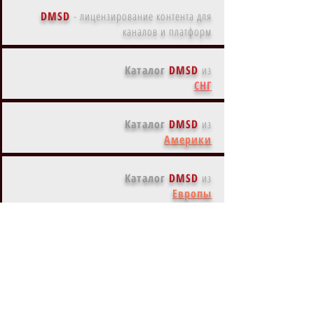
DMSD
-
лицензирование контента для
каналов и платформ
Каталог
DMSD
из
СНГ
Каталог
DMSD
из
Америки
Каталог
DMSD
из
Европы
Каталог
DMSD
из
Азии
Каталог
DMSD
из
Австралии