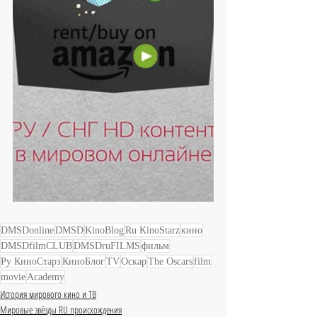
DMSDonline
DMSD
KinoBlog
Ru KinoStarz
кино
DMSDfilmCLUB
DMSDruFILMS
фильм
Ру КиноСтарз
КиноБлог
TV
Оскар
The Oscars
film
movie
Academy
История мирового кино и ТВ
Мировые звёзды RU происхождения