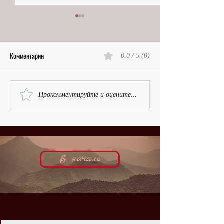
Комментарии
0.0 / 5 (0)
Казаки в городе | Марта фон
Неожиданная киноз
Прокомментируйте и оцените...
Коссатски, кинобиография
Ирена фон Мейенд
кинобиография
В начало