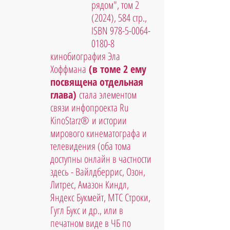
рядом", том 2 
(2024), 584 стр., 
ISBN 978-5-0064-
0180-8
кинобиография Эла 
Хоффмана
 (в томе 2 ему 
посвящена отдельная 
глава)
 стала элементом 
связи инфопроекта Ru 
KinoStarz® и истории 
мирового кинематографа и 
телевидения (оба тома 
доступны онлайн в частности 
здесь - Вайлдберрис, Озон, 
Литрес, Амазон Киндл, 
Яндекс Букмейт, МТС Строки, 
Гугл Букс и др., или в 
печатном виде в ЧБ по 