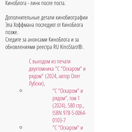
КиноБлога - линк после поста.
Дополнительные детали кинобиографии 
Эла Хоффмана
 последуют от КиноБлога 
позже.
Следите за анонсами КиноБлога и за 
обновлениями реестра RU KinoStarz®.
С выходом из печати 
двухтомника "С "Оскаром" и 
рядом" (2024, автор Олег 
Лубски),
"С "Оскаром" и 
рядом", том 1 
(2024), 580 стр., 
ISBN 978-5-0064-
0103-7
"С "Оскаром" и 