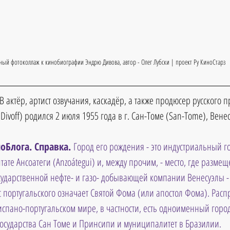
ный фотоколлаж к кинобиографии Эндрю Дивова, автор - Олег Лубски | проект Ру КиноСтарз
 актёр, артист озвучания, каскадёр, а также продюсер русского 
voff) родился 2 июля 1955 года в г. Сан-Томе (San-Tome), Венес
оБлога. Справка. 
Город его рождения - это индустриальный го
ате Ансоатеги (Anzoátegui) и, между прочим, - место, где размещ
сударственной нефте- и газо- добывающей компании Венесуэлы -
с португальского означает Святой Фома (или апостол Фома). Расп
испано-португальском мире, в частности, есть одноименный город
государства Сан Томе и Принсипи и муниципалитет в Бразилии.