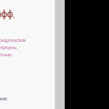
офф,
онодательством 
запрещены. 
точник - 
зыке.