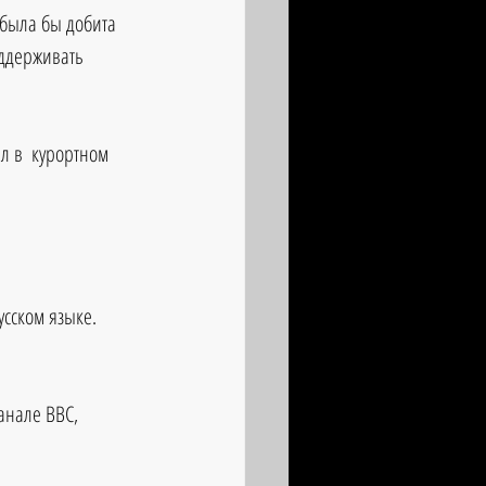
 была бы добита 
ддерживать 
л в  курортном 
усском языке. 
анале BBC, 