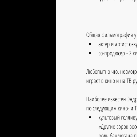
Общая фильмография у
актер и артист озв
со-продюсер - 2 к
Любопытно что, несмотр
играет в кино и на ТВ р
Наиболее известен Энд
по следующим кино- и Т
культовый голлив
«Другие сорок восе
роль бандюгана по