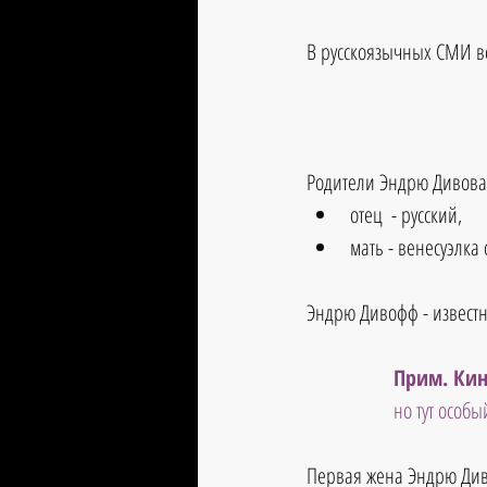
В русскоязычных СМИ в
Родители Эндрю Дивова
отец  - русский, 
мать - венесуэлка
Эндрю Дивофф - извест
Прим. Кин
но тут особы
Первая жена Эндрю Ди