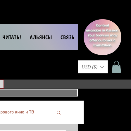
Content
available in Russian.
Your browser may
Е ЧИТАТЬ!
АЛЬЯНСЫ
СВЯЗЬ
offer automatic
translation.
USD ($)
рового кино и ТВ