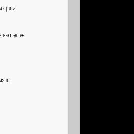
актриса;  
в настоящее 
мя не 