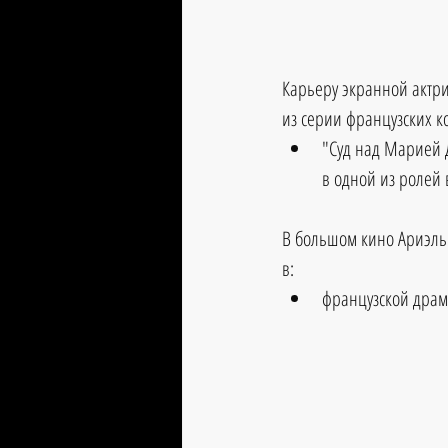
Карьеру экранной актрис
из серии французских ко
"Суд над Марией Д
в одной из ролей в
В большом кино Ариэль 
в:
французской драме