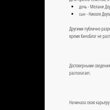
дочь - Мелани Доу
сын - Николя Доути
Другими публично разр
время КиноБлог не расп
Достоверными сведения
располагает.
Начинала свою карьеру а