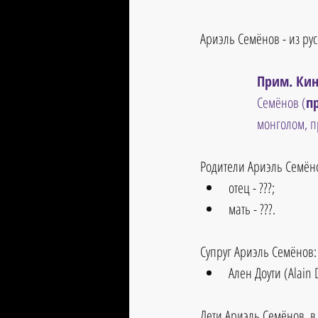
Ариэль Семёнов - из ру
Прим. Кин
Семёнов (
п
монголом, п
Родители Ариэль Семёно
отец - ???;  
мать - ???. 
Супруг Ариэль Семёнов:
Ален Доути (Alain 
Дети Ариэль Семёнов, в