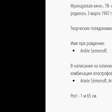
Французская кино-, ТВ- 
родилась 3 марта 1947 
Творческих псевдонимов
Имя при рождении:
Arièle Semenoff.
В написании на латиниц
комбинации апострофов
Ariele Sémenoff, Ar
Рост - 1 м 65 см.