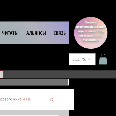
Content
available in Russian.
Your browser may
Е ЧИТАТЬ!
АЛЬЯНСЫ
СВЯЗЬ
offer automatic
translation.
USD ($)
рового кино и ТВ