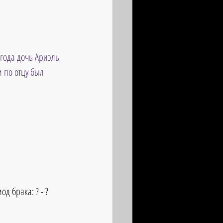
 года дочь Ариэль 
 по отцу был 
д брака: ? - ? 