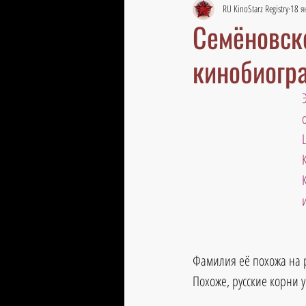
RU KinoStarz Registry
18 я
Семёновско
кинобиогр
Фамилия её похожа на р
Похоже, русские корни 