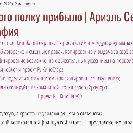
нв. 2025 г.
2 мин. чтения
го полку прибыло | Ариэль С
афия
Этот пост КиноБлога охраняется российским и международным зак
об авторских и смежных правах. Копирование и выдача за своё 
Цитирование возможно, но с обязательным указанием на первоис
КиноБлог и проект Ру КиноСтарз. 
Как поделиться этим постом, как скопировать ссылку - внизу; 
или скопируйте из командной строки своего браузера.     
Проект RU KinoStarz®
усскую, а красота не увядающая - явно славянская. 
у этой великолепной французской актрисы - предположение опр