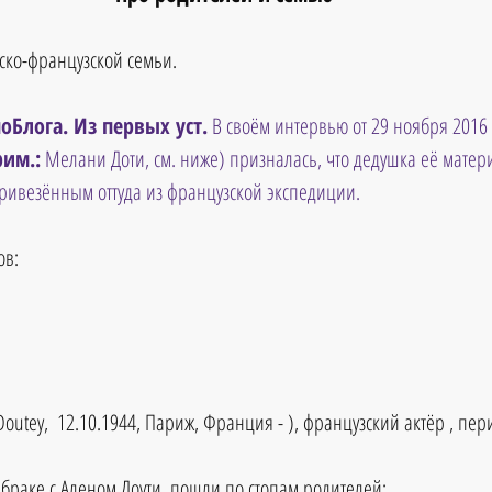
сско-французской семьи.
оБлога. Из первых уст.
 В своём интервью от 29 ноября 2016
рим.:
 Мелани Доти, см. ниже) призналась, что дедушка её матери
ривезённым оттуда из французской экспедиции.
в: 
 
Doutey,  12.10.1944, Париж, Франция - ), французский актёр , перио
 браке с Аленом Доути, пошли по стопам родителей: 