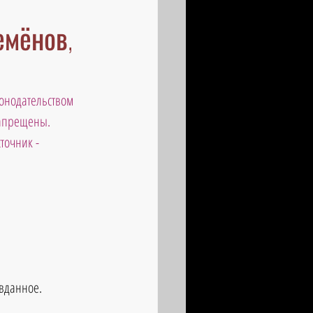
емёнов,
онодательством 
запрещены. 
точник - 
авданное.