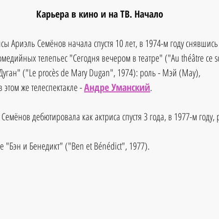
Карьера в кино и на ТВ. Начало
ы Ариэль Семёнов начала спустя 10 лет, в 1974-м году снявшись 
медийных телепьес "Сегодня вечером в театре" ("Au théâtre ce soi
уган" ("Le procès de Mary Dugan", 1974): роль - Мэй (May), 
 этом же телеспектакле - 
Андре Уманский
. 
Семёнов дебютировала как актриса спустя 3 года, в 1977-м году,
 "Бэн и Бенедикт" ("Ben et Bénédict", 1977).