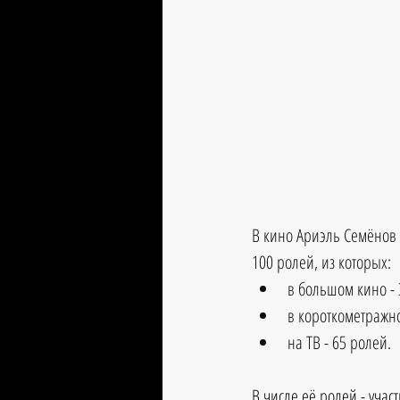
В кино Ариэль Семёнов 
100 ролей, из которых: 
в большом кино - 
в короткометражно
на ТВ - 65 ролей. 
В числе её ролей - участ