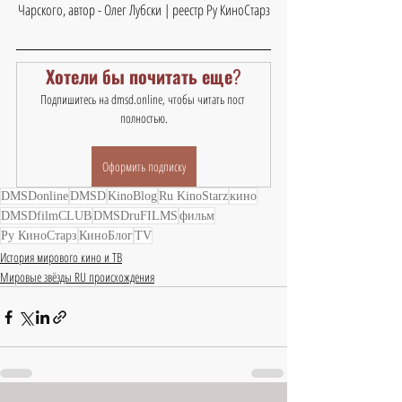
Чарского, автор - Олег Лубски | реестр Ру КиноСтарз
Хотели бы почитать еще?
Подпишитесь на dmsd.online, чтобы читать пост 
полностью.
Оформить подписку
DMSDonline
DMSD
KinoBlog
Ru KinoStarz
кино
DMSDfilmCLUB
DMSDruFILMS
фильм
Ру КиноСтарз
КиноБлог
TV
История мирового кино и ТВ
Мировые звёзды RU происхождения