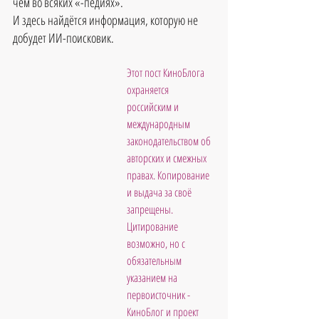
чем во всяких «-педиях».
И здесь найдётся информация, которую не 
добудет ИИ-поисковик.
Этот пост КиноБлога 
охраняется 
российским и 
международным 
законодательством об 
авторских и смежных 
правах. Копирование 
и выдача за своё 
запрещены. 
Цитирование 
возможно, но с 
обязательным 
указанием на 
первоисточник - 
КиноБлог и проект 