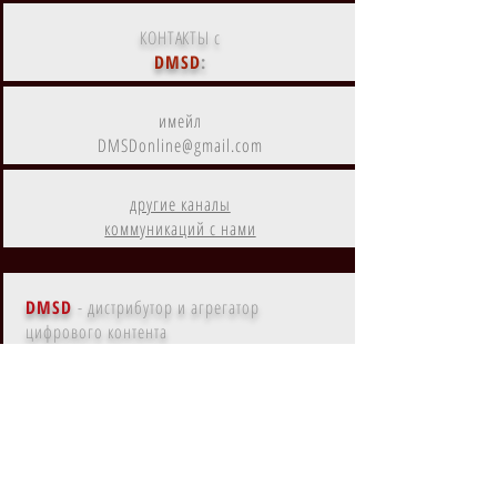
КОНТАКТЫ с
DMSD
:
имейл
DMSDonline@gmail.com
другие каналы
коммуникаций с нами
DMSD
- дистрибутор и агрегатор
цифрового контента
Контент
DMSD
на
Amazon Prime
Контент
DMSD
в субрегионах