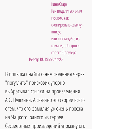
КиноСтарз. 
Как поделиться этим 
постом, как 
скопировать ссылку - 
внизу; 
или скопируйте из 
командной строки 
своего браузера.
Реестр RU KinoStarz®
В попытках найти о нём сведения через 
"погуглить" поисковик упорно 
выбрасывал ссылки на произведения 
А.С. Пушкина. А связано это скорее всего 
с тем, что его фамилия уж очень похожа 
на Чацкого, одного из героев 
бессмертных произведений упомянутого 