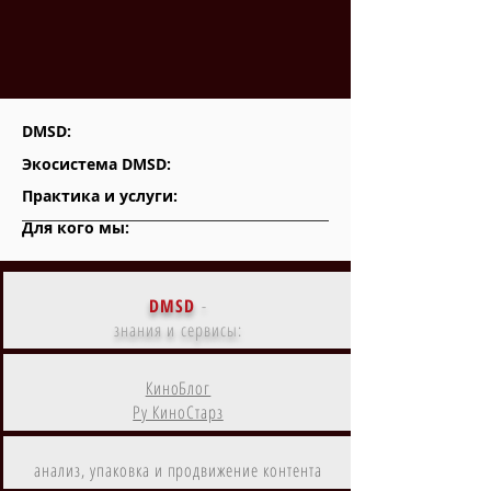
DMSD:
Экосистема DMSD:
Практика и услуги:
Для кого мы:
DMSD
-
знания и сервисы:
КиноБлог
Ру КиноСтарз
анализ, упаковка и продвижение контента