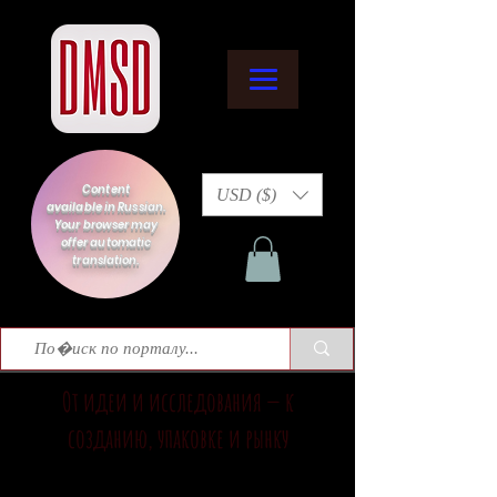
Content
USD ($)
available in Russian.
Your browser may
offer automatic
translation.
От идеи и исследования — к
созданию, упаковке и рынку