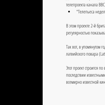
телепроекта канала BBC
 "Телепьеса недели
В этом проекте 2-й бри
регулярностью показыва
Так вот, в упомянутом г
латвийского повара (Latv
Этот проект строится п
последствии известными
всемирно известной к