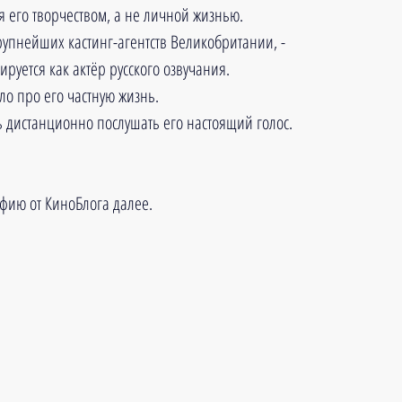
я его творчеством, а не личной жизнью. 
рупнейших кастинг-агентств Великобритании, - 
руется как актёр русского озвучания. 
о про его частную жизнь.
ь дистанционно послушать его настоящий голос. 
фию от КиноБлога далее.