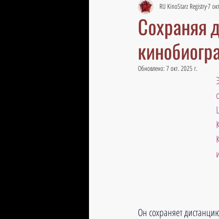
RU KinoStarz Registry
7 окт
Сохраняя д
кинобиогр
Обновлено:
7 окт. 2025 г.
и
Он сохраняет дистанци