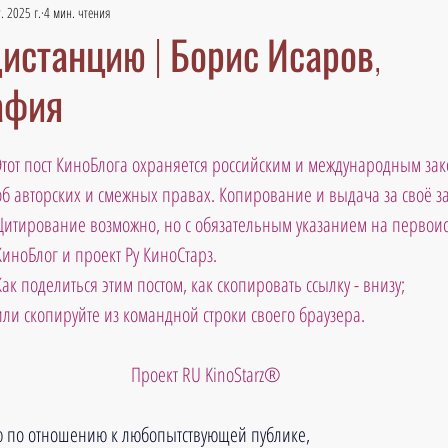
. 2025 г.
4 мин. чтения
истанцию | Борис Исаров,
афия
Этот пост КиноБлога охраняется российским и международным зак
об авторских и смежных правах. Копирование и выдача за своё 
Цитирование возможно, но с обязательным указанием на первоис
КиноБлог и проект Ру КиноСтарз. 
Как поделиться этим постом, как скопировать ссылку - внизу; 
ли скопируйте из командной строки своего браузера.                             
 Проект RU KinoStarz®
ю по отношению к любопытствующей публике, 