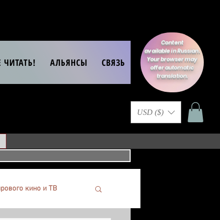
Content
available in Russian.
Your browser may
Е ЧИТАТЬ!
АЛЬЯНСЫ
СВЯЗЬ
offer automatic
translation.
USD ($)
рового кино и ТВ