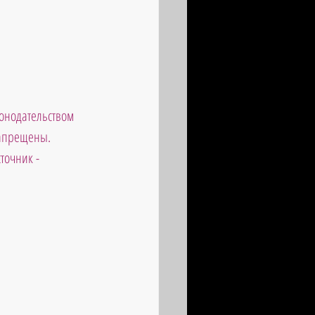
онодательством 
запрещены. 
точник - 
                       