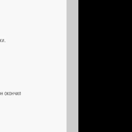
ки.
он окончил 