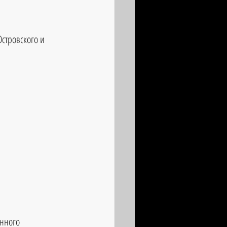
стровского и 
нного 