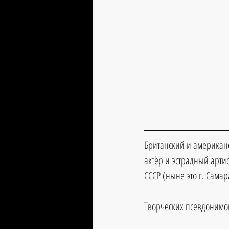
Британский и американс
актёр и эстрадный артис
СССР (ныне это г. Самар
Творческих псевдонимов