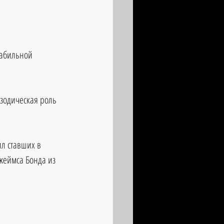
табильной 
изодическая роль 
л ставших в 
жеймса Бонда из 