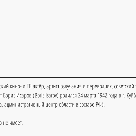
кий кино- и ТВ актёр, артист озвучания и переводчик, советский
т Борис Исаров (Boris Isarov) родился 24 марта 1942 года в г. Ку
а, административный центр области в составе РФ). 
 не имеет.