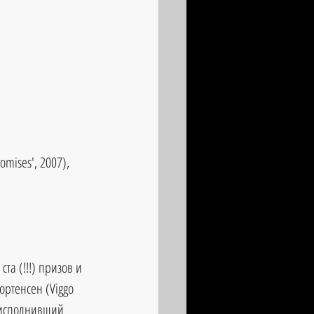
mises', 2007), 
а (!!!) призов и 
ртенсен (Viggo 
 исполнивший 