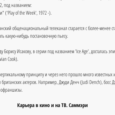
2, под названием:
" ('Play of the Week', 1972 -). 
танский общенациональный телеканал старается с более-менее с
ть какую-нибудь постановочную пьесу. 
оду Борису Исакову, в серии под названием 'Ice Age', досталась эп
ian Cook). 
о вертикальному принципу и через него прошло много известных и
 британских актеров. Например, Джуди Денч (Judi Dench), босс Д
инофраншизы.
Карьера в кино и на ТВ. Саммэри