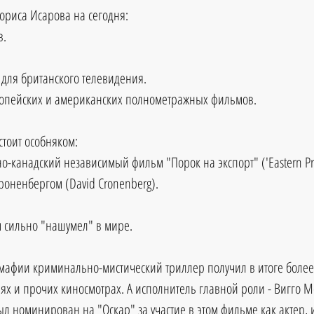
риса Исарова на сегодня:
в.
 для британского телевидения. 
вропейских и американских полнометражных фильмов. 
стоит особняком:
-канадский независимый фильм "Порок на экспорт" ('Eastern Pro
роненбергом (David Cronenberg). 
м сильно "нашумел" в мире. 
мафии криминально-мистический триллер получил в итоге более ст
х и прочих киносмотрах. А исполнитель главной роли - Вигго Мо
был номинирован на "Оскар" за участие в этом фильме как актер,