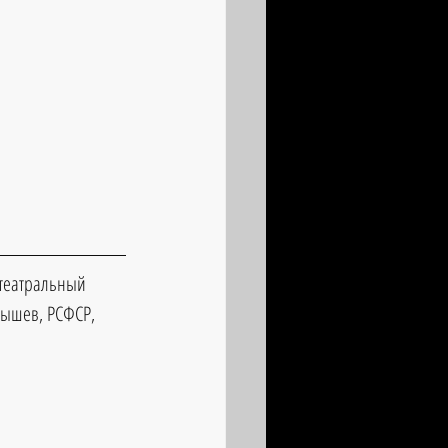
 театральный 
йбышев, РСФСР, 