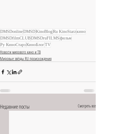
DMSDonline
DMSD
KinoBlog
Ru KinoStarz
кино
DMSDfilmCLUB
DMSDruFILMS
фильм
Ру КиноСтарз
КиноБлог
TV
Новости мирового кино и ТВ
Мировые звёзды RU происхождения
Недавние посты
Смотреть все