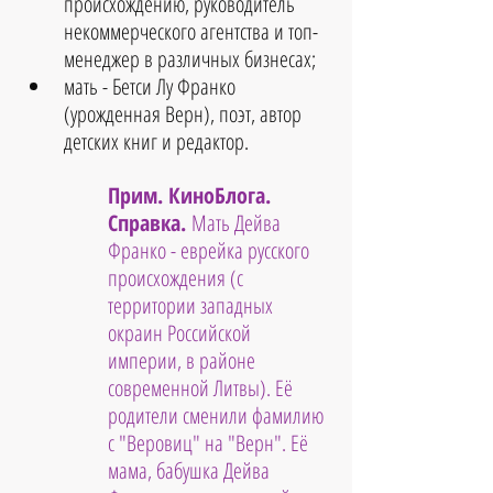
происхождению, руководитель 
некоммерческого агентства и топ-
менеджер в различных бизнесах
;
мать - 
Бетси Лу Франко 
(урожденная Верн), поэт, автор 
детских книг и редактор
.
Прим. КиноБлога. 
Справка. 
Мать Дейва 
Франко - еврейка русского 
происхождения (с 
территории западных 
окраин Российской 
империи, в районе 
современной Литвы). Её 
родители сменили фамилию 
с "Веровиц" на "Верн". Её 
мама, бабушка Дейва 