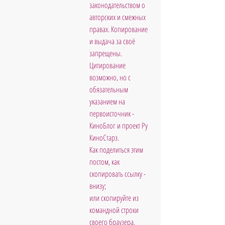
законодательством о 
авторских и смежных 
правах. Копирование 
и выдача за своё 
запрещены. 
Цитирование 
возможно, но с 
обязательным 
указанием на 
первоисточник - 
КиноБлог и проект Ру 
КиноСтарз. 
Как поделиться этим 
постом, как 
скопировать ссылку - 
внизу; 
или скопируйте из 
командной строки 
своего браузера.