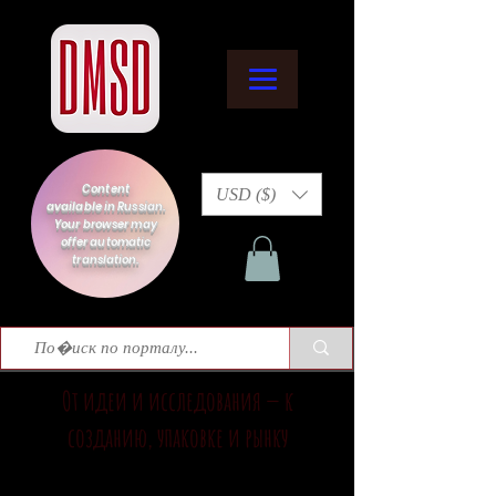
Content
USD ($)
available in Russian.
Your browser may
offer automatic
translation.
От идеи и исследования — к
созданию, упаковке и рынку