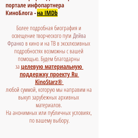
портале инфопартнера 
КиноБлога
 -
на IMDb
Более подробная биография и 
освещение творческого пути
 Дейва 
Франко
в кино и на ТВ в эксклюзивных 
подробностях возможны с вашей 
помощью. Будем благодарны 
за 
целевую материальную 
поддержку проекту Ru 
KinoStarz®
любой суммой, которую мы направим на 
выкуп зарубежных архивных 
материалов. 
На анонимных или публичных условиях, 
по вашему выбору.