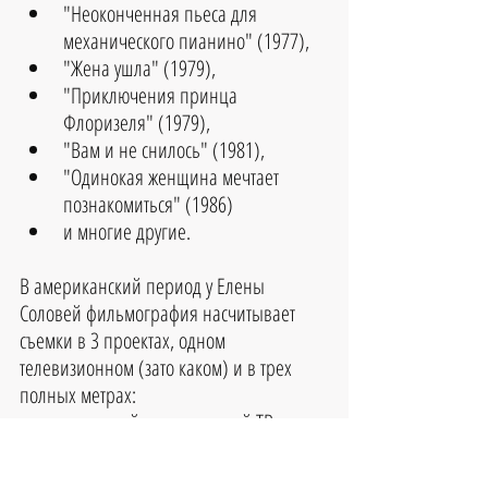
"Неоконченная пьеса для 
механического пианино" (1977), 
"Жена ушла" (1979), 
"Приключения принца 
Флоризеля" (1979), 
"Вам и не снилось" (1981), 
"Одинокая женщина мечтает 
познакомиться" (1986) 
и многие другие.
В американский период у Елены 
Соловей фильмография насчитывает 
съемки в 3 проектах, одном 
телевизионном (зато каком) и в трех 
полных метрах: 
культовый американский ТВ 
сериал "Клан Сопрано (TV Series), 
на котором буквально поднялся из 