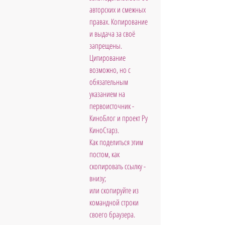
авторских и смежных 
правах. Копирование 
и выдача за своё 
запрещены. 
Цитирование 
возможно, но с 
обязательным 
указанием на 
первоисточник - 
КиноБлог и проект Ру 
КиноСтарз. 
Как поделиться этим 
постом, как 
скопировать ссылку - 
внизу; 
или скопируйте из 
командной строки 
своего браузера.           