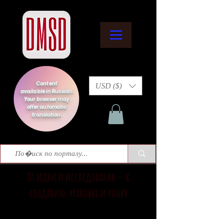
Content
USD ($)
available in Russian.
Your browser may
offer automatic
translation.
От идеи и исследования — к
созданию, упаковке и рынку