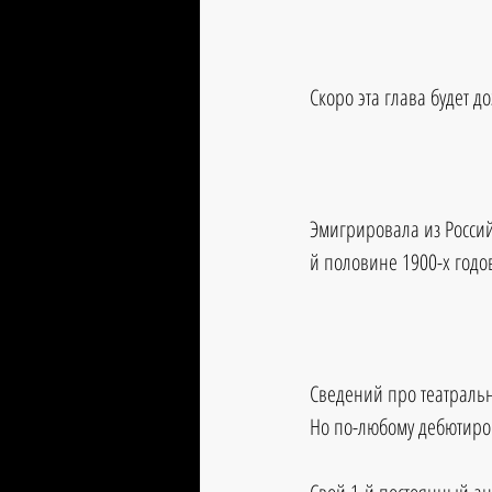
Скоро эта глава будет д
Эмигрировала из Росси
й половине 1900-х годо
Сведений про театральн
Но по-любому дебютиров