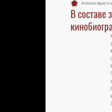
RU KinoStarz Registry
16 н
В составе 
кинобиогр