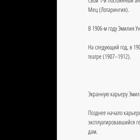
Свой 1-й постоянный ан
Мец (Лотарингия). 
В 1906-м году Эмилия Ун
На следующий год, в 19
театре (1907–1912).
Экранную карьеру Эмили
Позднее начало карьеры
эксплуатировавшийся г
дам.