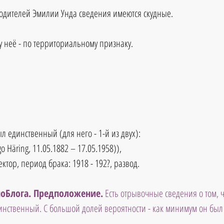
одителей Эмилии Унда сведения имеются скудные.
у неё - по территориальному признаку.
л единственный (для него - 1-й из двух):
 Häring, 11.05.1882 – 17.05.1958)), 
ктор, период брака: 1918 - 192?, развод. 
оБлога. Предположение.
 Есть отрывочные сведения о том, чт
динственный. С большой долей вероятности - как минимум он был 