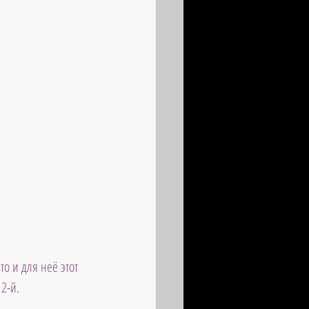
о и для неё этот 
2-й.