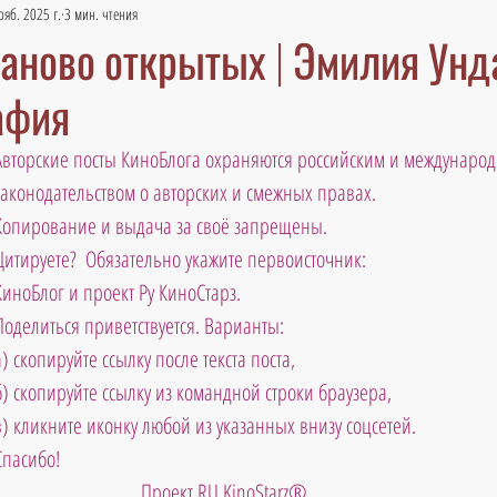
ояб. 2025 г.
3 мин. чтения
заново открытых | Эмилия Унд
афия
Авторские посты КиноБлога охраняются российским и междунаро
законодательством о авторских и смежных правах. 
Копирование и выдача за своё запрещены. 
Цитируете?  Обязательно укажите первоисточник: 
КиноБлог и проект Ру КиноСтарз. 
Поделиться приветствуется. Варианты: 
а) скопируйте ссылку после текста поста, 
б) скопируйте ссылку из командной строки браузера, 
в) кликните иконку любой из указанных внизу соцсетей. 
Спасибо!
Проект RU KinoStarz®