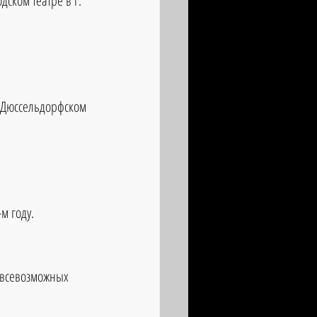
ском театре в г. 
в Дюссельдорфском 
м году.
 всевозможных 