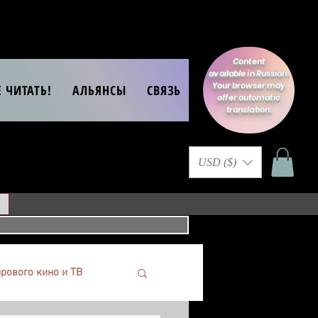
Content
available in Russian.
Your browser may
Е ЧИТАТЬ!
АЛЬЯНСЫ
СВЯЗЬ
offer automatic
translation.
USD ($)
рового кино и ТВ