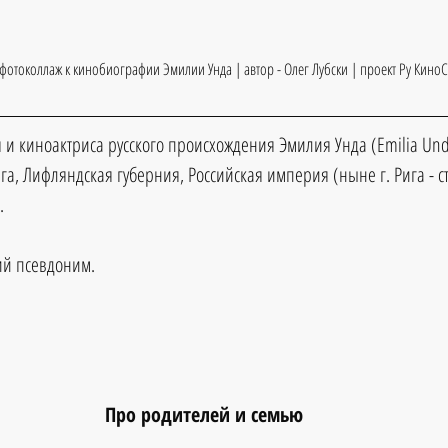
фотоколлаж к кинобиографии Эмилии Унда | автор - Олег Лубски | проект Ру КиноС
 и киноактриса русского происхождения Эмилия Унда (Emilia Und
ига, Лифляндская губерния, Российская империя (ныне г. Рига - с
.
ий псевдоним.
Про родителей и семью