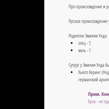
Про происхождение и р
Русское происхождение 
Родители Эмилии Унда:
отец - ?;
мать - ?.
Супруг у Эмилии Унда бы
Хьюго Херинг (Hugo
германский архите
Прим. Кин
брак - не е