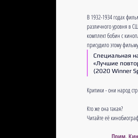
В 1932-1934 годах филь
различного уровня в СШ
комплект бобин с киноп
присудило этому фильму с
Специальная на
«Лучшие повто
(2020 Winner Sp
Критики - они народ стро
Кто же она такая?
Читайте её кинобиограф
Прим. Кин