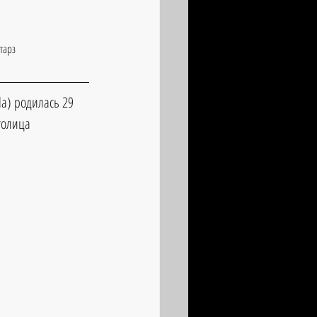
тарз
a) родилась 29 
толица 