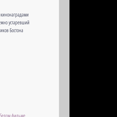
н кинонаградами 
ежно устаревший 
иков Бостона 
белом фильме 