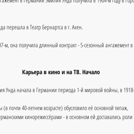
гажемент в Германии Эмилия Унда получила в 1904-м году в Город
да перешла в Театр Бернартса в г. Ахен.
07-м, она получила длинный контракт - 5-сезонный ангажемент 
Карьера в кино и на ТВ. Начало
я Унда начала в Германии периода 1-й мировой войны, в 1918-
 (в почти 40-летнем возрасте) обусловило её основной типаж, 
ерманскими кинорежиссёрами - в основном ей доставались роли