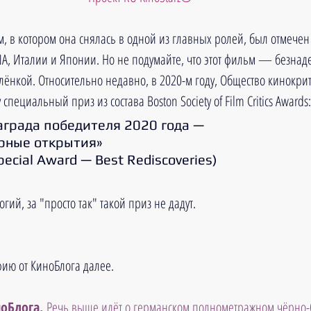
м, в котором она снялась в одной из главных ролей, был отмече
А, Италии и Японии. Но не подумайте, что этот фильм 
—
 безнад
лёнкой. Относительно недавно, в 2020-м году, Общество кинокрит
пециальный приз из состава Boston Society of Film Critics Awards:
града победителя 2020 года — 
рные открытия»
ecial Award — Best Rediscoveries)
гий, за "просто так" такой приз не дадут.
ию от КиноБлога далее.
оБлога. 
Речь выше идёт о германском полнометражном чёрно-