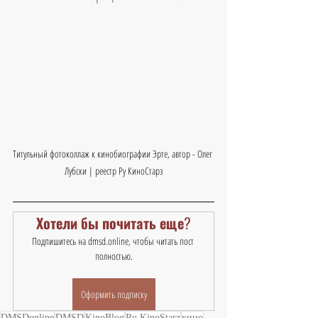
Титульный фотоколлаж к кинобиографии Эрте, автор - Олег 
Лубски | реестр Ру КиноСтарз
Хотели бы почитать еще?
Подпишитесь на dmsd.online, чтобы читать пост 
полностью.
Оформить подписку
DMSDonline
DMSD
KinoBlog
Ru KinoStarz
кино