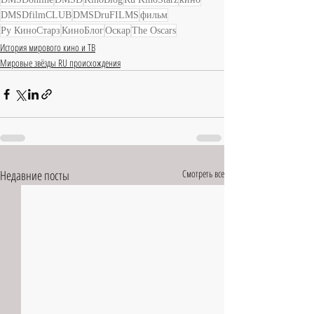
DMSDfilmCLUB
DMSDruFILMS
фильм
Ру КиноСтарз
КиноБлог
Оскар
The Oscars
История мирового кино и ТВ
Мировые звёзды RU происхождения
Недавние посты
Смотреть все