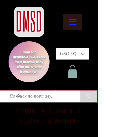
Content
USD ($)
available in Russian.
Your browser may
offer automatic
translation.
От идеи и исследования — к
созданию, упаковке и рынку