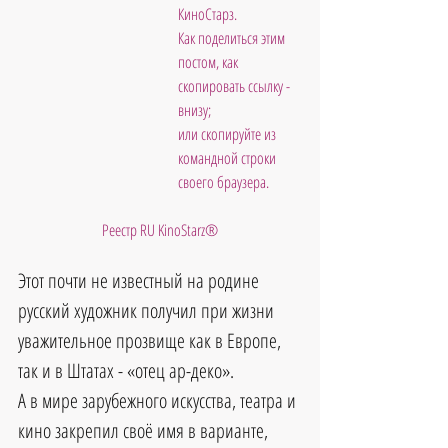
КиноСтарз.  
Как поделиться этим 
постом, как 
скопировать ссылку - 
внизу; 
или скопируйте из 
командной строки 
своего браузера.           
Реестр RU KinoStarz®
Этот почти не известный на родине 
русский художник получил при жизни 
уважительное прозвище как в Европе, 
так и в Штатах - «отец ар-деко». 
А в мире зарубежного искусства, театра и 
кино закрепил своё имя в варианте, 