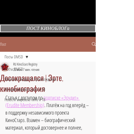
ПОСТ КИНОБЛОГа
Пост
Посты DMSD
RU KinoStarz Registry
Посты DMSD
25 июн.
7 мин. чтения
Досокращался | Эрте,
Мировые звёзды RU происхождения
кинобиография
История мирового кино и ТВ
Статья с доступом по 
подписке «Эрудит» 
Новости мирового кино и ТВ
(Erudite Membership)
. Платёж на год вперёд – 
в поддержку независимого проекта 
КиноСтарз. Взамен – биографический 
материал, который достовернее и полнее, 