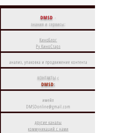
DMSD
-
знания и сервисы:
КиноБлог
Ру КиноСтарз
анализ, упаковка и продвижение контента
КОНТАКТЫ с
DMSD
:
имейл
DMSDonline@gmail.com
другие каналы
коммуникаций с нами