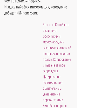
чем во всяких «-педиях».
И здесь найдётся информация, которую не 
добудет ИИ-поисковик.
Этот пост КиноБлога 
охраняется 
российским и 
международным 
законодательством об 
авторских и смежных 
правах. Копирование 
и выдача за своё 
запрещены. 
Цитирование 
возможно, но с 
обязательным 
указанием на 
первоисточник - 
КиноБлог и проект 