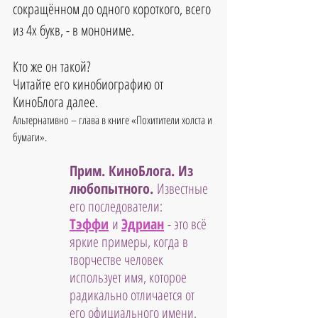
сокращённом до одного короткого, всего 
из 4х букв, - в монониме.
Кто же он такой?
Читайте его кинобиографию от 
КиноБлога далее.
Альтернативно – глава в книге «Похитители холста и 
бумаги».
Прим. КиноБлога. Из 
любопытного. 
Известные 
его последователи: 
Тэффи
 и 
Эдриан
 - это всё 
яркие примеры, когда в 
творчестве человек 
использует имя, которое 
радикально отличается от 
его официального имени.