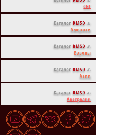
СНГ
Каталог
DMSD
из
Америки
Каталог
DMSD
из
Европы
Каталог
DMSD
из
Азии
Каталог
DMSD
из
Австралии