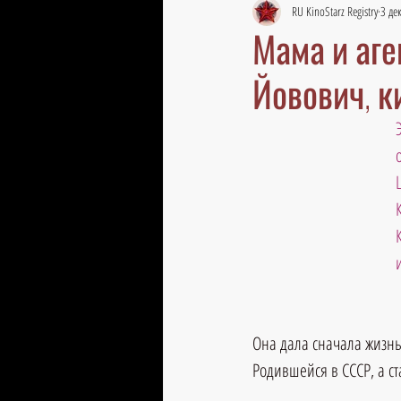
RU KinoStarz Registry
3 дек
Мама и аге
Йовович, 
Она дала сначала жизнь
Родившейся в СССР, а с