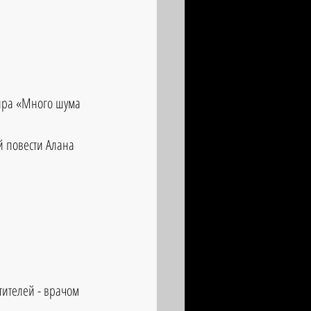
ира «Много шума 
 повести Алана 
тителей - врачом 