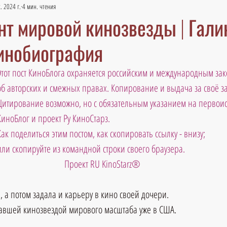
. 2024 г.
4 мин. чтения
нт мировой кинозвезды | Гали
кинобиография
Этот пост КиноБлога охраняется российским и международным зак
об авторских и смежных правах. Копирование и выдача за своё 
Цитирование возможно, но с обязательным указанием на первоис
КиноБлог и проект Ру КиноСтарз. 
Как поделиться этим постом, как скопировать ссылку - внизу;
или скопируйте из командной строки своего браузера. 
Проект RU KinoStarz®
, а потом задала и карьеру в кино своей дочери.
тавшей кинозвездой мирового масштаба уже в США.