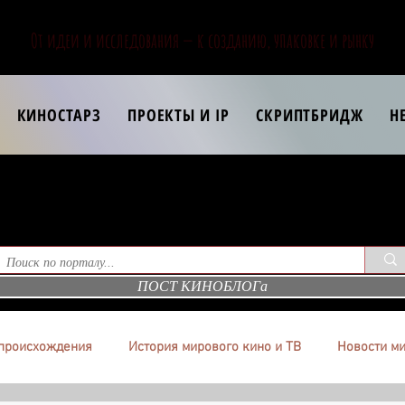
От идеи и исследования — к созданию, упаковке и рынку
КИНОСТАРЗ
ПРОЕКТЫ И IP
СКРИПТБРИДЖ
Н
ПОСТ КИНОБЛОГа
происхождения
История мирового кино и ТВ
Новости ми