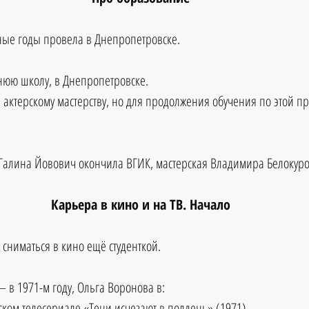
ые годы провела в Днепропетровске.
нюю школу, в Днепропетровске. 
 актерскому мастерству, но для продолжения обучения по этой п
 Галина Йовович окончила ВГИК, мастерская Владимира Белокуро
Карьера в кино и на ТВ. Начало
сниматься в кино ещё студенткой.
– в 1971-м году, Ольга Воронова в:
ком телесериале «Тени исчезают в полдень» (1971). 