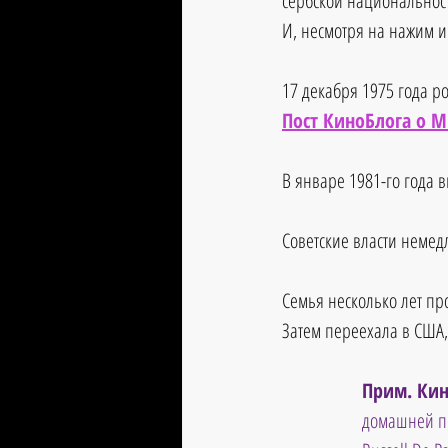
сербской национальност
И, несмотря на нажим и 
17 декабря 1975 года р
Пост КиноБлога о 
В январе 1981-го года в
Советские власти немед
Семья несколько лет пр
Затем переехала в США,
Прим. Кин
домашней пр