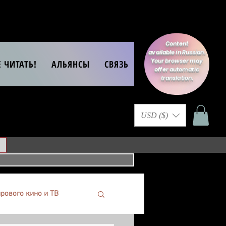
Content
available in Russian.
Your browser may
Е ЧИТАТЬ!
АЛЬЯНСЫ
СВЯЗЬ
offer automatic
translation.
USD ($)
рового кино и ТВ