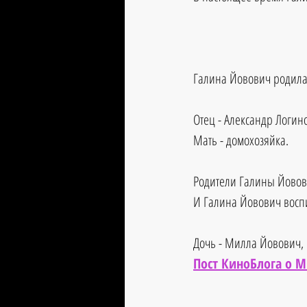
Галина Йовович родилас
Отец - Александр Логин
Мать - домохозяйка.
Родители Галины Йовов
И Галина Йовович восп
Дочь - Милла Йовович, 
Пост КиноБлога о 