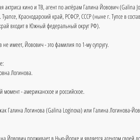
я актриса кино и ТВ, агент по актёрам Галина Йовович (Galina Jo
г. Туапсе, Краснодарский край, РСФСР, СССР (ныне г. Тупсе в сост
 край входит в Южный федеральный округ РФ).
 не имеет, Йовович - это фамилия по 1-му супругу.
е:
овна Логинова.
й момент - американское и российское.
 как Галина Логинова (Galina Loginova) или Галина Логинова-Йов
на Йовович проживает в Нью-Йорке и является агентом своей д