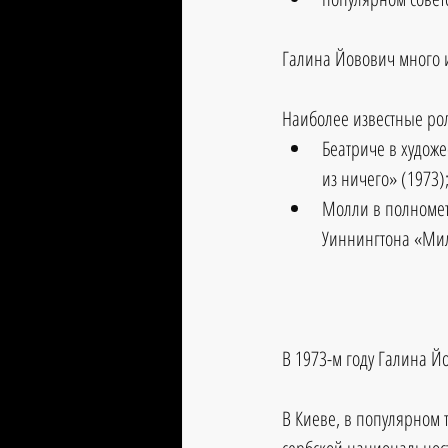
Галина Йовович много иг
Наиболее известные рол
Беатриче в худож
из ничего» (1973);
Молли в полномет
Уиннингтона «Мил
В 1973-м году Галина Й
В Киеве, в популярном 