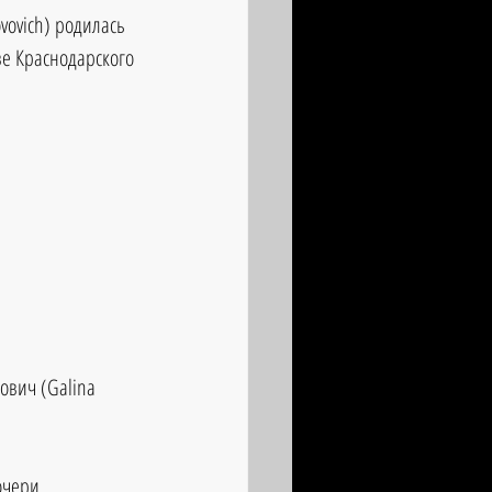
vovich) родилась 
аве Краснодарского 
ович (Galina 
очери.