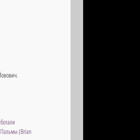
Йовович. 
аботали 
 Пальмы (Brian 