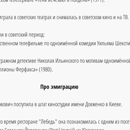
рала в советских театрах и снималась в советском кино и на ТВ. 
и в советский период: 
ественном телефильме по одноимённой комедии Уильяма Шексп
  
ражном детективе Николая Ильинского по мотивам одноимённой
лионы Ферфакса» (1980). 
Про эмиграцию
овович поступила в штат киностудии имени Довженко в Киеве. 
то время ресторане "Лебедь" она познакомилась с одним из посе