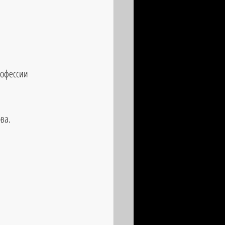
рофессии 
ва. 