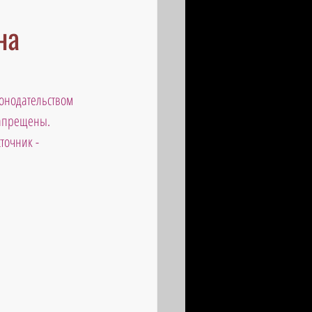
на
онодательством 
запрещены. 
точник - 