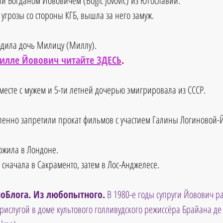
и Богданом Йововичем (Bogić Jovović) из Югославии.
угрозы со стороны КГБ, вышла за него замуж. 
одила дочь Милицу (Миллу). 
Милле Йовович читайте ЗДЕСЬ
.
месте с мужем и 5-ти летней дочерью эмигрировала из СССР. 
ленно запретили прокат фильмов с участием Галины Логиновой-
ожила в Лондоне.
 сначала в Сакраменто, затем в Лос-Анджелесе.
оБлога. Из любопытного.
 В 1980-е годы супруги Йовович р
ислугой в доме культового голливудского режиссёра Брайана де