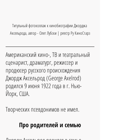
Титульный фотоколлаж к кинобиографии Джорджа 
Аксельрода, автор - Олег Лубски | реестр Ру КиноСтарз
Американский кино-, ТВ и театральный 
сценарист, драматург, режиссер и 
продюсер русского происхождения 
Джордж Аксельрод (George Axelrod) 
родился 9 июня 1922 года в г. Нью-
Йорк, США.
Творческих псевдонимов не имел.
Про родителей и семью