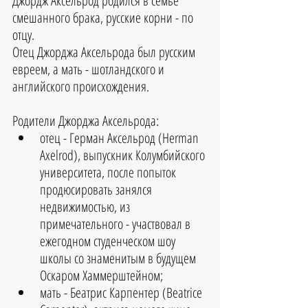
Джордж Аксельрод родился в семье 
смешанного брака, русские корни - по 
отцу. 
Отец Джорджа Аксельрода был русским 
евреем, а мать - шотландского и 
английского происхождения.
Родители Джорджа Аксельрода: 
отец - Герман Аксельрод (Herman 
Axelrod), выпускник Колумбийского 
университета, после попыток 
продюсировать занялся 
недвижимостью, из 
примечательного - участвовал в 
ежегодном студенческом шоу 
школы со знаменитым в будущем 
Оскаром Хаммерштейном;  
мать - Беатрис Карпентер (Beatrice 