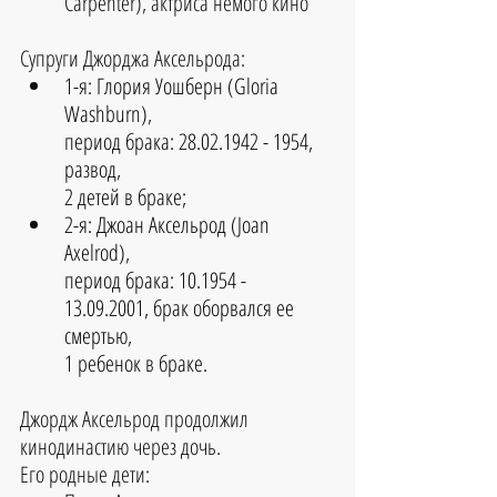
Carpenter), актриса немого кино 
Супруги Джорджа Аксельрода:  
1-я: Глория Уошберн (Gloria 
Washburn), 
период брака: 28.02.1942 - 1954, 
развод, 
2 детей в браке;
2-я: Джоан Аксельрод (Joan 
Axelrod), 
период брака: 10.1954 - 
13.09.2001, брак оборвался ее 
смертью, 
1 ребенок в браке.
Джордж Аксельрод продолжил 
кинодинастию через дочь.
Его родные дети: 