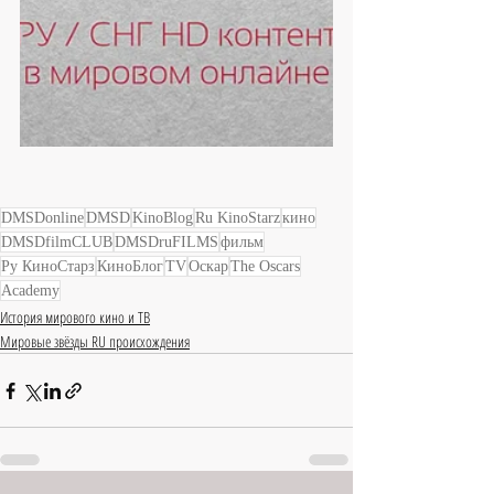
DMSDonline
DMSD
KinoBlog
Ru KinoStarz
кино
DMSDfilmCLUB
DMSDruFILMS
фильм
Ру КиноСтарз
КиноБлог
TV
Оскар
The Oscars
Academy
История мирового кино и ТВ
Мировые звёзды RU происхождения