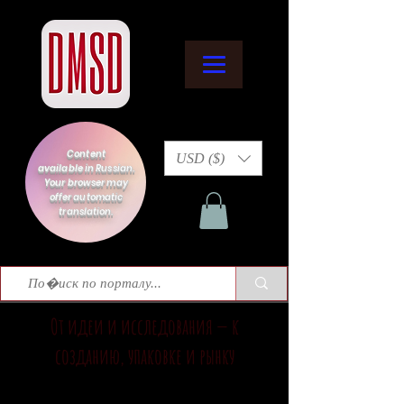
Content
USD ($)
available in Russian.
Your browser may
offer automatic
translation.
От идеи и исследования — к
созданию, упаковке и рынку