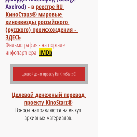
Axelrod)
 - в 
реестре RU 
КиноСтарз® мировые 
кинозвезды российского 
(русского) происхождения - 
ЗДЕСЬ
Фильмография - на портале 
инфопартнера:
IMDb
Целевой донат проекту Ru KinoStarz®
Целевой денежный перевод 
проекту KinoStarz®
Взносы направляются на выкуп 
архивных материалов. 