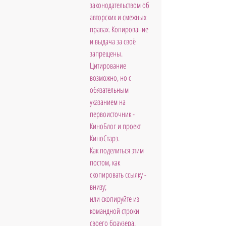
законодательством об 
авторских и смежных 
правах. Копирование 
и выдача за своё 
запрещены. 
Цитирование 
возможно, но с 
обязательным 
указанием на 
первоисточник - 
КиноБлог и проект 
КиноСтарз. 
Как поделиться этим 
постом, как 
скопировать ссылку - 
внизу; 
или скопируйте из 
командной строки 
своего браузера.