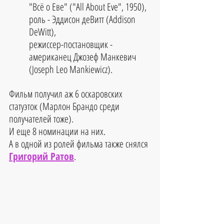
"Всё о Еве" ("All About Eve", 1950), 
роль - Эддисон деВитт (Addison 
DeWitt), 
режиссер-постановщик - 
американец Джозеф Манкевич 
(Joseph Leo Mankiewicz). 
Фильм получил аж 6 оскаровских 
статуэток (Марлон Брандо среди 
получателей тоже).
И еще 8 номинации на них.
А в одной из ролей фильма также снялся 
Григорий Ратов
. 