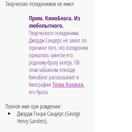
Творческих псевдонимов не имел.
Прим. КиноБлога. Из 
любопытного.
Творческого псевдонима 
Джордж Сандерс не завел по 
причине того, что псевдоним 
пришлось завести его 
родному-брату актеру. Об 
этом забавном эпизоде 
КиноБлог рассказывает в 
биографии 
Тома Конвэя
, 
его брата.
Полное имя при рождении:
Джордж Генри Сандерс (George 
Henry Sanders).