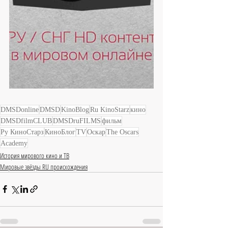
DMSDonline
DMSD
KinoBlog
Ru KinoStarz
кино
DMSDfilmCLUB
DMSDruFILMS
фильм
Ру КиноСтарз
КиноБлог
TV
Оскар
The Oscars
Academy
История мирового кино и ТВ
Мировые звёзды RU происхождения