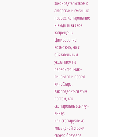
законодательством о 
авторских и смежных 
правах. Копирование 
и выдача за своё 
запрещены. 
Цитирование 
возможно, но с 
обязательным 
указанием на 
первоисточник - 
КиноБлог и проект 
КиноСтарз. 
Как поделиться этим 
постом, как 
скопировать ссылку - 
внизу; 
или скопируйте из 
командной строки 
своего браузера.          