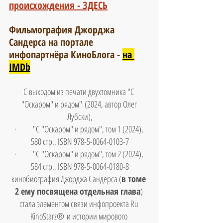
происхождения - ЗДЕСЬ
Фильмография Джорджа 
Сандерса на портале 
инфопартнёра КиноБлога -
на 
IMDb
С выходом из печати двухтомника "С 
"Оскаром" и рядом" (2024, автор Олег 
Лубски),
·       "С "Оскаром" и рядом", том 1 (2024), 
580 стр., ISBN 978-5-0064-0103-7
·       "С "Оскаром" и рядом", том 2 (2024), 
584 стр., ISBN 978-5-0064-0180-8
кинобиография Джорджа Сандерса (
в томе 
2 ему посвящена отдельная глава
) 
стала элементом связи инфопроекта Ru 
KinoStarz® и истории мирового 