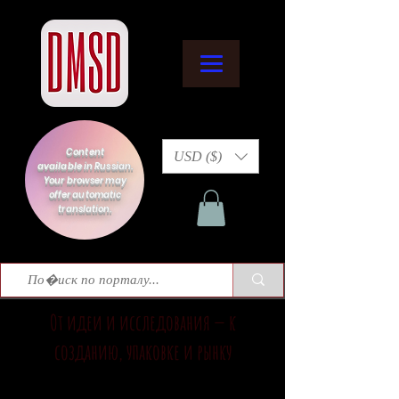
Content
USD ($)
available in Russian.
Your browser may
offer automatic
translation.
От идеи и исследования — к
созданию, упаковке и рынку