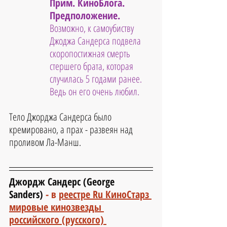
Прим. КиноБлога. 
Предположение. 
Возможно, к самоубиству 
Джоджа Сандерса подвела 
скоропостижная смерть 
стершего брата, которая 
случилась 5 годами ранее. 
Ведь он его очень любил.
Тело Джорджа Сандерса было 
кремировано, а прах - развеян над 
проливом Ла-Манш.
Джордж Сандерс (George 
Sanders) 
- 
в 
реестре Ru КиноСтарз 
мировые кинозвезды 
российского (русского) 