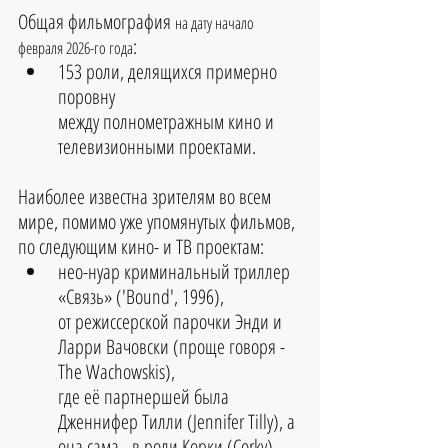
Общая фильмография 
на дату начало 
:
февраля 2026-го года
153 роли, делящихся примерно 
поровну 
между полнометражным кино и 
телевизионными проектами.
Наиболее известна зрителям во всем 
мире, помимо уже упомянутых фильмов, 
по следующим кино- и ТВ проектам: 
нео-нуар криминальный триллер 
«Связь» ('Bound', 1996), 
от режиссерской парочки Энди и 
Ларри Вачовски (проще говоря - 
The Wachowskis), 
где её партнершей была 
Дженнифер Тилли (Jennifer Tilly), а 
она сама - в роли Корки (Corky),