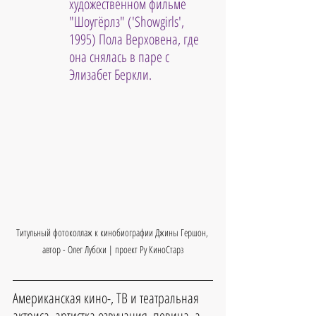
художественном фильме 
"Шоугёрлз" ('Showgirls', 
1995) Пола Верховена, где 
она снялась в паре с 
Элизабет Беркли.
Титульный фотоколлаж к кинобиографии Джины Гершон, 
автор - Олег Лубски | проект Ру КиноСтарз
Американская кино-, ТВ и театральная 
актриса, артистка озвучания, певица, а 