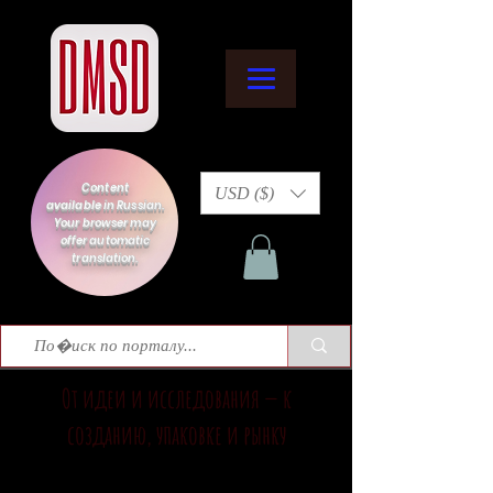
Content
USD ($)
available in Russian.
Your browser may
offer automatic
translation.
От идеи и исследования — к
созданию, упаковке и рынку