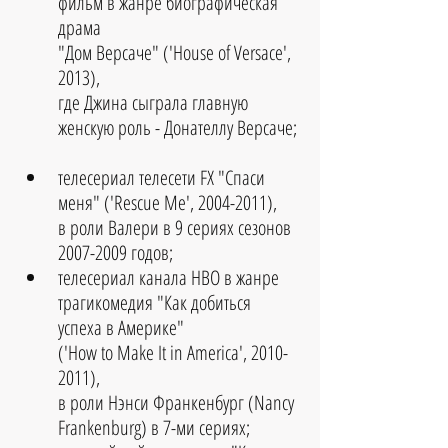
фильм в жанре биографическая 
драма 
"Дом Версаче" ('House of Versace', 
2013), 
где Джина сыграла главную 
женскую роль - Донателлу Версаче; 
телесериал телесети FX "Спаси 
меня" ('Rescue Me', 2004-2011), 
в роли Валери в 9 сериях сезонов 
2007-2009 годов;  
телесериал канала HBO в жанре 
трагикомедия "Как добиться 
успеха в Америке" 
('How to Make It in America', 2010-
2011), 
в роли Нэнси Франкенбург (Nancy 
Frankenburg) в 7-ми сериях;  