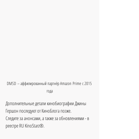
DMSD – аффилированный партнёр Amazon Prime с 2015 
года
Дополнительные детали кинобиографии Джины 
Гершон последуют от КиноБлога позже.
Следите за анонсами, а также за обновлениями - в 
реестре RU KinoStarz®.