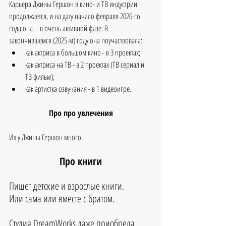
Карьера Джины Гершон в кино- и ТВ индустрии 
продолжается, и на дату начало февраля 2026-го 
года она – в очень активной фазе. В 
закончившемся (2025-м) году она поучаствовала:
как актриса в большом кино - в 3 проектах;
как актриса на ТВ - в 2 проектах (ТВ сериал и 
ТВ фильм);
как артистка озвучания - в 1 видеоигре.
Про про увлечения
Их у Джины Гершон много.
Про книги
Пишет детские и взрослые книги. 
Или сама или вместе с братом. 
Студия DreamWorks даже приобрела 