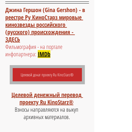
Джина Гершон (Gina Gershon) - 
в 
реестре Ру КиноСтарз мировые 
кинозвезды российского 
(русского) происхождения - 
ЗДЕСЬ
Фильмография - на портале 
инфопартнера:
IMDb
Целевой донат проекту Ru KinoStarz®
Целевой денежный перевод 
проекту Ru KinoStarz®
Взносы направляются на выкуп 
архивных материалов. 