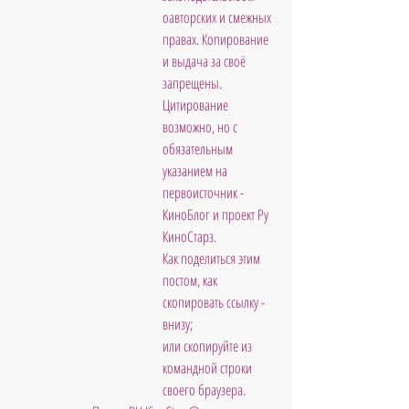
оавторских и смежных 
правах. Копирование 
и выдача за своё 
запрещены. 
Цитирование 
возможно, но с 
обязательным 
указанием на 
первоисточник - 
КиноБлог и проект Ру 
КиноСтарз.  
Как поделиться этим 
постом, как 
скопировать ссылку - 
внизу; 
или скопируйте из 
командной строки 
своего браузера.