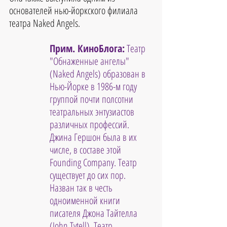
основателей нью-йоркского филиала 
театра Naked Angels.
Прим. КиноБлога:
 Театр 
"Обнаженные ангелы" 
(Naked Angels) образован в 
Нью-Йорке в 1986-м году 
группой почти полсотни 
театральных энтузиастов 
различных профессий. 
Джина Гершон была в их 
числе, в составе этой 
Founding Company. Театр 
существует до сих пор. 
Назван так в честь 
одноименной книги 
писателя Джона Тайтелла 
(John Tytell). Театр 