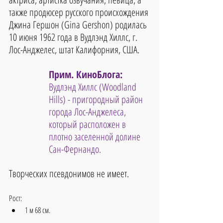
также продюсер русского происхождения 
Джина Гершон (Gina Gershon) родилась 
10 июня 1962 года в Вудлэнд Хиллс, г. 
Лос-Анджелес, штат Калифорния, США.
Прим. КиноБлога: 
Вудлэнд Хиллс (Woodland 
Hills) - пригородный район 
города Лос-Анджелеса, 
который расположен в 
плотно заселенной долине 
Сан-Фернандо.
Творческих псевдонимов не имеет.
Рост:
1 м 68 см.