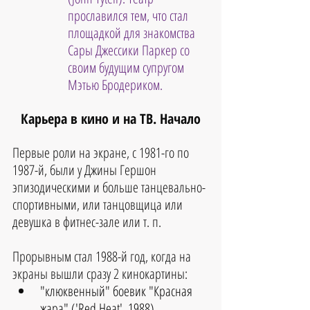
прославился тем, что стал 
площадкой для знакомства 
Сары Джессики Паркер со 
своим будущим супругом 
Мэтью Бродериком.
Карьера в кино и на ТВ. Начало
Первые роли на экране, с 1981-го по 
1987-й, были у Джины Гершон 
эпизодическими и больше танцевально-
спортивными, или танцовщица или 
девушка в фитнес-зале или т. п.
Прорывным стал 1988-й год, когда на 
экраны вышли сразу 2 кинокартины: 
"клюквенный" боевик "Красная 
жара" ('Red Heat', 1988),