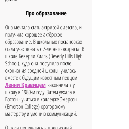
Про образование
Она мечтала стать актрисой с детства, и 
получила хорошее актёрское 
образование. В школьных постановках 
стала участвовать с 7-летнего возраста. В 
школе Беверли Хиллз (Beverly Hills High 
School), куда она поступила после 
окончания средней школы, училась 
вместе с будущим известным певцом 
Ленни Кравицем
, закончила эту 
школу в 1980-м году. Затем уехала в 
Бостон - учиться в колледже Эмерсон 
(Emerson College) ораторскому 
мастерству и умению коммуникаций. 
Отсюда перевелась в престижный 