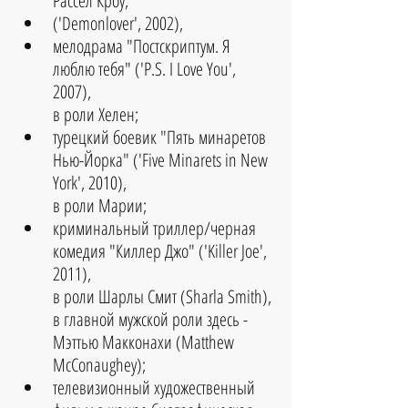
Рассел Кроу;  
('Demonlover', 2002),   
мелодрама "Постскриптум. Я 
люблю тебя" ('P.S. I Love You', 
2007), 
в роли Хелен;  
турецкий боевик "Пять минаретов 
Нью-Йорка" ('Five Minarets in New 
York', 2010), 
в роли Марии;  
криминальный триллер/черная 
комедия "Киллер Джо" ('Killer Joe', 
2011), 
в роли Шарлы Смит (Sharla Smith), 
в главной мужской роли здесь - 
Мэттью Макконахи (Matthew 
McConaughey);  
телевизионный художественный 