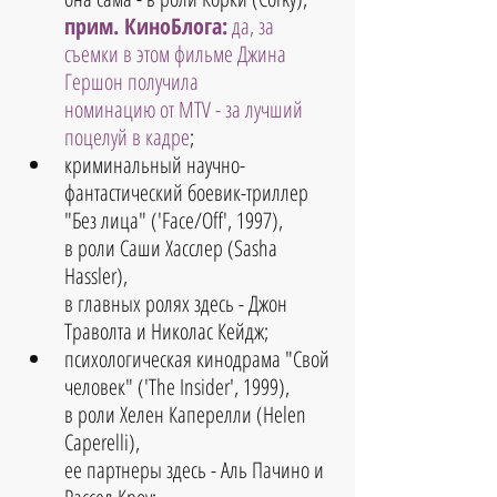
прим. КиноБлога:
 да, за 
съемки в этом фильме Джина 
Гершон получила 
номинацию от MTV - за лучший 
поцелуй в кадре
;
криминальный научно-
фантастический боевик-триллер 
"Без лица" ('Face/Off', 1997), 
в роли Саши Хасслер (Sasha 
Hassler), 
в главных ролях здесь - Джон 
Траволта и Николас Кейдж;  
психологическая кинодрама "Свой 
человек" ('The Insider', 1999), 
в роли Хелен Каперелли (Helen 
Caperelli), 
ее партнеры здесь - Аль Пачино и 