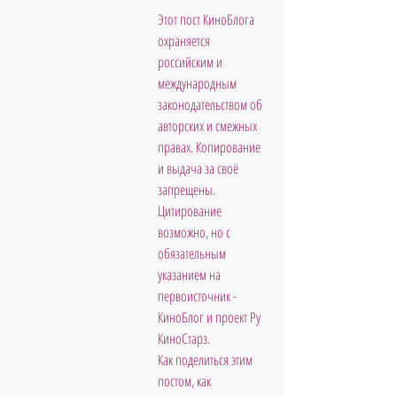
Этот пост КиноБлога 
охраняется 
российским и 
международным 
законодательством об 
авторских и смежных 
правах. Копирование 
и выдача за своё 
запрещены. 
Цитирование 
возможно, но с 
обязательным 
указанием на 
первоисточник - 
КиноБлог и проект Ру 
КиноСтарз.  
Как поделиться этим 
постом, как 