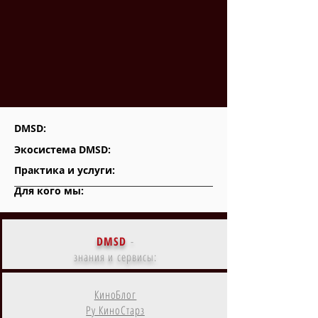
DMSD:
Экосистема DMSD:
Практика и услуги:
Для кого мы:
DMSD
-
знания и сервисы:
КиноБлог
Ру КиноСтарз