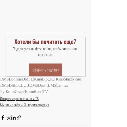
Хотели бы почитать еще?
Подпишитесь на dmsd.online, чтобы читать пост 
полностью.
Оформить подписку
DMSDonline
DMSD
KinoBlog
Ru KinoStarz
кино
DMSDfilmCLUB
DMSDruFILMS
фильм
Ру КиноСтарз
КиноБлог
TV
История мирового кино и ТВ
Мировые звёзды RU происхождения