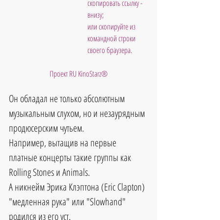
скопировать ссылку - 
внизу; 
или скопируйте из 
командной строки 
своего браузера.           
Проект RU KinoStarz®
Он обладал не только абсолютным 
музыкальным слухом, но и незаурядным 
продюсерским чутьем.
Например, вытащив на первые 
платные концерты такие группы как 
Rolling Stones и Animals.
А никнейм Эрика Клэптона (Eric Clapton) 
"медленная рука" или "Slowhand" 
родился из его уст. 