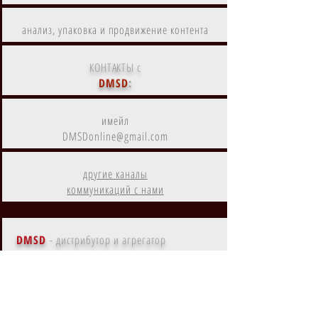
анализ, упаковка и продвижение контента
КОНТАКТЫ с
DMSD
:
имейл
DMSDonline@gmail.com
другие каналы
коммуникаций с нами
DMSD
- дистрибутор и агрегатор
цифрового контента
Контент
DMSD
на
Amazon Prime