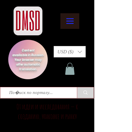
Content
USD ($)
available in Russian.
Your browser may
offer automatic
translation.
От идеи и исследования — к
созданию, упаковке и рынку