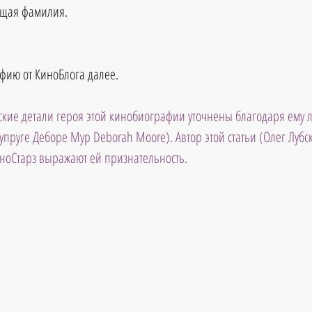
оящая фамилия.
фию от КиноБлога далее.
кие детали героя этой кинобиографии уточнены благодаря ему л
пруге Деборе Мур Deborah Moore). Автор этой статьи (Олег Лубск
иноСтарз выражают ей признательность.