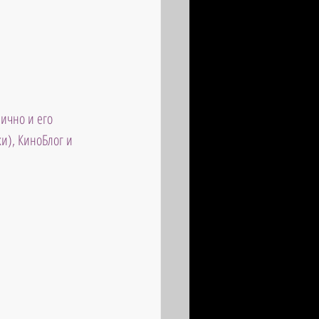
ично и его 
и), КиноБлог и 