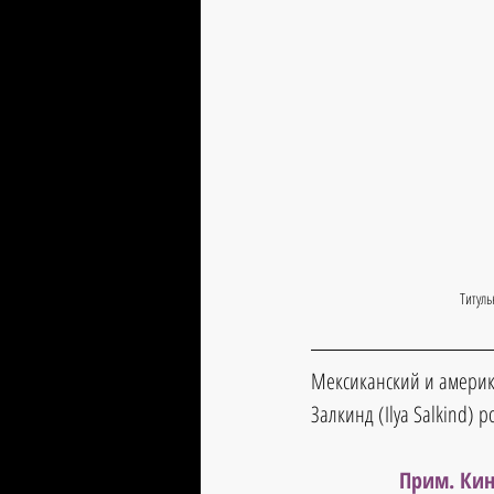
Титуль
Мексиканский и америка
Залкинд (Ilya Salkind) р
Прим. Кин