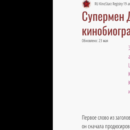
RU KinoStarz Registry
19 а
Супермен Д
кинобиогр
Обновлено:
23 мая
Первое слово из заголо
он сначала продюсирова