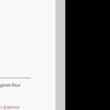
ждения Илья 
его фамилию 