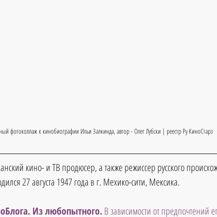
ный фотоколлаж к кинобиографии Ильи Залкинда, автор - Олег Лубски | реестр Ру КиноСтарз
нский кино- и ТВ продюсер, а также режиссер русского происхо
одился 27 августа 1947 года в г. Мехико-сити, Мексика.
оБлога. Из любопытного.
 В зависимости от предпочтений 