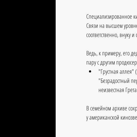
Специализированное кин
Связи на высшем уровне
соответственно, внуку и 
Ведь, к примеру, его д
пару с другим продюсер
"Грустная аллея" (
"Безрадостный пере
неизвестная Грета
В семейном архиве сохр
у американской кинозве