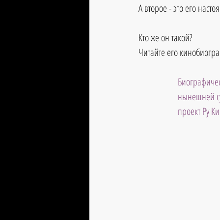
А второе - это его наст
Кто же он такой?
Читайте его кинобиогра
Биографичес
нынешней су
проект Ру К