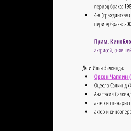
период брака: 198
4-я (гражданская)
период брака: 200
Прим. КиноБло
актрисой, снявшей
Дети Илья Залкинда:  
Орсон Чаплин (
Оцеола Салкинд (Os
Анастасия Салкинд 
актер и сценарист 
актер и киноопера