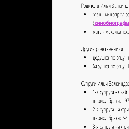
Родители Ильи Залкинда
отец - кинопродюс
(
кинобиографи
мать - мексиканск
Другие родственники: 
дедушка по отцу -
бабушка по отцу -
Супруги Ильи Залкинда:
1-я супруга - Скай
период брака: 197
2-я супруга - актр
период брака: ?-?; 
3-я супруга - акт