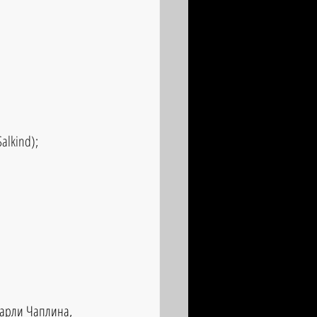
alkind);  
 Чарли Чаплина,