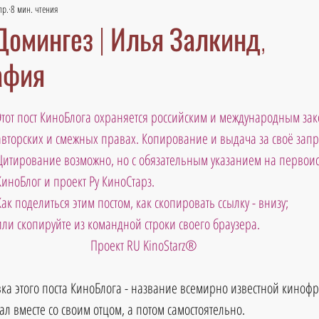
пр.
8 мин. чтения
омингез | Илья Залкинд,
афия
Этот пост КиноБлога охраняется российским и международным зак
авторских и смежных правах. Копирование и выдача за своё зап
Цитирование возможно, но с обязательным указанием на первоис
КиноБлог и проект Ру КиноСтарз. 
Как поделиться этим постом, как скопировать ссылку - внизу; 
или скопируйте из командной строки своего браузера.
Проект RU KinoStarz®
вка этого поста КиноБлога - название всемирно известной киноф
л вместе со своим отцом, а потом самостоятельно. 