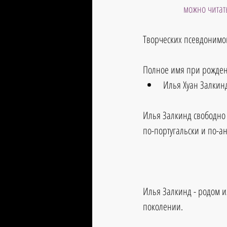
можно читат
Творческих псевдонимов
Полное имя при рожде
Илья Хуан Залкинд
Илья Залкинд свободно 
по-португальски и по-а
Илья Залкинд - родом и
поколении.