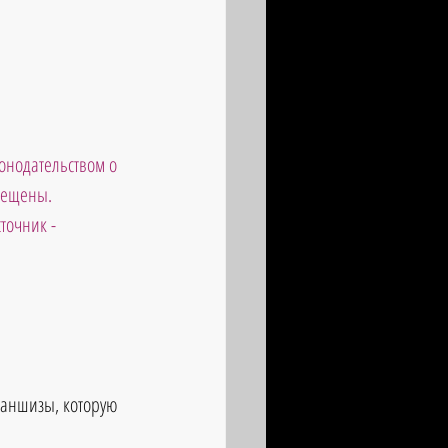
онодательством о 
рещены. 
точник - 
раншизы, которую 