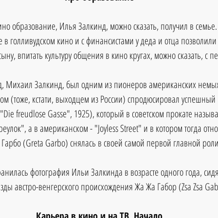
о образование, Илья Залкинд, можно сказать, получил в семье.
 в голливудском кино и с финансистами у деда и отца позволили 
сыну, впитать культуру общения в кино кругах, можно сказать, с пе
ед, Михаил Залкинд, был одним из пионеров американских немы
ом (тоже, кстати, выходцем из России) спродюсировал успешны
"Die freudlose Gasse", 1925), который в советском прокате называ
улок", а в американском - "Joyless Street" и в котором тогда отн
 Гарбо (Greta Garbo) снялась в своей самой первой главной роли
анилась фотография Ильи Залкинда в возрасте одного года, сид
зды австро-венгерского происхождения Жа Жа Габор (Zsa Zsa Gabo
Карьера в кино и на ТВ. Начало