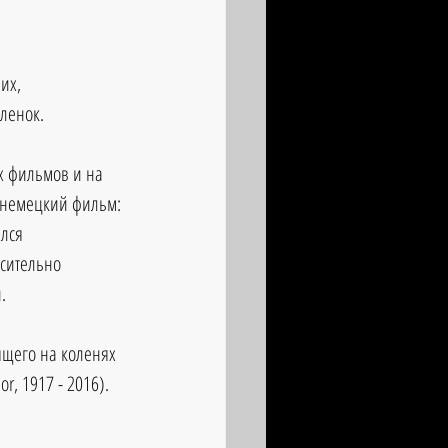
 
их, 
ленок. 
х фильмов и на 
й немецкий фильм:
лся 
осительно 
.
ящего на коленях 
r, 1917 - 2016).