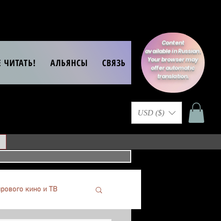
Content
available in Russian.
Your browser may
Е ЧИТАТЬ!
АЛЬЯНСЫ
СВЯЗЬ
offer automatic
translation.
USD ($)
рового кино и ТВ