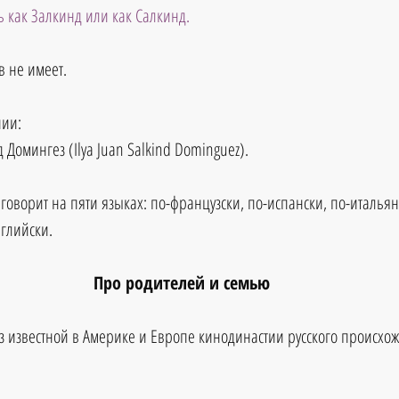
ь как Залкинд или как Салкинд.
 не имеет.
нии:
 Домингез (Ilya Juan Salkind Dominguez).
говорит на пяти языках: по-французски, по-испански, по-итальян
нглийски.
Про родителей и семью
з известной в Америке и Европе кинодинастии русского происхож