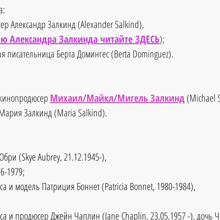
: 
ер Александр Залкинд (Alexander Salkind), 
ю Александра Залкинда читайте ЗДЕСЬ
);  
ая писательница Берта Домингес (Berta Dominguez). 
 кинопродюсер 
Михаил/Майкл/Мигель Залкинд
 (Michael S
 Мария Залкинд (Maria Salkind). 
 
 Обри (Skye Aubrey, 21.12.1945-), 
6-1979;  
иса и модель Патриция Боннет (Patricia Bonnet, 1980-1984),
 
риса и продюсер Джейн Чаплин (Jane Chaplin, 23.05.1957 -), дочь