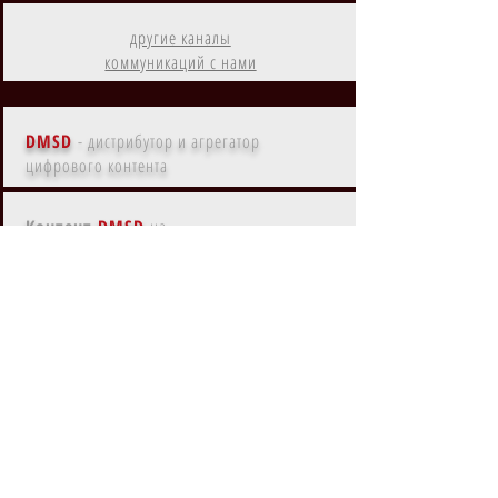
другие каналы
коммуникаций с нами
DMSD
- дистрибутор и агрегатор
цифрового контента
Контент
DMSD
на
Amazon Prime
Контент
DMSD
в субрегионах
EMEA, MENA, LATAM, NA, APAC
Контент
DMSD
на
основных языках мира
Контент
DMSD
с ки-артом