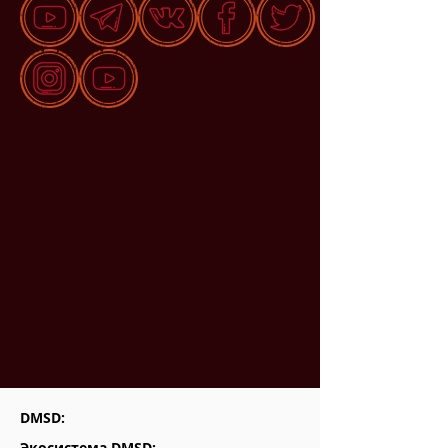
DMSD:
Экосистема DMSD: