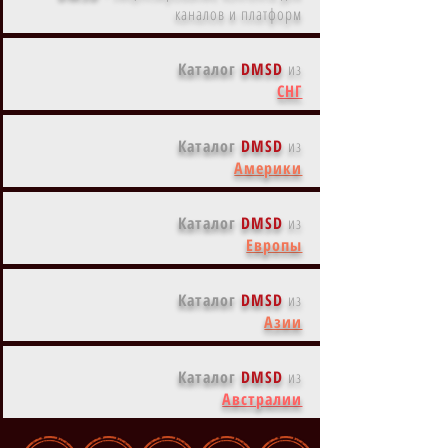
каналов и платформ
Каталог
DMSD
из
СНГ
Каталог
DMSD
из
Америки
Каталог
DMSD
из
Европы
Каталог
DMSD
из
Азии
Каталог
DMSD
из
Австралии