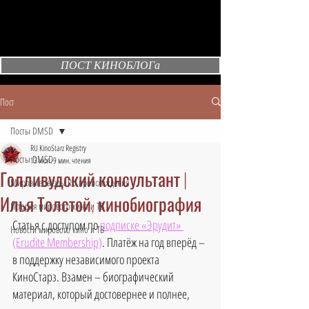
ПОСТ КИНОБЛОГа
Пост
Посты DMSD
RU KinoStarz Registry
Посты DMSD
13 июл.
9 мин. чтения
Голливудский консультант |
Мировые звёзды RU происхождения
Илья Толстой, кинобиография
История мирового кино и ТВ
Статья с доступом по 
подписке «Эрудит» 
Новости мирового кино и ТВ
(Erudite Membership)
. Платёж на год вперёд – 
в поддержку независимого проекта 
КиноСтарз. Взамен – биографический 
материал, который достовернее и полнее, 