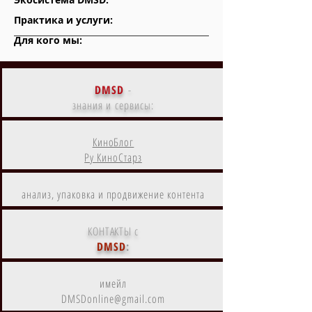
Практика и услуги:
Для кого мы:
DMSD
-
знания и сервисы:
КиноБлог
Ру КиноСтарз
анализ, упаковка и продвижение контента
КОНТАКТЫ с
DMSD
:
имейл
DMSDonline@gmail.com