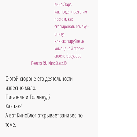
КиноСтарз. 
Как поделиться этим 
постом, как 
скопировать ссылку - 
внизу; 
или скопируйте из 
командной строки 
своего браузера.
Реестр RU KinoStarz®
О этой стороне его деятельности 
известно мало. 
Писатель и Голливуд? 
Как так? 
А вот КиноБлог открывает занавес по 
теме.