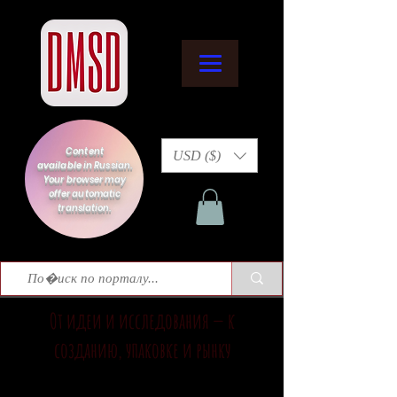
Content
USD ($)
available in Russian.
Your browser may
offer automatic
translation.
От идеи и исследования — к
созданию, упаковке и рынку