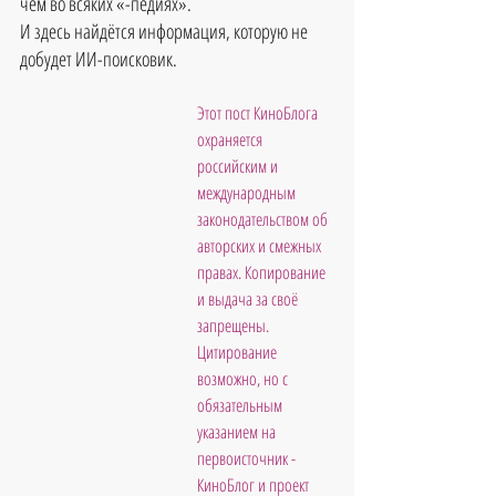
чем во всяких «-педиях».
И здесь найдётся информация, которую не 
добудет ИИ-поисковик.
Этот пост КиноБлога 
охраняется 
российским и 
международным 
законодательством об 
авторских и смежных 
правах. Копирование 
и выдача за своё 
запрещены. 
Цитирование 
возможно, но с 
обязательным 
указанием на 
первоисточник - 
КиноБлог и проект 