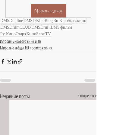
Оформить подписку
DMSDonline
DMSD
KinoBlog
Ru KinoStarz
кино
DMSDfilmCLUB
DMSDruFILMS
фильм
Ру КиноСтарз
КиноБлог
TV
История мирового кино и ТВ
Мировые звёзды RU происхождения
Недавние посты
Смотреть все