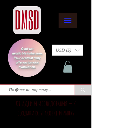
Content
USD ($)
available in Russian.
Your browser may
offer automatic
translation.
От идеи и исследования — к
созданию, упаковке и рынку