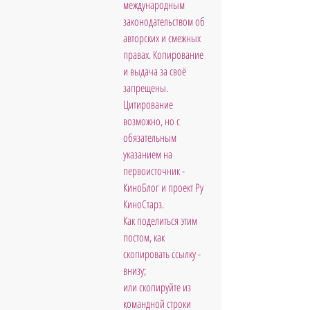
международным 
законодательством об 
авторских и смежных 
правах. Копирование 
и выдача за своё 
запрещены. 
Цитирование 
возможно, но с 
обязательным 
указанием на 
первоисточник - 
КиноБлог и проект Ру 
КиноСтарз. 
Как поделиться этим 
постом, как 
скопировать ссылку - 
внизу; 
или скопируйте из 
командной строки 