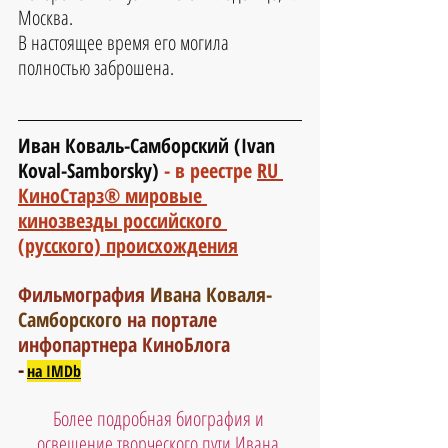
Москва.
В настоящее время его могила 
полностью заброшена.
Иван Коваль-Самборский (Ivan 
Koval-Samborsky) 
- в реестре 
RU 
КиноСтарз® мировые 
кинозвезды российского 
(русского) происхождения
Фильмография 
Ивана Коваля-
Самборского
на портале 
инфопартнера КиноБлога
-
на IMDb
Более подробная биография и 
освещение творческого пути Ивана 