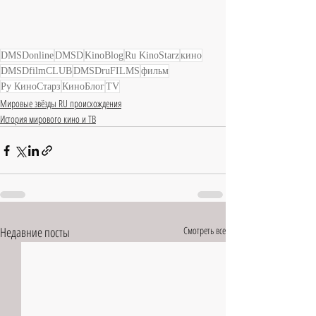
DMSDonline
DMSD
KinoBlog
Ru KinoStarz
кино
DMSDfilmCLUB
DMSDruFILMS
фильм
Ру КиноСтарз
КиноБлог
TV
Мировые звёзды RU происхождения
История мирового кино и ТВ
Недавние посты
Смотреть все