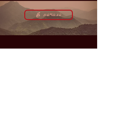
В начало
DMSD
-
лицензирование контента для
каналов и платформ
Каталог
DMSD
из
СНГ
Каталог
DMSD
из
Америки
Каталог
DMSD
из