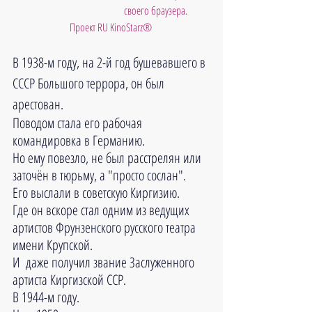
своего браузера.
Проект RU KinoStarz®
В 1938-м году, на 2-й год бушевавшего в 
СССР Большого террора, он был 
арестован.
Поводом стала его рабочая 
командировка в Германию.
Но ему повезло, не был расстрелян или 
заточён в тюрьму, а "просто сослан".
Его выслали в советскую Киргизию.
Где он вскоре стал одним из ведущих 
артистов Фрунзенского русского театра 
имени Крупской.
И  даже получил звание Заслуженного 
артиста Киргизской ССР.
В 1944-м году.