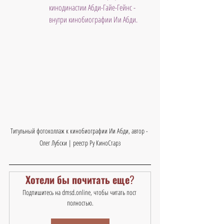
кинодинастии Абди-Гайе-Гейнс - 
внутри кинобиографии Ии Абди.
Титульный фотоколлаж к кинобиографии Ии Абди, автор - 
Олег Лубски | реестр Ру КиноСтарз
Хотели бы почитать еще?
Подпишитесь на dmsd.online, чтобы читать пост 
полностью.