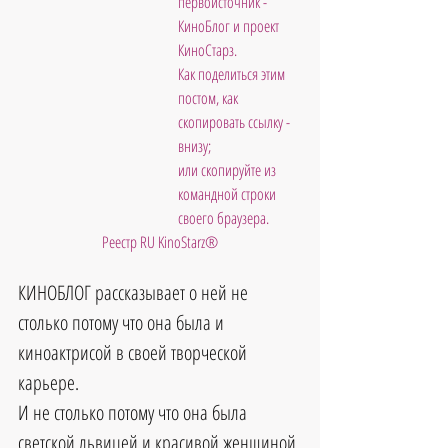
первоисточник - 
КиноБлог и проект 
КиноСтарз. 
Как поделиться этим 
постом, как 
скопировать ссылку - 
внизу; 
или скопируйте из 
командной строки 
своего браузера. 
Реестр RU KinoStarz®
КИНОБЛОГ рассказывает о ней не 
столько потому что она была и 
киноактрисой в своей творческой 
карьере.
И не столько потому что она была 
светской львицей и красивой женщиной.