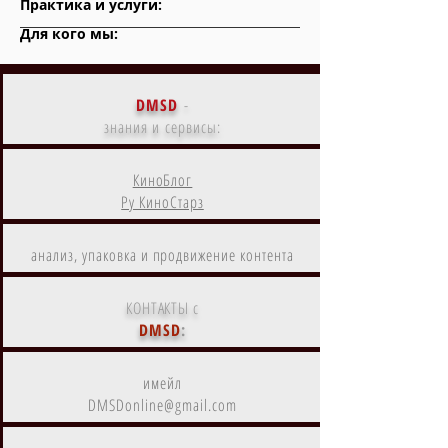
Практика и услуги:
Для кого мы:
DMSD
-
знания и сервисы:
КиноБлог
Ру КиноСтарз
анализ, упаковка и продвижение контента
КОНТАКТЫ с
DMSD
:
имейл
DMSDonline@gmail.com