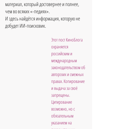
материал, который достовернее и полнее, 
чем во всяких «-педиях».
И здесь найдётся информация, которую не 
добудет ИИ-поисковик.
Этот пост КиноБлога 
охраняется 
российским и 
международным 
законодательством об 
авторских и смежных 
правах. Копирование 
и выдача за своё 
запрещены. 
Цитирование 
возможно, но с 
обязательным 
указанием на 