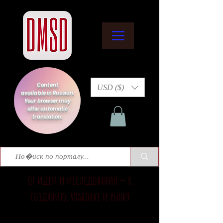
Content
USD ($)
available in Russian.
Your browser may
offer automatic
translation.
От идеи и исследования — к
созданию, упаковке и рынку