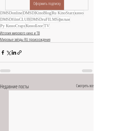
Оформить подписку
DMSDonline
DMSD
KinoBlog
Ru KinoStarz
кино
DMSDfilmCLUB
DMSDruFILMS
фильм
Ру КиноСтарз
КиноБлог
TV
История мирового кино и ТВ
Мировые звёзды RU происхождения
Недавние посты
Смотреть все