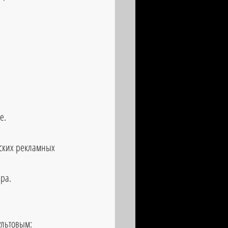
е.
ских рекламных 
ра. 
ультовым: