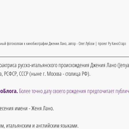
ьный фотоколлаж к кинобиографии 
Джении Лано
, автор - Олег Лубски | проект Ру КиноСтарз
оактриса русско-итальянского происхождения Джения Лано (Jenya
ва, РСФСР, СССР (ныне г. Москва - столица РФ).
оБлога.
 Более точно дату своего рождения предпочитает публи
есения имени - Женя Лано.
им, итальянским и английским языками.