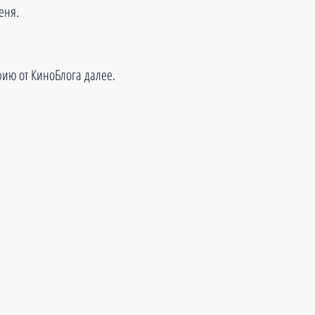
еня.
ию от КиноБлога далее.