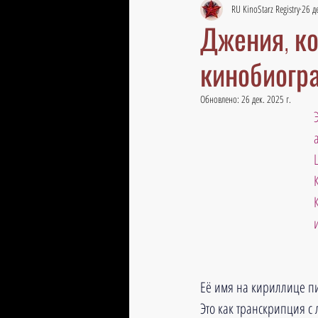
RU KinoStarz Registry
26 д
Джения, ко
кинобиогр
Обновлено:
26 дек. 2025 г.
Её имя на кириллице п
Это как транскрипция с