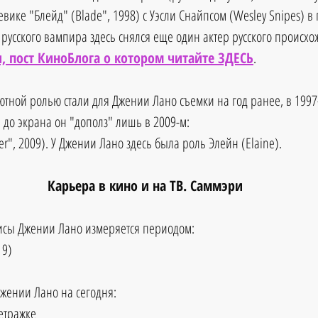
вике "Блейд" (Blade", 1998) c Уэсли Снайпсом (Wesley Snipes) в 
 русского вампира здесь снялся еще один актер русского происхо
 пост КиноБлога о котором читайте ЗДЕСЬ
.
ютной ролью стали для Джении Лано съемки на год ранее, в 1997-
 до экрана он "дополз" лишь в 2009-м:
ker", 2009). У Джении Лано здесь была роль Элейн (Elaine).
Карьера в кино и на ТВ. Саммэри
исы Джении Лано измеряется периодом:
19)
ении Лано на сегодня: 
етражке