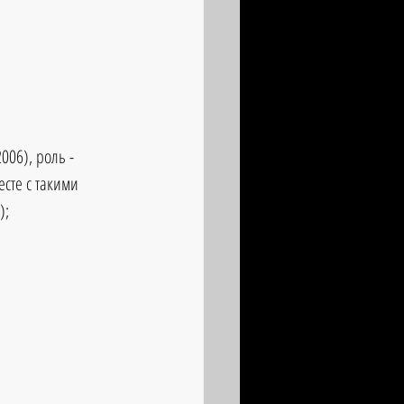
06), роль - 
сте с такими 
;  