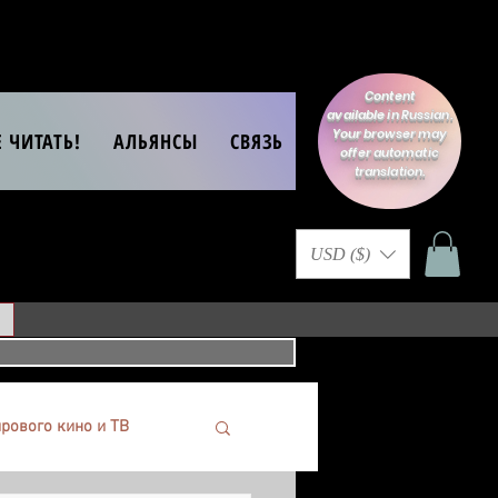
Content
available in Russian.
Your browser may
Е ЧИТАТЬ!
АЛЬЯНСЫ
СВЯЗЬ
offer automatic
translation.
USD ($)
рового кино и ТВ