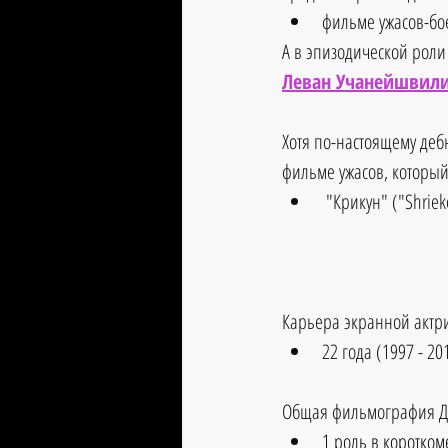
фильме ужасов-бое
А в эпизодической роли
Леван Учанейшвили,
Хотя по-настоящему деб
фильме ужасов, который
 "Крикун" ("Shrie
Карьера экранной актр
22 года (1997 - 20
Общая фильмография Дж
1 роль в коротком