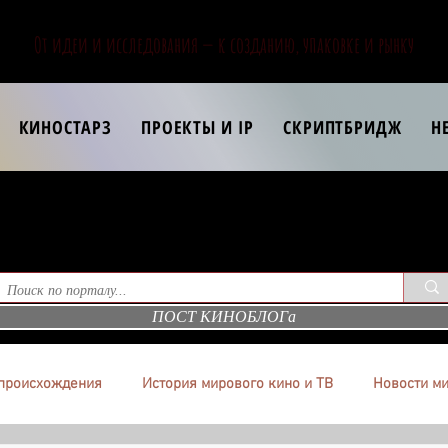
От идеи и исследования — к созданию, упаковке и рынку
КИНОСТАРЗ
ПРОЕКТЫ И IP
СКРИПТБРИДЖ
Н
ПОСТ КИНОБЛОГа
происхождения
История мирового кино и ТВ
Новости ми