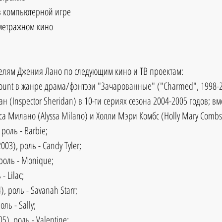
 в компьютерной игре
метражном кино
елям Джения Лано по следующим кино и ТВ проектам: 
ount в жанре драма/фэнтэзи "Зачарованные" ("Charmed", 1998-20
 (Inspector Sheridan) в 10-ти сериях сезона 2004-2005 годов; вме
са Милано (Alyssa Milano) и Холли Мэри Комбс (Holly Mary Combs)
роль - Barbie;  
003), роль - Candy Tyler;  
 роль - Monique;  
 Lilac;  
, роль - Savanah Starr;  
ль - Sally;  
05), роль - Valentine;  