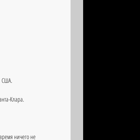
, США.
анта-Клара.
время ничего не 