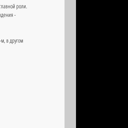
главной роли. 
ждения -
м, в другом 