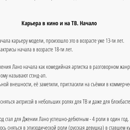
Карьера в кино и на ТВ. Начало
чала карьеру модели, произошло это в возрасте уже 13-ти лет.
ктрисы начала в возрасте 18-ти лет.
ения Лано начала как комедийная артистка в разговорном жанр
ому называют стэнд-ап. 
ьной внешности, её заметили, пригласили на съёмки в коммерче
сняться актрисой в небольших ролях для ТВ и даже для блокбасте
год стал для Джении Лано успешно-дебютным - 4 роли в один год.
ось сняться в эпизодической роли (русская девушка) в ставшем к