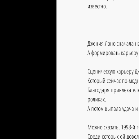
известно.
Джения Лано сначала на
А формировать карьеру а
Сценическую карьеру Дж
Который сейчас по-модн
Благодаря привлекател
роликах.
А потом выпала удача и 
Можно сказать, 1998-й 
Среди которых ей довел