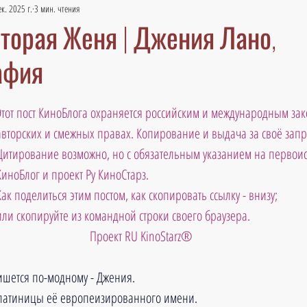
ек. 2025 г.
3 мин. чтения
торая Женя | Джения Лано,
афия
Этот пост КиноБлога охраняется российским и международным зак
авторских и смежных правах. Копирование и выдача за своё зап
Цитирование возможно, но с обязательным указанием на первоис
КиноБлог и проект Ру КиноСтарз. 
Как поделиться этим постом, как скопировать ссылку - внизу; 
или скопируйте из командной строки своего браузера.
 Проект RU KinoStarz®
ишется по-модному - Джения.
 латиницы её европеизированного имени. 