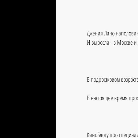
Джения Лано наполовину
И выросла - в Москве и
В подростковом возраст
В настоящее время прож
КиноБлогу про специал