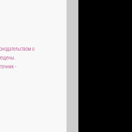
онодательством о 
рещены. 
точник - 