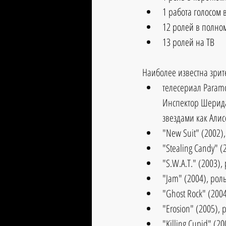
1 работа голосом
12 ролей в полно
13 ролей на ТВ
Наиболее известна зрит
телесериал Param
Инспектор Шеридан
звездами как Алис
"New Suit" (2002), 
"Stealing Candy" (2
"S.W.A.T." (2003),
"Jam" (2004), роль -
"Ghost Rock" (2004)
"Erosion" (2005), ро
"Killing Cupid" (20