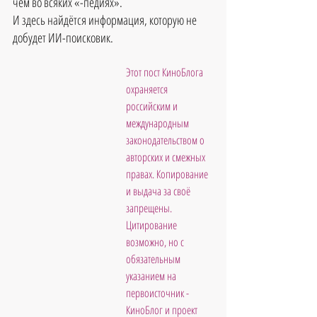
чем во всяких «-педиях».
И здесь найдётся информация, которую не 
добудет ИИ-поисковик.
Этот пост КиноБлога 
охраняется 
российским и 
международным 
законодательством о 
авторских и смежных 
правах. Копирование 
и выдача за своё 
запрещены. 
Цитирование 
возможно, но с 
обязательным 
указанием на 
первоисточник - 
КиноБлог и проект 