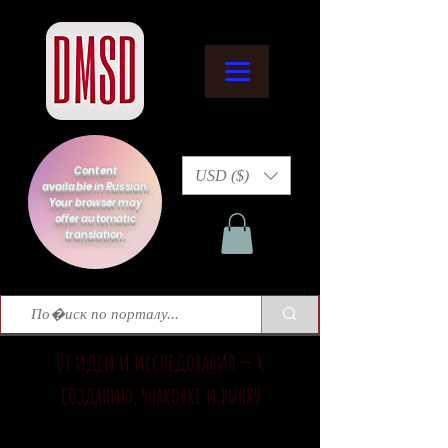
Content
USD ($)
available in Russian.
Your browser may
offer automatic
translation.
От идеи и исследования — к
созданию, упаковке и рынку