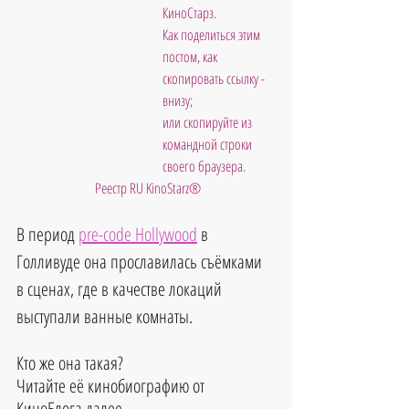
КиноСтарз. 
Как поделиться этим 
постом, как 
скопировать ссылку - 
внизу; 
или скопируйте из 
командной строки 
своего браузера.
 Реестр RU KinoStarz®
В период 
pre-code Hollywood
в 
Голливуде она прославилась съёмками 
в сценах, где в качестве локаций 
выступали ванные комнаты.
Кто же она такая?
Читайте её кинобиографию от 
КиноБлога далее.