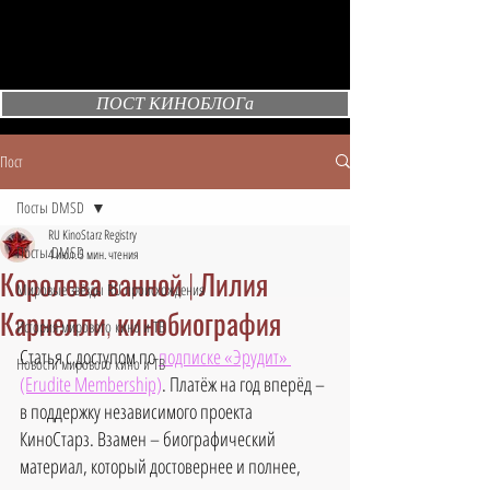
ПОСТ КИНОБЛОГа
Пост
Посты DMSD
RU KinoStarz Registry
Посты DMSD
4 июл.
5 мин. чтения
Королева ванной | Лилия
Мировые звёзды RU происхождения
Карнелли, кинобиография
История мирового кино и ТВ
Статья с доступом по 
подписке «Эрудит» 
Новости мирового кино и ТВ
(Erudite Membership)
. Платёж на год вперёд – 
в поддержку независимого проекта 
КиноСтарз. Взамен – биографический 
материал, который достовернее и полнее, 