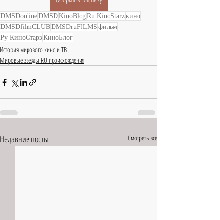
DMSDonline
DMSD
KinoBlog
Ru KinoStarz
кино
DMSDfilmCLUB
DMSDruFILMS
фильм
Ру КиноСтарз
КиноБлог
История мирового кино и ТВ
Мировые звёзды RU происхождения
Недавние посты
Смотреть все