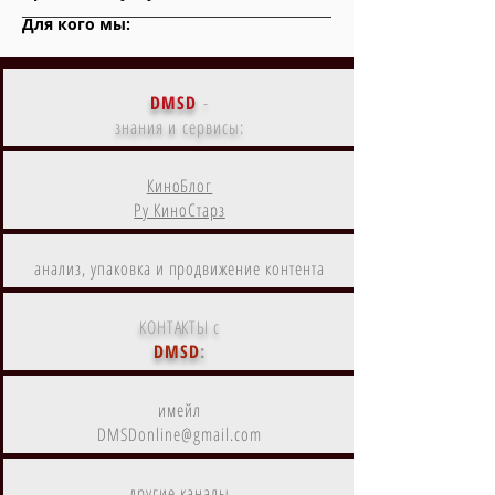
Для кого мы:
DMSD
-
знания и сервисы:
КиноБлог
Ру КиноСтарз
анализ, упаковка и продвижение контента
КОНТАКТЫ с
DMSD
:
имейл
DMSDonline@gmail.com
другие каналы