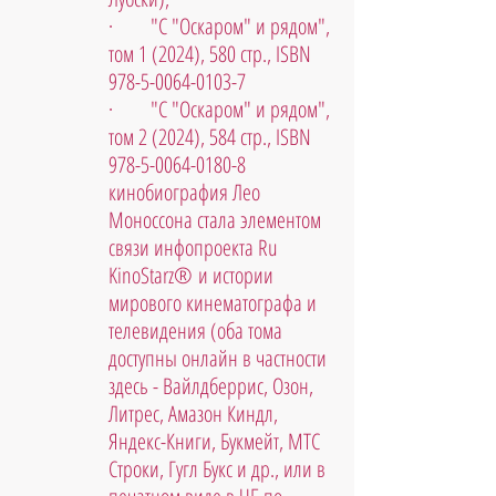
·       "С "Оскаром" и рядом", 
том 1 (2024), 580 стр., ISBN 
978-5-0064-0103-7
·       "С "Оскаром" и рядом", 
том 2 (2024), 584 стр., ISBN 
978-5-0064-0180-8
кинобиография Лео 
Моноссона стала элементом 
связи инфопроекта Ru 
KinoStarz® и истории 
мирового кинематографа и 
телевидения (оба тома 
доступны онлайн в частности 
здесь - Вайлдберрис, Озон, 
Литрес, Амазон Киндл, 
Яндекс-Книги, Букмейт, МТС 
Строки, Гугл Букс и др., или в 