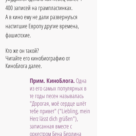
400 записей на грампластинках. 
А в кино ему не дали развернуться 
настигшие Европу другие времена, 
фашистские.
Кто же он такой?
Читайте его кинобиографию от 
КиноБлога далее.
Прим. КиноБлога.
Одна 
из его самых популярных в 
те годы песен называлась 
"Дорогая, моё сердце шлёт 
тебе привет" ("Liebling, mein 
Herz lässt dich grüßen"), 
записанная вместе с 
оркестром Бена Берлина 