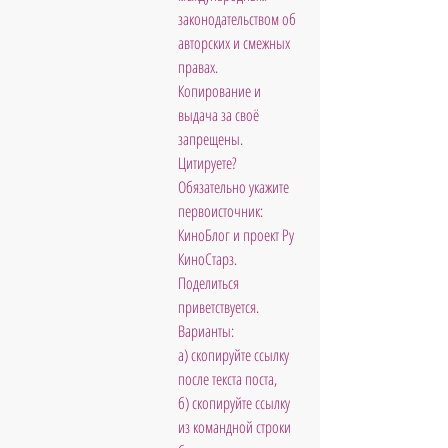
законодательством об 
авторских и смежных 
правах. 
Копирование и 
выдача за своё 
запрещены. 
Цитируете?  
Обязательно укажите 
первоисточник: 
КиноБлог и проект Ру 
КиноСтарз. 
Поделиться 
приветствуется. 
Варианты: 
а) скопируйте ссылку 
после текста поста, 
б) скопируйте ссылку 
из командной строки 