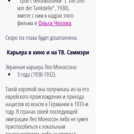
"Трое с бензоколонки" ("Die Drei 
von der Tankstelle", 1930),
вместе с ним в кадрах этого 
фильма и 
Ольга Чехова
.
Скоро эта глава будет дозаполнена.
Карьера в кино и на ТВ. Саммэри
Экранная карьера 
Лео Моноссон
а:
3 года (1930-1932).
Такой короткой она получилась из-за его 
еврейского происхождения и прихода 
нацистов ко власти в Германии в 1933-м 
году. В странах своей последующей 
эмиграции Лео Моноссон либо не сумел 
приспособиться к локальным 
киноиндустриям, либо не пожелал.