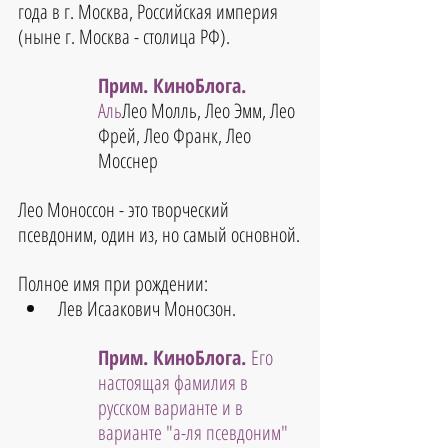
года в г. Москва, Российская империя 
(ныне г. Москва - столица РФ).
Прим. КиноБлога. 
Аль
Лео Молль, Лео Эмм, Лео 
Фрей, Лео Франк, Лео 
Мосснер
Лео Моноссон - это творческий 
псевдоним, один из, но самый основной.
Полное имя при рождении:
Лев Исаакович Моносзон
.
Прим. КиноБлога. 
Его 
настоящая фамилия в 
русском варианте и в 
варианте "а-ля псевдоним" 