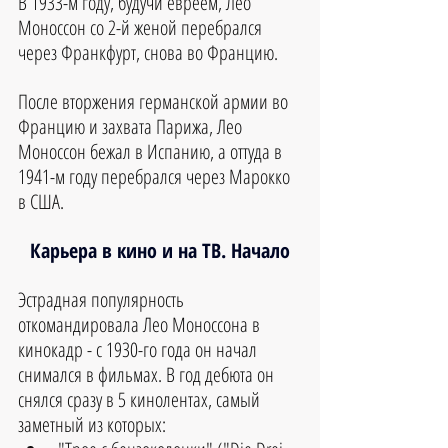
В 1933-м году, будучи евреем, Лео 
Моноссон со 2-й женой перебрался 
через Франкфурт, снова во Францию. 
После вторжения германской армии во 
Францию и захвата Парижа, Лео 
Моноссон бежал в Испанию, а оттуда в 
1941-м году перебрался через Марокко 
в США. 
Карьера в кино и на ТВ. Начало
Эстрадная популярность 
откомандировала Лео Моноссона в 
кинокадр - с 1930-го года он начал 
снимался в фильмах. В год дебюта он 
снялся сразу в 5 кинолентах, самый 
заметный из которых: