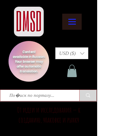
Content
USD ($)
available in Russian.
Your browser may
offer automatic
translation.
От идеи и исследования — к
созданию, упаковке и рынку