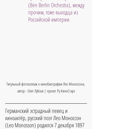
(Ben Berlin Orchestra), между 
прочим, тоже выходца из 
Российской империи
.
Титульный фотоколлаж к кинобиографии Лео Моноссона, 
автор - Олег Лубски | проект Ру КиноСтарз
Германский эстрадный певец и 
киноактёр, русский поэт 
Лео Моноссон
(
Leo Monosson
) родился 
7 декабря 1897