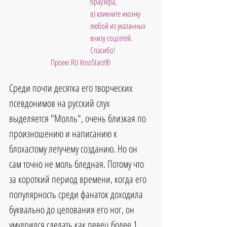
браузера, 
в) кликните иконку 
любой из указанных 
внизу соцсетей. 
Спасибо!
Проект RU KinoStarz®
Среди почти десятка его творческих 
псевдонимов на русский слух 
выделяется "Молль", очень близкая по 
произношению и написанию к 
блохастому летучему созданию. Но он 
сам точно не моль бледная. Потому что 
за короткий период времени, когда его 
популярность среди фанаток доходила 
буквально до целования его ног, он 
умудрился сделать как певец более 1 