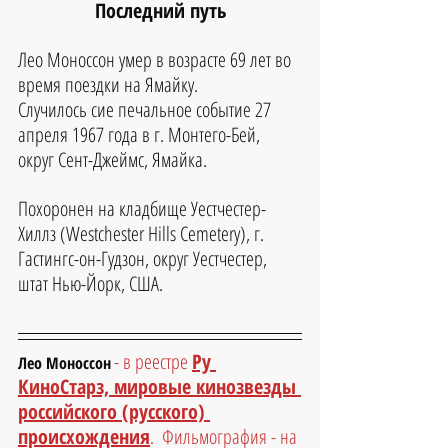
Последний путь
Лео Моноссон
 умер в возрасте 
69 лет во 
время поездки на Ямайку
.
Случилось сие печальное событие 27 
апреля 1967 года в г. Монтего-Бей, 
округ Сент-Джеймс, Ямайка.
Похоронен на кладбище Уестчестер-
Хиллз (Westchester Hills Cemetery), г. 
Гастингс-он-Гудзон, округ Уестчестер, 
штат Нью-Йорк, США.
- в реестре 
Ру 
Лео Моноссон
КиноСтарз, мировые кинозвезды 
российского (русского) 
происхождения
.  Фильмография - на 