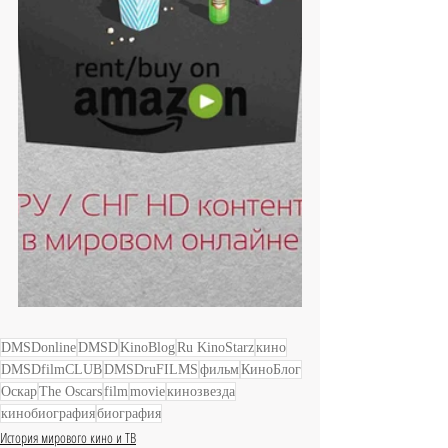
DMSDonline
DMSD
KinoBlog
Ru KinoStarz
кино
DMSDfilmCLUB
DMSDruFILMS
фильм
КиноБлог
Оскар
The Oscars
film
movie
кинозвезда
кинобиография
биография
История мирового кино и ТВ