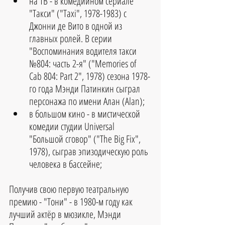
на ТВ - в комедийном сериале 
"Такси" ("Taxi", 1978-1983) с 
Джонни де Вито в одной из 
главных ролей. В серии 
"Воспоминания водителя такси 
№804: часть 2-я" ("Memories of 
Cab 804: Part 2", 1978) сезона 1978-
го года Мэнди Патинкин сыграл 
персонажа по имени Алан (Alan);  
в большом кино - в мистической 
комедии студии Universal 
"Большой сговор" ("The Big Fix", 
1978), сыграв эпизодическую роль 
человека в бассейне; 
Получив свою первую театральную 
премию - "Тони" - в 1980-м году как 
лучший актёр в мюзикле, Мэнди 