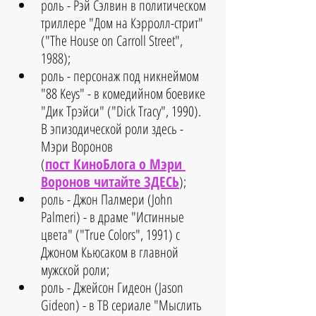
роль - Рэй Сэлвин в политическом 
триллере "Дом на Кэрролл-стрит" 
("The House on Carroll Street", 
1988);     
роль - персонаж под никнеймом 
"88 Keys" - в комедийном боевике 
"Дик Трэйси" ("Dick Tracy", 1990). 
В эпизодической роли здесь - 
Мэри Воронов 
(
пост КиноБлога о Мэри 
Воронов читайте ЗДЕСЬ
);  
роль - Джон Палмери (John 
Palmeri) - в драме "Истинные 
цвета" ("True Colors", 1991) с 
Джоном Кьюсаком в главной 
мужской роли;  
роль - Джейсон Гидеон (Jason 
Gideon) - в ТВ сериале "Мыслить 