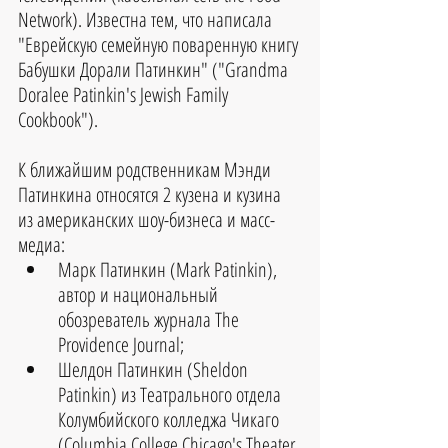
Network). Известна тем, что написала 
"Еврейскую семейную поваренную книгу 
Бабушки Дорали Патинкин" ("Grandma 
Doralee Patinkin's Jewish Family 
Cookbook").
К ближайшим родственникам Мэнди 
Патинкина относятся 2 кузена и кузина 
из американских шоу-бизнеса и масс-
медиа: 
Марк Патинкин (Mark Patinkin), 
автор и национальный 
обозреватель журнала The 
Providence Journal;   
Шелдон Патинкин (Sheldon 
Patinkin) из Театрального отдела 
Колумбийского колледжа Чикаго 
(Columbia College Chicago's Theater 