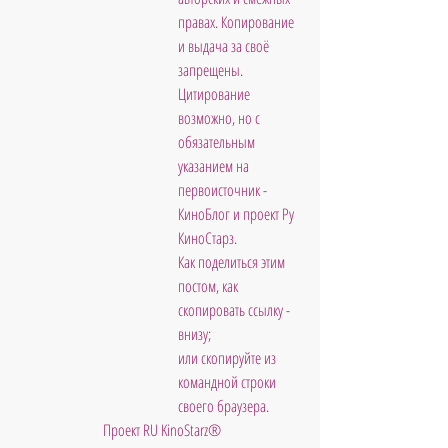
правах. Копирование 
и выдача за своё 
запрещены. 
Цитирование 
возможно, но с 
обязательным 
указанием на 
первоисточник - 
КиноБлог и проект Ру 
КиноСтарз. 
Как поделиться этим 
постом, как 
скопировать ссылку - 
внизу; 
или скопируйте из 
командной строки 
своего браузера.
 Проект RU KinoStarz®