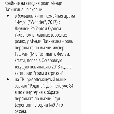
Крайние на сегодня роли Мэнди 
Патинкина на экране – 
в большом кино - семейная драма 
"Чудо" ("Wonder", 2017) с 
Джулией Робертс и Оуэном 
Уилсоном в главных взрослых 
ролях, у Мэнди Патинкина - роль 
персонажа по имени мистер 
Ташман (Mr. Tushman). Фильм, 
кстати, попал в Оскаровкую 
текущую номинацию 2018 года в 
категории "грим и стрижки";  
на ТВ - уже упомянутый выше 
сериал "Родина", для него уже 84-
я по счету серия в образе 
персонажа по имени Соул 
Беренсон - в серии №9 7-го 
сезона. 