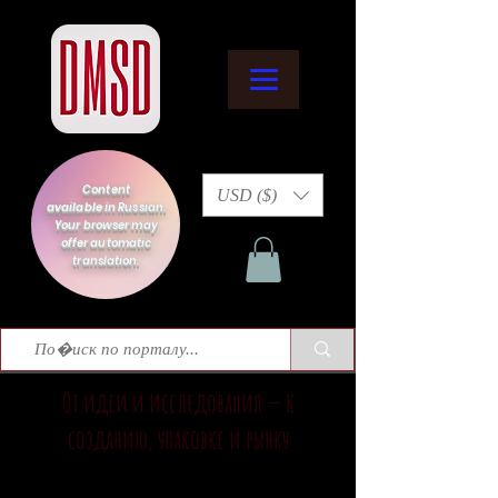
Content
USD ($)
available in Russian.
Your browser may
offer automatic
translation.
От идеи и исследования — к
созданию, упаковке и рынку