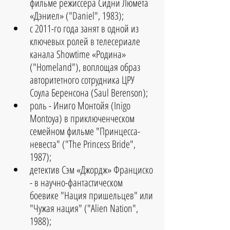
фильме режиссёра Сидни Люмета 
«Дэниел» ("Daniel", 1983);  
с 2011-го года занят в одной из 
ключевых ролей в телесериале 
канала Showtime «Родина» 
("Homeland"), воплощая образ 
авторитетного сотрудника ЦРУ 
Соула Беренсона (Saul Berenson);  
роль - Иниго Монтойя (Inigo 
Montoya) в приключенческом 
семейном фильме "Принцесса-
невеста" ("The Princess Bride", 
1987);  
детектив Сэм «Джордж» Франциско 
- в научно-фантастическом 
боевике "Нация пришельцев" или 
"Чужая нация" ("Alien Nation", 
1988);  