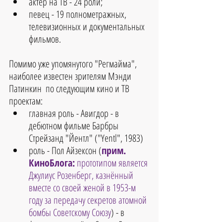
актер на ТВ - 24 роли;  
певец - 19 полнометражных, 
телевизионных и документальных 
фильмов. 
Помимо уже упомянутого "Регмайма", 
наиболее известен зрителям Мэнди 
Патинкин  по следующим кино и ТВ 
проектам: 
главная роль - Авигдор - в 
дебютном фильме Барбры 
Стрейзанд "Йентл" ("Yentl", 1983)   
роль - Пол Айзексон (
прим. 
КиноБлога:
 прототипом является 
Джулиус Розенберг, казнённый 
вместе со своей женой в 1953-м 
году за передачу секретов атомной 
бомбы Советскому Союзу
) - в 