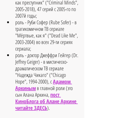
как преступник" ("Criminal Minds", 
2005-2018), 47 серий с 2005-го по 
2007й годы;  
роль - Руби Софер (Rube Sofer) - в 
трагикомичном ТВ сериале 
"Мёртвые, как я" ("Dead Like Me", 
2003-2004) во всех 29-ти сериях 
сериала;  
роль - доктор Джеффри Гейгер (Dr. 
Jeffrey Geiger) - в мистическо-
драматическом ТВ сериале 
"Надежда Чикаго" ("Chicago 
Hope", 1994-2000), с 
Адамом 
Аркиным
 в главной роли (это 
сын Алана Аркина, 
пост 
КиноБлога об Алане Аркине 
читайте ЗДЕСЬ
). 