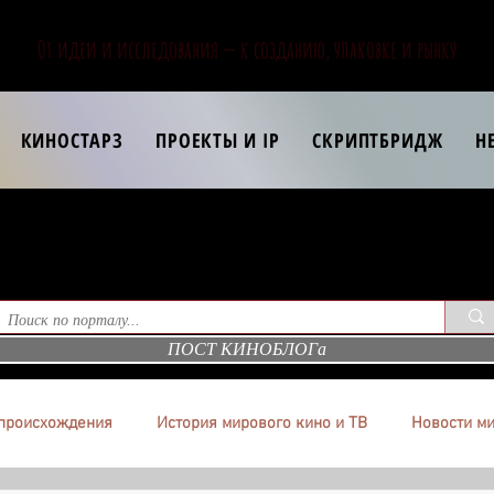
От идеи и исследования — к созданию, упаковке и рынку
КИНОСТАРЗ
ПРОЕКТЫ И IP
СКРИПТБРИДЖ
Н
ПОСТ КИНОБЛОГа
происхождения
История мирового кино и ТВ
Новости ми