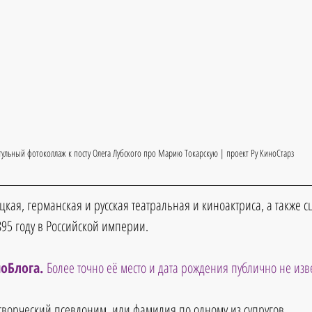
тульный фотоколлаж к посту Олега Лубского про Марию Токарскую | проект Ру КиноСтарз
цкая, германская и русская театральная и киноактриса, а также 
895 году в Российской империи.
оБлога. 
Более точно её место и дата рождения публично не изв
творческий псевдоним, или фамилия по одному из супругов.