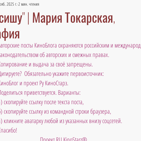
ояб. 2025 г.
2 мин. чтения
сишу" | Мария Токарская,
афия
Авторские посты КиноБлога охраняются российским и междунаро
законодательством об авторских и смежных правах. 
Копирование и выдача за своё запрещены. 
Цитируете?  Обязательно укажите первоисточник: 
КиноБлог и проект Ру КиноСтарз. 
Поделиться приветствуется. Варианты: 
а) скопируйте ссылку после текста поста, 
б) скопируйте ссылку из командной строки браузера, 
в) кликните аватарку любой из указанных внизу соцсетей. 
Спасибо!
Проект RU KinoStarz®