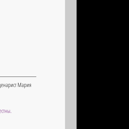
сценарист Мария 
естны.