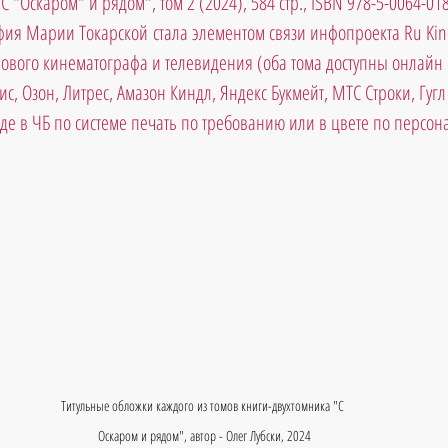
"С "Оскаром" и рядом", том 2 (2024), 584 стр., ISBN 978-5-0064-01
ия Марии Токарской стала элементом связи инфопроекта Ru Kin
ового кинематографа и телевидения (оба тома доступны онлайн в
с, Озон, Литрес, Амазон Киндл, Яндекс Букмейт, МТС Строки, Гугл Б
де в ЧБ по системе печать по требованию или в цвете по персона
Титульные обложки каждого из томов книги-двухтомника "С 
Оскаром и рядом", автор - Олег Лубски, 2024