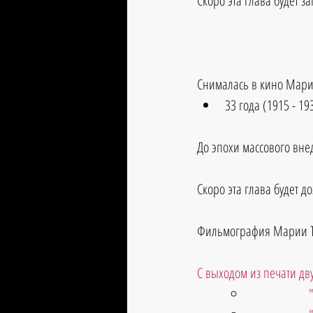
Скоро эта глава будет з
Снималась в кино Мари
33 года (1915 - 19
До эпохи массового вне
Скоро эта глава будет д
Фильмография Марии То
С выходом из печати дву