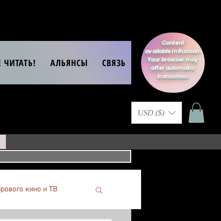
Content
available in Russian.
Your browser may
Е ЧИТАТЬ!
АЛЬЯНСЫ
СВЯЗЬ
offer automatic
translation.
USD ($)
рового кино и ТВ