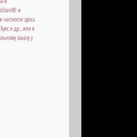
80-8
oStarz® и 
 частности здесь 
укс и др., или в 
льному заказу у 