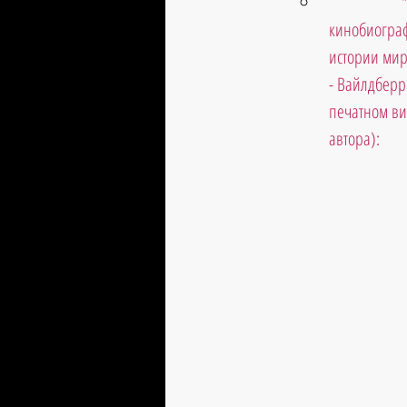
кинобиограф
истории мир
- Вайлдберри
печатном ви
автора):