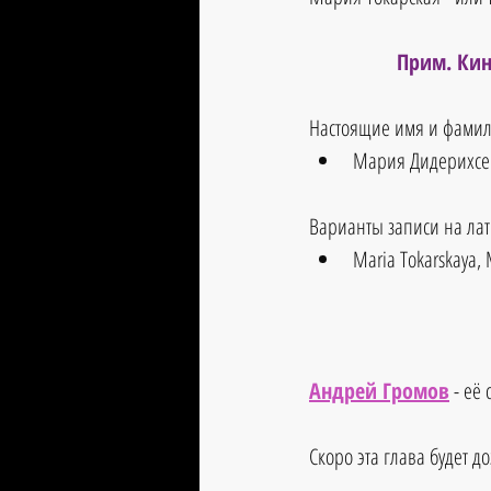
Прим. Кин
Настоящие имя и фамил
Мария Дидерихсе
Варианты записи на ла
Maria Tokarskaya, 
Андрей Громов
 - её
Скоро эта глава будет д