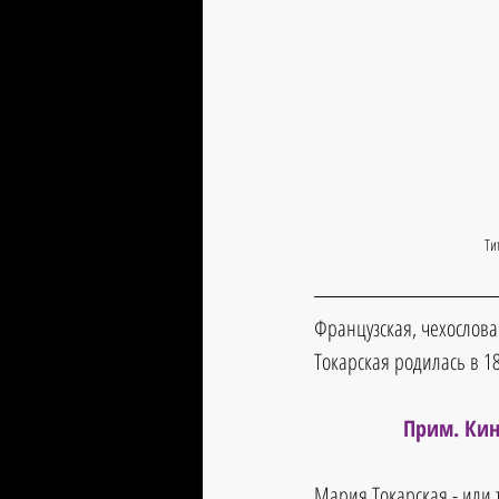
Ти
Французская, чехослова
Токарская родилась в 1
Прим. Кин
Мария Токарская - или 