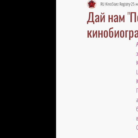
RU KinoStarz Registry
25 н
Дай нам "П
кинобиогр