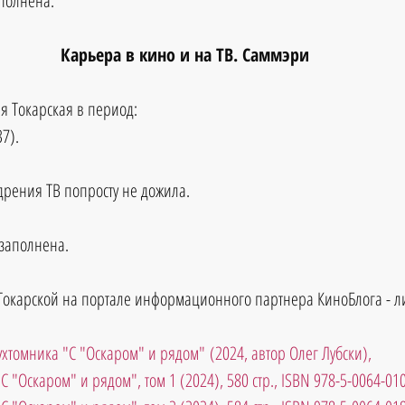
аполнена.
Карьера в кино и на ТВ. Саммэри
я Токарская в период:
37).
дрения ТВ попросту не дожила.
озаполнена.
карской на портале информационного партнера КиноБлога - ли
хтомника "С "Оскаром" и рядом" (2024, автор Олег Лубски),
"С "Оскаром" и рядом", том 1 (2024), 580 стр., ISBN 978-5-0064-01