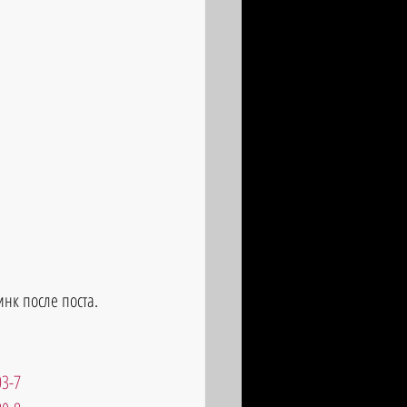
нк после поста.
03-7