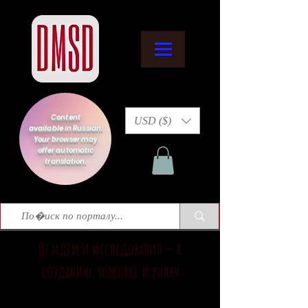
Content
USD ($)
available in Russian.
Your browser may
offer automatic
translation.
От идеи и исследования — к
созданию, упаковке и рынку