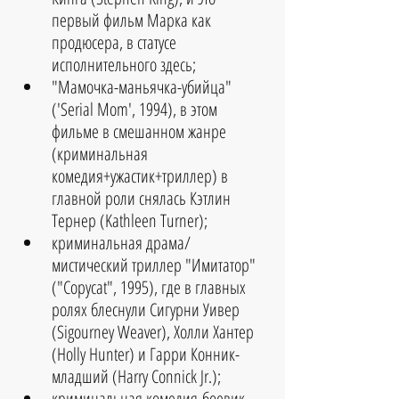
первый фильм Марка как 
продюсера, в статусе 
исполнительного здесь;  
"Мамочка-маньячка-убийца" 
('Serial Mom', 1994), в этом 
фильме в смешанном жанре 
(криминальная 
комедия+ужастик+триллер) в 
главной роли снялась Кэтлин 
Тернер (Kathleen Turner);  
криминальная драма/
мистический триллер "Имитатор" 
("Copycat", 1995), где в главных 
ролях блеснули Сигурни Уивер 
(Sigourney Weaver), Холли Хантер 
(Holly Hunter) и Гарри Конник-
младший (Harry Connick Jr.);  
криминальная комедия-боевик 