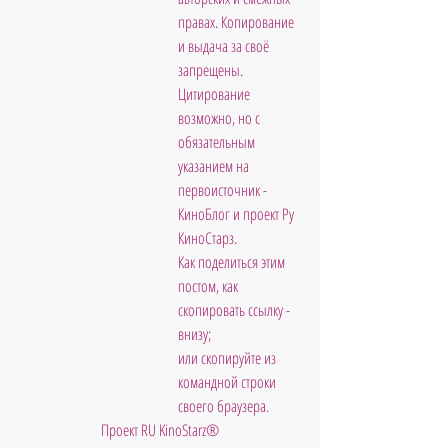
правах. Копирование 
и выдача за своё 
запрещены. 
Цитирование 
возможно, но с 
обязательным 
указанием на 
первоисточник - 
КиноБлог и проект Ру 
КиноСтарз. 
Как поделиться этим 
постом, как 
скопировать ссылку - 
внизу; 
или скопируйте из 
командной строки 
своего браузера.
Проект RU KinoStarz®