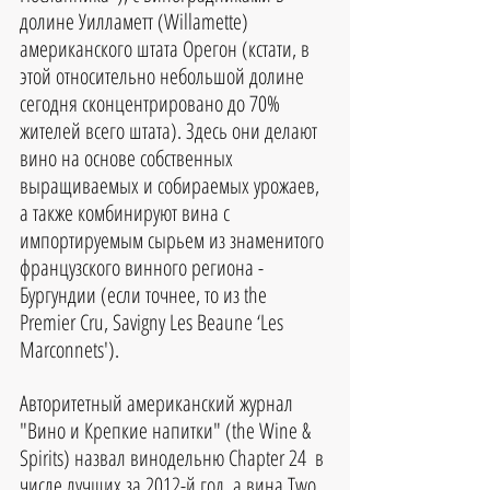
долине Уилламетт (Willamette) 
американского штата Орегон (кстати, в 
этой относительно небольшой долине 
сегодня сконцентрировано до 70% 
жителей всего штата). Здесь они делают 
вино на основе собственных 
выращиваемых и собираемых урожаев, 
а также комбинируют вина с 
импортируемым сырьем из знаменитого 
французского винного региона - 
Бургундии (если точнее, то из the 
Premier Cru, Savigny Les Beaune ‘Les 
Marconnets').
Авторитетный американский журнал 
"Вино и Крепкие напитки" (the Wine & 
Spirits) назвал винодельню Chapter 24  в 
числе лучших за 2012-й год, а вина Two 