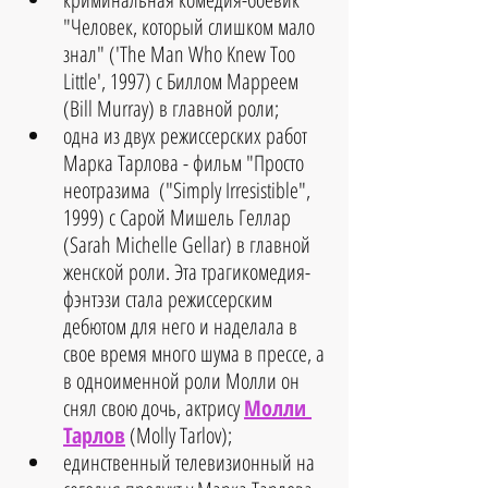
"Чeловек, который слишком мало 
знал" ('The Man Who Knew Too 
Little', 1997) с Биллом Марреем 
(Bill Murray) в главной роли;  
одна из двух режиссерских работ 
Марка Тарлова - фильм "Просто 
неотразима  ("Simply Irresistible", 
1999) с Сарой Мишель Геллар 
(Sarah Michelle Gellar) в главной 
женской роли. Эта трагикомедия-
фэнтэзи стала режиссерским 
дебютом для него и наделала в 
свое время много шума в прессе, а 
в одноименной роли Молли он 
снял свою дочь, актрису 
Молли 
Тарлов
 (Molly Tarlov);  
единственный телевизионный на 