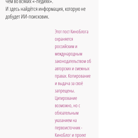
чем во всяких «-педиях».
И здесь найдётся информация, которую не 
добудет ИИ-поисковик.
Этот пост КиноБлога 
охраняется 
российским и 
международным 
законодательством об 
авторских и смежных 
правах. Копирование 
и выдача за своё 
запрещены. 
Цитирование 
возможно, но с 
обязательным 
указанием на 
первоисточник - 
КиноБлог и проект 