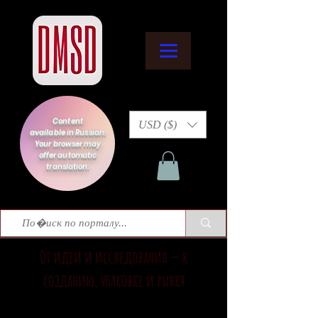
Content
USD ($)
available in Russian.
Your browser may
offer automatic
translation.
От идеи и исследования — к
созданию, упаковке и рынку