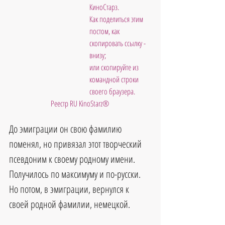
КиноСтарз. 
Как поделиться этим 
постом, как 
скопировать ссылку - 
внизу; 
или скопируйте из 
командной строки 
своего браузера.
Реестр RU KinoStarz®
До эмиграции он свою фамилию 
поменял, но привязал этот творческий 
псевдоним к своему родному имени. 
Получилось по максимуму и по-русски.
Но потом, в эмиграции, вернулся к 
своей родной фамилии, немецкой.