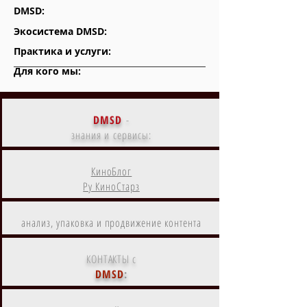
DMSD:
Экосистема DMSD:
Практика и услуги:
Для кого мы:
DMSD
-
знания и сервисы:
КиноБлог
Ру КиноСтарз
анализ, упаковка и продвижение контента
КОНТАКТЫ с
DMSD
: