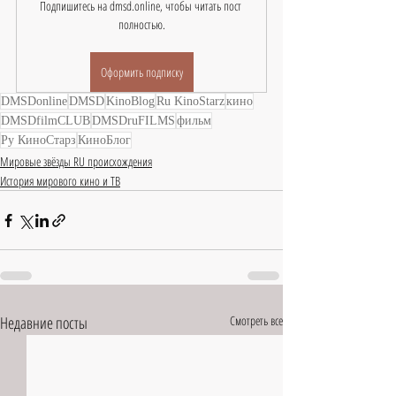
Подпишитесь на dmsd.online, чтобы читать пост 
полностью.
Оформить подписку
DMSDonline
DMSD
KinoBlog
Ru KinoStarz
кино
DMSDfilmCLUB
DMSDruFILMS
фильм
Ру КиноСтарз
КиноБлог
Мировые звёзды RU происхождения
История мирового кино и ТВ
Недавние посты
Смотреть все