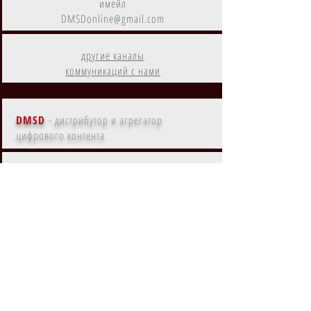
имейл
DMSDonline@gmail.com
другие каналы
коммуникаций с нами
DMSD
- дистрибутор и агрегатор
цифрового контента
Контент
DMSD
на
Amazon Prime
Контент
DMSD
в субрегионах
EMEA, MENA, LATAM, NA, APAC
Контент
DMSD
на
основных языках мира