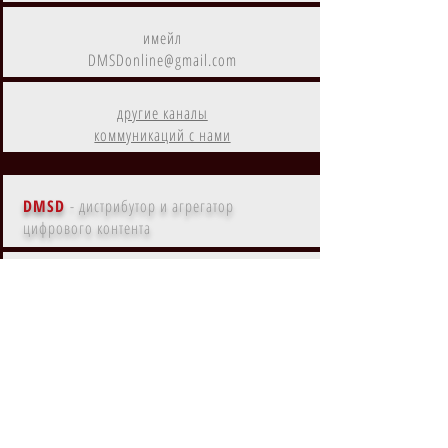
имейл
DMSDonline@gmail.com
другие каналы
коммуникаций с нами
DMSD
- дистрибутор и агрегатор
цифрового контента
Контент
DMSD
на
Amazon Prime
Контент
DMSD
в субрегионах
EMEA, MENA, LATAM, NA, APAC
Контент
DMSD
на