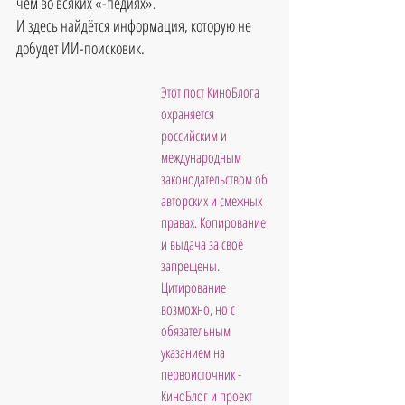
чем во всяких «-педиях».
И здесь найдётся информация, которую не 
добудет ИИ-поисковик.
Этот пост КиноБлога 
охраняется 
российским и 
международным 
законодательством об 
авторских и смежных 
правах. Копирование 
и выдача за своё 
запрещены. 
Цитирование 
возможно, но с 
обязательным 
указанием на 
первоисточник - 
КиноБлог и проект 