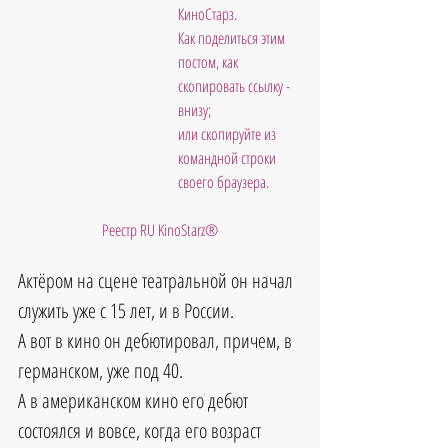
КиноСтарз. 
Как поделиться этим 
постом, как 
скопировать ссылку - 
внизу; 
или скопируйте из 
командной строки 
своего браузера.           
 Реестр RU KinoStarz®
Актёром на сцене театральной он начал 
служить уже с 15 лет, и в России. 
А вот в кино он дебютировал, причем, в 
германском, уже под 40. 
А в американском кино его дебют 
состоялся и вовсе, когда его возраст 