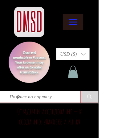
Content
USD ($)
available in Russian.
Your browser may
offer automatic
translation.
От идеи и исследования — к
созданию, упаковке и рынку