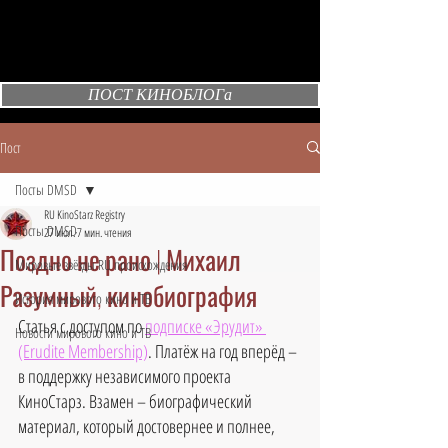
ПОСТ КИНОБЛОГа
Пост
Посты DMSD
RU KinoStarz Registry
Посты DMSD
27 июл.
7 мин. чтения
Поздно не рано | Михаил
Мировые звёзды RU происхождения
Разумный, кинобиография
История мирового кино и ТВ
Статья с доступом по 
подписке «Эрудит» 
Новости мирового кино и ТВ
(Erudite Membership)
. Платёж на год вперёд – 
в поддержку независимого проекта 
КиноСтарз. Взамен – биографический 
материал, который достовернее и полнее, 