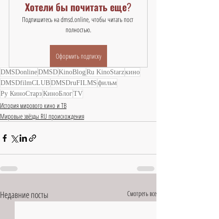
Хотели бы почитать еще?
Подпишитесь на dmsd.online, чтобы читать пост 
полностью.
Оформить подписку
DMSDonline
DMSD
KinoBlog
Ru KinoStarz
кино
DMSDfilmCLUB
DMSDruFILMS
фильм
Ру КиноСтарз
КиноБлог
TV
История мирового кино и ТВ
Мировые звёзды RU происхождения
Недавние посты
Смотреть все