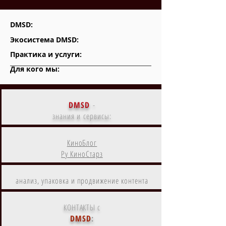
DMSD:
Экосистема DMSD:
Практика и услуги:
Для кого мы:
DMSD
-
знания и сервисы:
КиноБлог
Ру КиноСтарз
анализ, упаковка и продвижение контента
КОНТАКТЫ с
DMSD
: