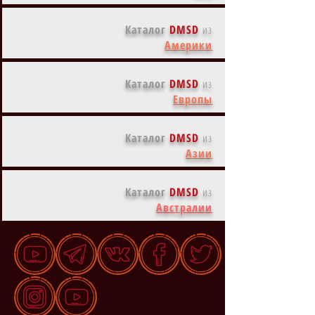
Каталог
DMSD
из
Америки
Каталог
DMSD
из
Европы
Каталог
DMSD
из
Азии
Каталог
DMSD
из
Австралии