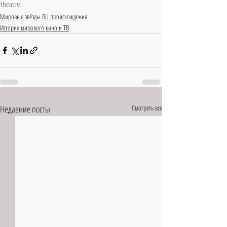
theatre
Мировые звёзды RU происхождения
История мирового кино и ТВ
Недавние посты
Смотреть все