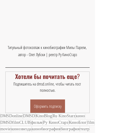
Титульный фотоколлаж к кинобиографии Милы Парели, 
автор - Олег Лубски | реестр Ру КиноСтарз
Хотели бы почитать еще?
Подпишитесь на dmsd.online, чтобы читать пост 
полностью.
Оформить подписку
DMSDonline
DMSD
KinoBlog
Ru KinoStarz
кино
DMSDfilmCLUB
фильм
Ру КиноСтарз
КиноБлог
film
movie
кинозвезда
кинобиография
биография
театр