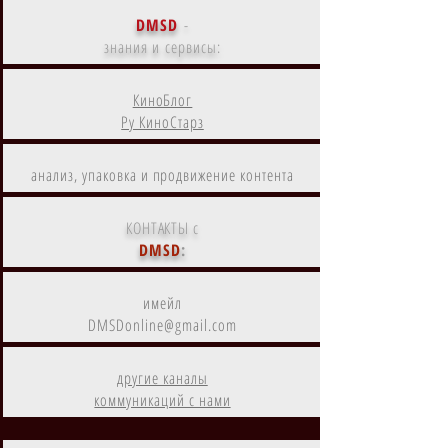
DMSD
-
знания и сервисы:
КиноБлог
Ру КиноСтарз
анализ, упаковка и продвижение контента
КОНТАКТЫ с
DMSD
:
имейл
DMSDonline@gmail.com
другие каналы
коммуникаций с нами