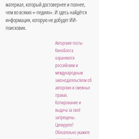
материал, который достовернее и полнее, 
чем во всяких «-педиях». И здесь найдётся 
информация, которую не добудет ИИ-
поисковик.
Авторские посты 
КиноБлога 
охраняются 
российским и 
международным 
законодательством об 
авторских и смежных 
правах. 
Копирование и 
выдача за своё 
запрещены. 
Цитируете? 
Обязательно укажите 