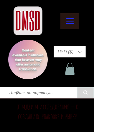
Content
USD ($)
available in Russian.
Your browser may
offer automatic
translation.
От идеи и исследования — к
созданию, упаковке и рынку