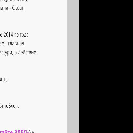
ана - Сюзан 
 2014-го года 
е - главная 
ссури, а действие 
итц.
КиноБлога. 
тайте ЗДЕСЬ
) и 