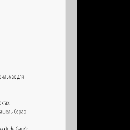
фильмах для 
ктах: 
 Рашель Сераф 
э (Jude Gare);  