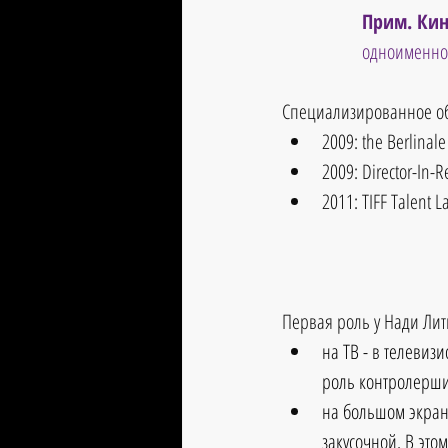
Прим. Кин
одноименно
Специализированное об
2009: the Berlinal
2009: Director-In-
2011: TIFF Talent L
Первая роль у Нади Лит
на ТВ - в телевиз
роль контролерши
на большом экране
закусочной. В это