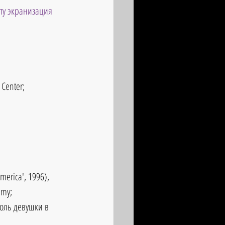
ту экранизация 
Center;  
erica', 1996), 
mmy;
роль девушки в 