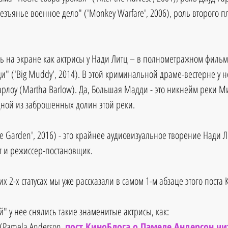
зъянье военное дело" ('Monkey Warfare', 2006), роль второго пл
ь на экране как актрисы у Нади Литц – в полнометражном фильме
" ('Big Muddy', 2014). В этой криминальной драме-вестерне у не
арлоу (Martha Barlow). Да, Большая Мадди - это никнейм реки Ми
дной из заброшенных долин этой реки.
e Garden', 2016) - это крайнее аудиовизуальное творение Нади Л
т и режиссер-постановщик. 
х 2-х статусах мы уже рассказали в самом 1-м абзаце этого поста 
" у нее снялись такие знаменитые актрисы, как:
(Pamela Anderson, 
пост КиноБлога о Памеле Андерсон чи