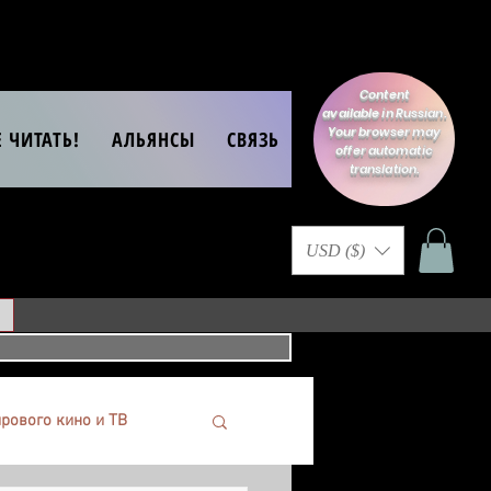
Content
available in Russian.
Your browser may
Е ЧИТАТЬ!
АЛЬЯНСЫ
СВЯЗЬ
offer automatic
translation.
USD ($)
рового кино и ТВ