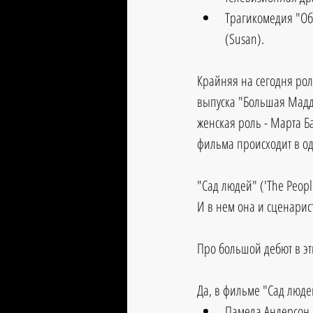
Трагикомедия "Обе
(Susan). 
Крайняя на сегодня рол
выпуска "Большая Мадди
женская роль - Марта Б
фильма происходит в о
"Сад людей" ('The Peopl
И в нем она и сценарис
Про большой дебют в эти
Да, в фильме "Сад людей
Памела Андерсон 