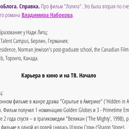
оБлога. Справка.
 Про фильм "Лолита". Это была вторая по сче
го романа
Владимира Набокова
.
разование у Нади Литц: 
e Talent Campus, Берлин, Германия;  
Residence, Norman Jewison's post-graduate school, the Canadian Film 
ab, Торонто, Канада. 
Карьера в кино и на ТВ. Начало
ц: 
ионном фильме в жанре драма "Скрытые в Америке" ('Hidden in Am
. Фильм получил 1 номинацию Golden Globes и 3 - Primetime E
 2 года спустя – в трагикомедии "Великан ('The Mighty', 1998), 
м фильме в одной из ролей снялась Шэрон Стоун (Sharon Stone).