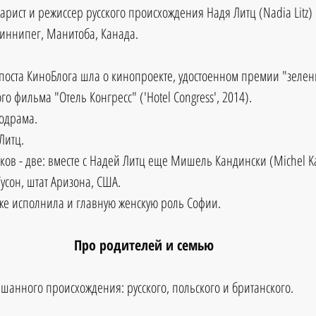
арист и режиссер русского происхождения Надя Литц (Nadia Litz)
Виннипег, Манитоба, Канада. 
 поста КиноБлога шла о кинопроекте, удостоенном премии "зелены
о фильма "Отель Конгресс" ('Hotel Congress', 2014). 
одрама.
Литц. 
ов - две: вместе с Надей Литц еще Мишель Кандински (Michel Ka
усон, штат Аризона, США. 
же исполнила и главную женскую роль Софии. 
Про родителей и семью
ешанного происхождения: русского, польского и британского.