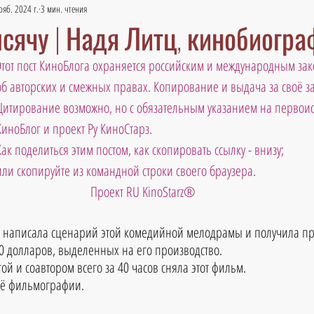
ояб. 2024 г.
3 мин. чтения
ысячу | Надя Литц, кинобиогр
Этот пост КиноБлога охраняется российским и международным зак
об авторских и смежных правах. Копирование и выдача за своё 
Цитирование возможно, но с обязательным указанием на первоис
КиноБлог и проект Ру КиноСтарз.  
Как поделиться этим постом, как скопировать ссылку - внизу; 
или скопируйте из командной строки своего браузера.
Проект RU KinoStarz®
а написала сценарий этой комедийной мелодрамы и получила пр
0 долларов, выделенных на его производство.
гой и соавтором всего за 40 часов сняла этот фильм. 
её фильмографии.