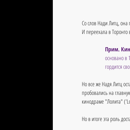
Со слов Нади Литц, она 
И переехала в Торонто в
Прим. Кин
основано в 
гордится св
Но все же Надя Литц ос
пробовались на главну
кинодраме "Лолита" ('Lo
Но в итоге эта роль до