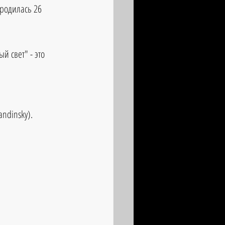
 родилась 26 
й свет" - это 
ndinsky). 