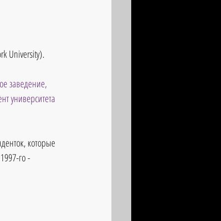
 University). 
ое заведение, 
нт университета 
денток, которые 
997-го - 