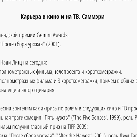
Карьера в кино и на ТВ. Саммэри
анадской премии Gemini Awards: 
"После сбора урожая" (2001).
Нади Литц на сегодня:
3 полнометражных фильма, телепроекта и короткометражки. 
2 полнометражных фильма и 3 короткометражки, причем в общих 
она еще и автор сценария.
естна зрителям как актриса по ролям в следующих кино и ТВ прое
ьная трагикомедия "Пять чувств" ('The Five Senses', 1999), роль
Фильм получил главный приз на TIFF-2009;  
а "После сбора урожая" ('After the Harvest', 2001), роль Джуд Гар