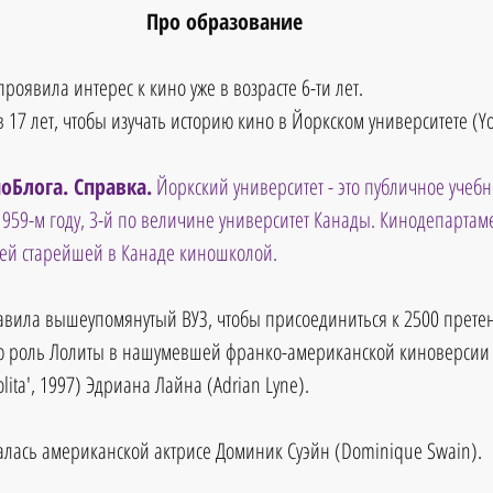
Про образование
проявила интерес к кино уже в возрасте 6-ти лет.
 17 лет, чтобы изучать историю кино в Йоркском университете (York
оБлога. Справка.
 Йоркский университет - это публичное учебн
1959-м году, 3-й по величине университет Канады. Кинодепартаме
оей старейшей в Канаде киношколой.
тавила вышеупомянутый ВУЗ, чтобы присоединиться к 2500 претен
ю роль Лолиты в нашумевшей франко-американской киноверсии 1
lita', 1997) Эдриана Лайна (Adrian Lyne). 
сталась американской актрисе Доминик Суэйн (Dominique Swain). 