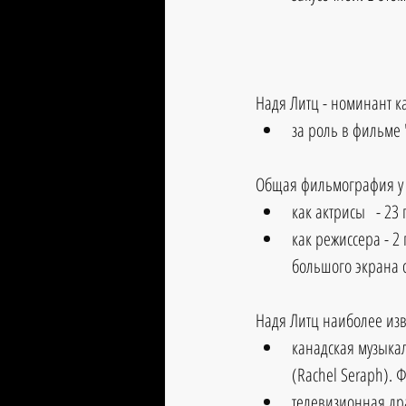
Надя Литц - номинант к
за роль в фильме 
Общая фильмография у 
как актрисы   - 2
как режиссера - 
большого экрана 
Надя Литц наиболее изв
канадская музыкал
(Rachel Seraph). 
телевизионная драм