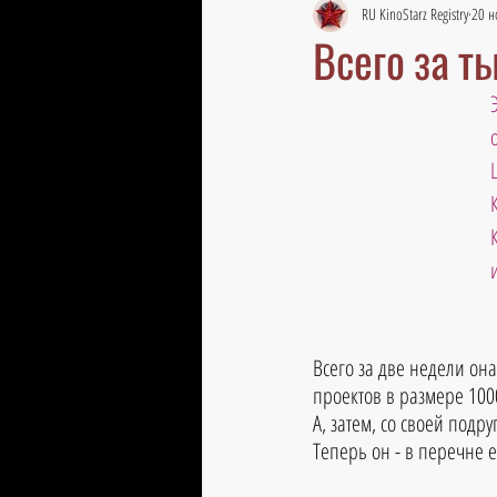
RU KinoStarz Registry
20 н
Всего за т
Всего за две недели он
проектов в размере 100
А, затем, со своей подру
Теперь он - в перечне 