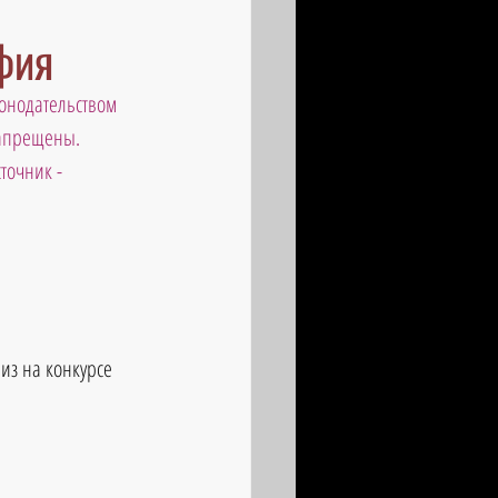
афия
онодательством 
запрещены. 
точник - 
из на конкурсе 