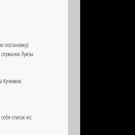
ю постановку) 
 служанки Луизы 
ша Кучюмов.
 себя список из: