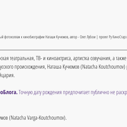
ый фотоколлаж к кинобиографии 
Наташи Кучюмов
, автор - Олег Лубски | проект Ру КиноСтарз
кая театральная, ТВ- и киноактриса, артистка озвучания, а такж
 русского происхождения, Наташа Кучюмов (Natacha Koutchoumov) 
ейцария.
оБлога.
 Точную дату рождения предпочитает публично не раск
мов (Natacha Varga-Koutchoumov).