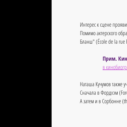
Интерес к сцене прояви
Помимо актерского обра
Бланш" (École de la rue 
Прим. Кин
в кинобиогр
Наташа Кучумов также уч
Сначала в Фордхэм (For
А затем и в Сорбонне (