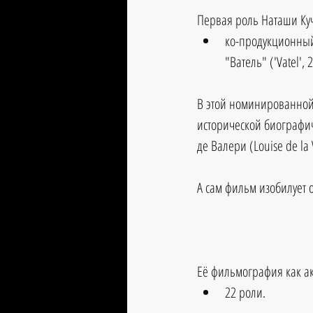
Первая роль Наташи Куч
ко-продукционны
"Ватель" ('Vatel', 
В этой номинированной 
исторической биографич
де Валери (Louise de la V
А сам фильм изобилует 
Её фильмография как ак
22 роли.