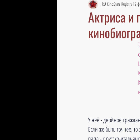
RU KinoStarz Registry
12 ф
Актриса и 
кинобиогр
У неё - двойное граждан
Если же быть точнее, т
папа - с русско-италья