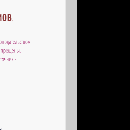
ов,
онодательством 
запрещены. 
точник - 
я.