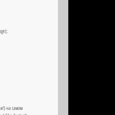
ge);  
и!) на самом 