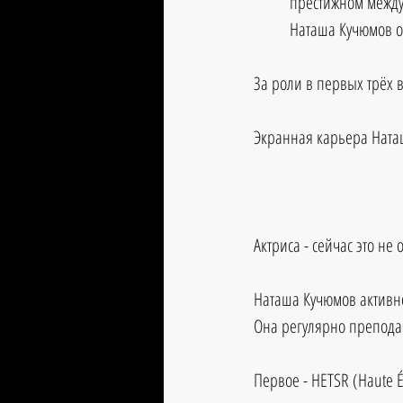
престижном междун
Наташа Кучюмов оз
За роли в первых трёх
Экранная карьера Ната
Актриса - сейчас это не 
Наташа Кучюмов активн
Она регулярно преподае
Первое - HETSR (Haute É