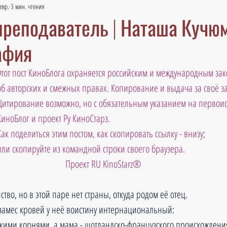
евр.
3 мин. чтения
преподаватель | Наташа Кучюм
афия
Этот пост КиноБлога охраняется российским и международным зак
об авторских и смежных правах. Копирование и выдача за своё 
Цитирование возможно, но с обязательным указанием на первоис
КиноБлог и проект Ру КиноСтарз.  
Как поделиться этим постом, как скопировать ссылку - внизу; 
или скопируйте из командной строки своего браузера. 
Проект RU KinoStarz®
ство, но в этой паре нет страны, откуда родом её отец. 
о замес кровей у неё воистину интернациональный: 
нскими корнями, а мама - шотландско-французского происхождени