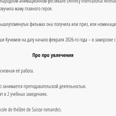
ародном анимационном фестивале (Annecy International Animated
вучила маму главного героя. 
 вышеупомянутых фильмах она получила или приз, или номинаци
ши Кучюмов 
на дату начало февраля 2026-го года
 – в заморозке с
Про про увлечения
основная её работа. 
о занимается преподавательской деятельностью.
т в 2 учебных заведениях.
cole de théâtre de Suisse romande).