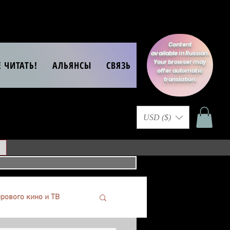
Content
available in Russian.
Your browser may
Е ЧИТАТЬ!
АЛЬЯНСЫ
СВЯЗЬ
offer automatic
translation.
USD ($)
рового кино и ТВ