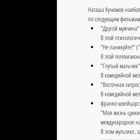
Наташа Кучюмов наиболе
по следующим фильмам
"Другой мужчина" 
В этой психологич
"Не паникуйте!" ("
В этой телевизион
"Глупый мальчик" (
В комедийной мел
"Восточная хитрост
В комедийной мело
франко-швейцарс
"Моя жизнь цуккини
международное назв
В этом мультике,