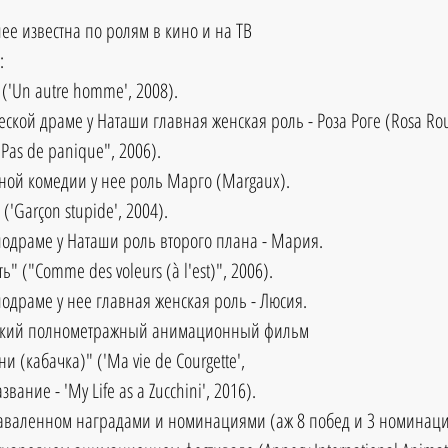
е известна по ролям в кино и на ТВ 
: 
('Un autre homme', 2008). 
еской драме у Наташи главная женская роль - Роза Роге (Rosa Rou
Pas de panique", 2006). 
ной комедии у нее роль Марго (Margaux).  
'Garçon stupide', 2004). 
одраме у Наташи роль второго плана - Мария.  
ь" ("Comme des voleurs (à l'est)", 2006). 
драме у нее главная женская роль - Люсия. 
кий полнометражный анимационный фильм
 (кабачка)" ('Ma vie de Courgette', 
ание - 'My Life as a Zucchini', 2016). 
 заваленном наградами и номинациями (аж 8 побед и 3 номинаци