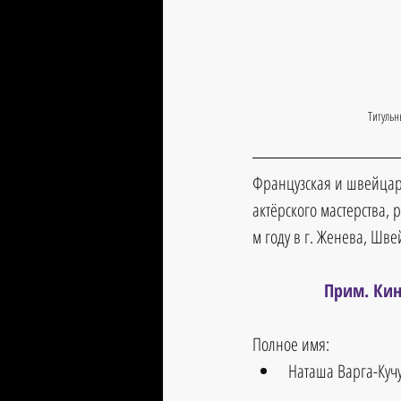
Титульн
Французская и швейцарс
актёрского мастерства,
м году в г. Женева, Шв
Прим. Кин
Полное имя:
Наташа Варга-Кучу