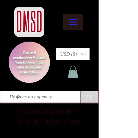
Content
USD ($)
available in Russian.
Your browser may
offer automatic
translation.
От идеи и исследования — к
созданию, упаковке и рынку