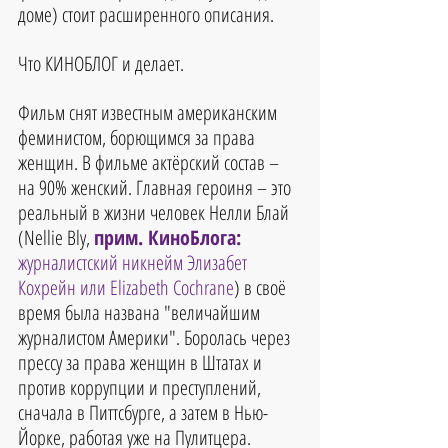
доме) стоит расширенного описания. 
Что КИНОБЛОГ и делает. 
Фильм снят известным американским 
феминистом, борющимся за права 
женщин. В фильме актёрский состав – 
на 90% женский. Главная героиня – это 
реальный в жизни человек Нелли Блай 
(Nellie Bly, 
прим. КиноБлога:
журналистский никнейм Элизабет 
Кохрейн или Elizabeth Cochrane
) в своё 
время была названа "величайшим 
журналистом Америки". Боролась через 
прессу за права женщин в Штатах и 
против коррупции и преступлений, 
сначала в Питтсбурге, а затем в Нью-
Йорке, работая уже на Пулитцера. 