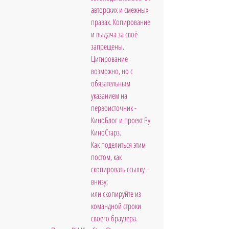
авторских и смежных 
правах. Копирование 
и выдача за своё 
запрещены. 
Цитирование 
возможно, но с 
обязательным 
указанием на 
первоисточник - 
КиноБлог и проект Ру 
КиноСтарз. 
Как поделиться этим 
постом, как 
скопировать ссылку - 
внизу; 
или скопируйте из 
командной строки 
своего браузера. 