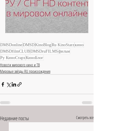
DMSDonline
DMSD
KinoBlog
Ru KinoStarz
кино
DMSDfilmCLUB
DMSDruFILMS
фильм
Ру КиноСтарз
КиноБлог
Новости мирового кино и ТВ
Мировые звёзды RU происхождения
Недавние посты
Смотреть все