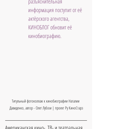
разъяснительная 
информация поступит от её 
актёрского агентства, 
КИНОБЛОГ обновит её 
кинобиографию.
Титульный фотоколлаж к кинобиографии Наталии 
Давиденко, автор - Олег Лубски | проект Ру КиноСтарз
Американская кино-. ТВ- и театральная 