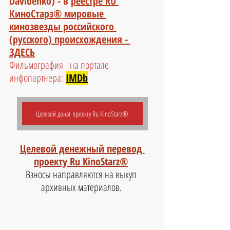
Davidenko) - в 
реестре RU 
КиноСтарз® мировые 
кинозвезды российского 
(русского) происхождения - 
ЗДЕСЬ
Фильмография - на портале 
инфопартнера:
IMDb
Целевой донат проекту Ru KinoStarz®
Целевой денежный перевод 
проекту Ru KinoStarz®
Взносы направляются на выкуп 
архивных материалов. 