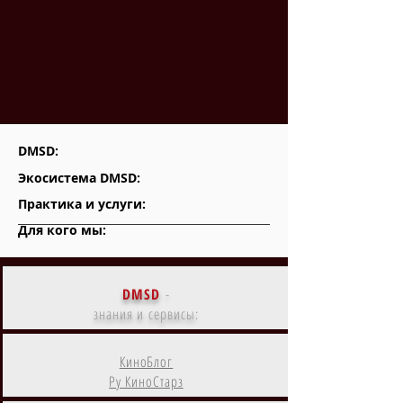
DMSD:
Экосистема DMSD:
Практика и услуги:
Для кого мы:
DMSD
-
знания и сервисы:
КиноБлог
Ру КиноСтарз