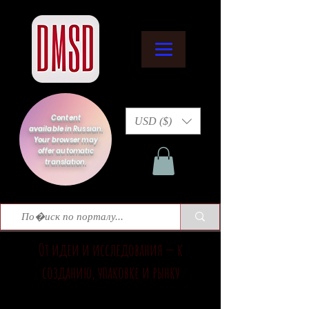
Content
USD ($)
available in Russian.
Your browser may
offer automatic
translation.
От идеи и исследования — к
созданию, упаковке и рынку