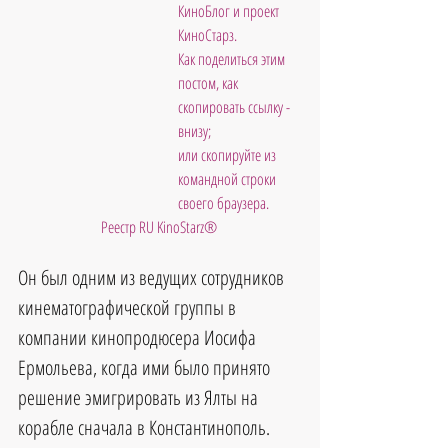
КиноБлог и проект 
КиноСтарз. 
Как поделиться этим 
постом, как 
скопировать ссылку - 
внизу; 
или скопируйте из 
командной строки 
своего браузера.    
Реестр RU KinoStarz®
Он был одним из ведущих сотрудников 
кинематографической группы в 
компании кинопродюсера Иосифа 
Ермольева, когда ими было принято 
решение эмигрировать из Ялты на 
корабле сначала в Константинополь. 