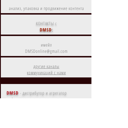
анализ, упаковка и продвижение контента
КОНТАКТЫ с
DMSD
:
имейл
DMSDonline@gmail.com
другие каналы
коммуникаций с нами
DMSD
- дистрибутор и агрегатор
цифрового контента
Контент
DMSD
на
Amazon Prime