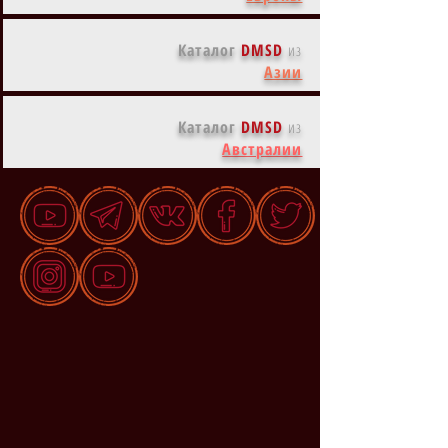
Каталог
DMSD
из
Азии
Каталог
DMSD
из
Австралии