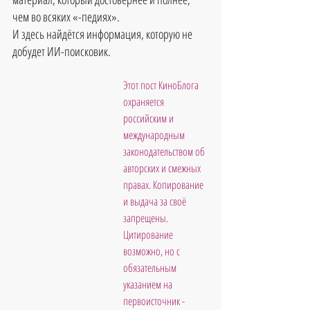
чем во всяких «-педиях».
И здесь найдётся информация, которую не 
добудет ИИ-поисковик.
Этот пост КиноБлога 
охраняется 
российским и 
международным 
законодательством об 
авторских и смежных 
правах. Копирование 
и выдача за своё 
запрещены. 
Цитирование 
возможно, но с 
обязательным 
указанием на 
первоисточник - 