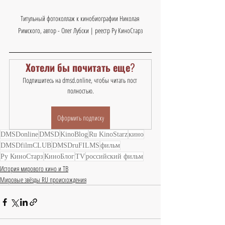
Титульный фотоколлаж к кинобиографии Николая 
Римского, автор - Олег Лубски | реестр Ру КиноСтарз
Хотели бы почитать еще?
Подпишитесь на dmsd.online, чтобы читать пост 
полностью.
Оформить подписку
DMSDonline
DMSD
KinoBlog
Ru KinoStarz
кино
DMSDfilmCLUB
DMSDruFILMS
фильм
Ру КиноСтарз
КиноБлог
TV
российский фильм
История мирового кино и ТВ
Мировые звёзды RU происхождения